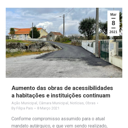
Mar
8
2021
Aumento das obras de acessibilidades
a habitações e instituições continuam
Ação Municipal
,
Câmara Municipal
,
Notícias
,
Obras
By
Filipa Pais
8 Março 2021
Conforme compromisso assumido para o atual
mandato autárquico, e que vem sendo realizado,