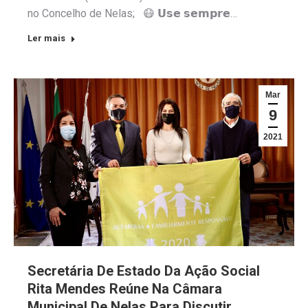
no Concelho de Nelas; 😷 𝗨𝘀𝗲 𝘀𝗲𝗺𝗽𝗿𝗲…
Ler mais
Mar
9
2021
Secretária De Estado Da Ação Social
Rita Mendes Reúne Na Câmara
Municipal De Nelas Para Discutir