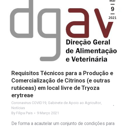
Mar
9
2021
Requisitos Técnicos para a Produção e
Comercialização de Citrinos (e outras
rutáceas) em local livre de Tryoza
erytreae
Coronavirus COVID19
,
Gabinete de Apoio ao Agricultor
,
Notícias
By
Filipa Pais
9 Março 2021
De forma a acautelar um conjunto de condições para