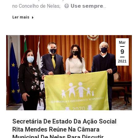
no Concelho de Nelas; 😷 𝗨𝘀𝗲 𝘀𝗲𝗺𝗽𝗿𝗲…
Ler mais
Mar
9
2021
Secretária De Estado Da Ação Social
Rita Mendes Reúne Na Câmara
Municipal De Nelas Para Discutir