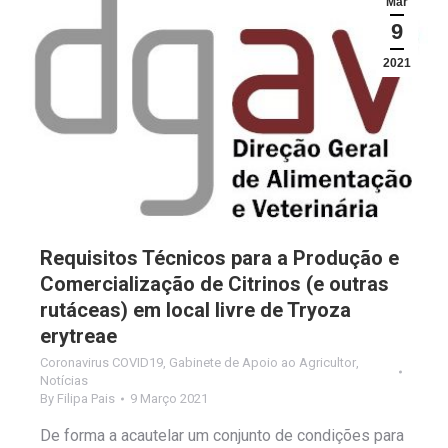
Mar
9
2021
Requisitos Técnicos para a Produção e
Comercialização de Citrinos (e outras
rutáceas) em local livre de Tryoza
erytreae
Coronavirus COVID19
,
Gabinete de Apoio ao Agricultor
,
Notícias
By
Filipa Pais
9 Março 2021
De forma a acautelar um conjunto de condições para