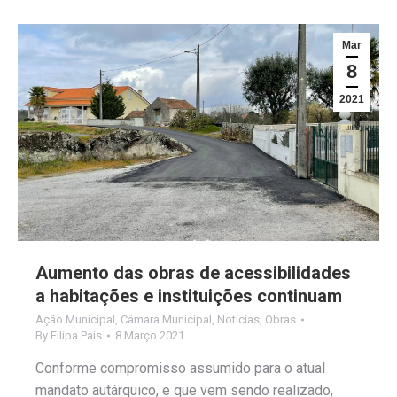
Mar
8
2021
Aumento das obras de acessibilidades
a habitações e instituições continuam
Ação Municipal
,
Câmara Municipal
,
Notícias
,
Obras
By
Filipa Pais
8 Março 2021
Conforme compromisso assumido para o atual
mandato autárquico, e que vem sendo realizado,