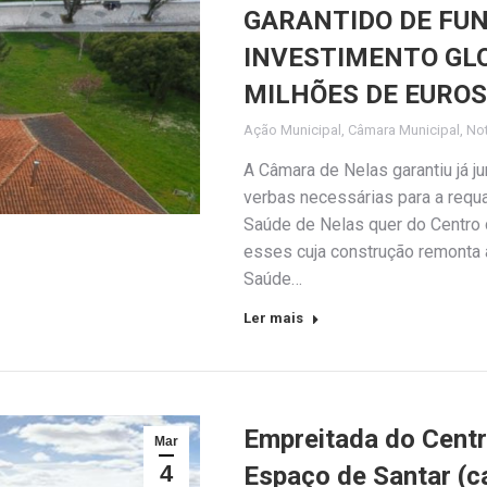
GARANTIDO DE FU
INVESTIMENTO GLO
MILHÕES DE EUROS
Ação Municipal
,
Câmara Municipal
,
Not
A Câmara de Nelas garantiu já j
verbas necessárias para a requ
Saúde de Nelas quer do Centro 
esses cuja construção remonta 
Saúde…
Ler mais
Empreitada do Centr
Mar
4
Espaço de Santar (ca