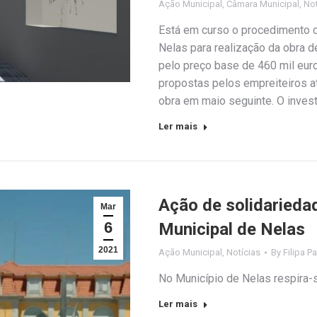
Ação Municipal
,
Câmara Municipal
,
Not
Está em curso o procedimento c
Nelas para realização da obra d
pelo preço base de 460 mil eur
propostas pelos empreiteiros a
obra em maio seguinte. O inves
Ler mais
Ação de solidaried
Mar
6
Municipal de Nelas
2021
Ação Municipal
,
Notícias
By
Filipa Pa
No Município de Nelas respira-s
Ler mais