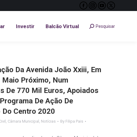
Facebook
Instagram
YouTube
X
tar
Investir
Balcão Virtual
Pesquisar
Search:
page
page
page
page
opens
opens
opens
opens
tar
Investir
Balcão Virtual
Pesquisar
Search:
in
in
in
in
new
new
new
new
window
window
window
window
ação Da Avenida João Xxiii, Em
 Maio Próximo, Num
s De 770 Mil Euros, Apoiados
(Programa De Ação De
) Do Centro 2020
ivil
,
Câmara Municipal
,
Notícias
By
Filipa Pais