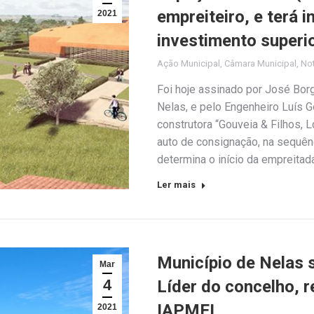
empreiteiro, e terá 
2021
investimento superi
Ação Municipal
,
Câmara Municipal
,
Not
Foi hoje assinado por José Bor
Nelas, e pelo Engenheiro Luís 
construtora “Gouveia & Filhos, L
auto de consignação, na sequênc
determina o início da empreitad
Ler mais
Município de Nelas
Mar
4
Líder do concelho, 
IAPMEI
2021