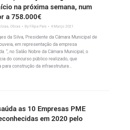
início na próxima semana, num
or a 758.000€
ícias
,
Obras
By
Filipa Pais
4 Março 2021
ges da Silva, Presidente da Câmara Municipal de
Gouveia, em representação da empresa
da. “, no Salão Nobre da Câmara Municipal, o
ia do concurso público realizado, que
a para construção da infraestrutura…
 saúda as 10 Empresas PME
reconhecidas em 2020 pelo