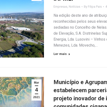
Empresas
,
Notícias
By
Filipa Pais
4
Na edição deste ano de atribui
reconhecidas pelos seus eleva
sediadas no Concelho de Nelas.
de Elevação, S.A. Distrinelas 
Energia, Lda. Lusovini – Vinhos
Menezes, Lda. Movecho,…
Ler mais
Município e Agrupam
Mar
4
estabelecem parceri
projeto inovador de 
2021
comunidades cigana