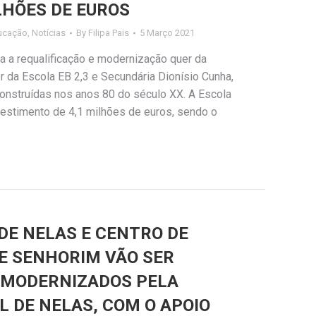
LHÕES DE EUROS
ucação
,
Notícias
By
Filipa Pais
5 Março 2021
a a requalificação e modernização quer da
 da Escola EB 2,3 e Secundária Dionísio Cunha,
nstruídas nos anos 80 do século XX. A Escola
vestimento de 4,1 milhões de euros, sendo o
DE NELAS E CENTRO DE
E SENHORIM VÃO SER
E MODERNIZADOS PELA
 DE NELAS, COM O APOIO