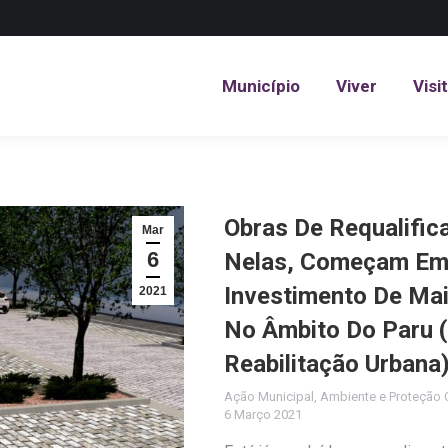
Município
Viver
Visi
Município
Viver
Visi
Obras De Requalific
Mar
6
Nelas, Começam Em
Investimento De Mai
2021
No Âmbito Do Paru 
Reabilitação Urbana
Ação Municipal
,
Ambiente e Proteção C
6 Março 2021