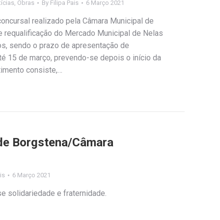
ícias
,
Obras
By
Filipa Pais
6 Março 2021
oncursal realizado pela Câmara Municipal de
e requalificação do Mercado Municipal de Nelas
os, sendo o prazo de apresentação de
té 15 de março, prevendo-se depois o início da
timento consiste,…
ade Borgstena/Câmara
is
6 Março 2021
e solidariedade e fraternidade.