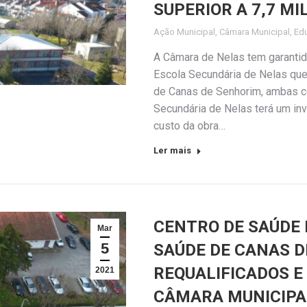
SUPERIOR A 7,7 MI
Ação Municipal
,
Câmara Municipal
,
Ed
A Câmara de Nelas tem garantid
Escola Secundária de Nelas quer
de Canas de Senhorim, ambas co
Secundária de Nelas terá um in
custo da obra…
Ler mais
CENTRO DE SAÚDE 
Mar
5
SAÚDE DE CANAS D
REQUALIFICADOS 
2021
CÂMARA MUNICIPAL