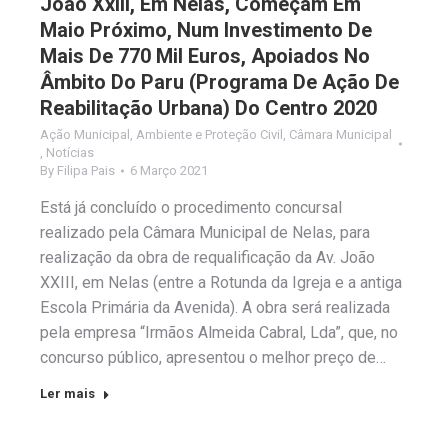
João Xxiii, Em Nelas, Começam Em
Maio Próximo, Num Investimento De
Mais De 770 Mil Euros, Apoiados No
Âmbito Do Paru (Programa De Ação De
Reabilitação Urbana) Do Centro 2020
Ação Municipal
,
Ambiente e Proteção Civil
,
Câmara Municipal
,
Notícias
By
Filipa Pais
6 Março 2021
Está já concluído o procedimento concursal
realizado pela Câmara Municipal de Nelas, para
realização da obra de requalificação da Av. João
XXIII, em Nelas (entre a Rotunda da Igreja e a antiga
Escola Primária da Avenida). A obra será realizada
pela empresa “Irmãos Almeida Cabral, Lda”, que, no
concurso público, apresentou o melhor preço de…
Ler mais