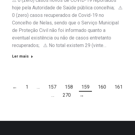
⚠️ 0 (zero) casos novos de COVID-19 reportados
hoje pela Autoridade de Saúde pública concelhia; ⚠️
0 (zero) casos recuperados de Covid-19 no
Concelho de Nelas, sendo que o Serviço Municipal
de Proteção Civil não foi informado quanto a
eventual existência ou não de casos entretanto
recuperados; ⚠️ No total existem 29 (vinte…
Ler mais
←
1
…
157
158
159
160
161
…
270
→