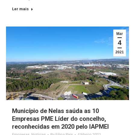
Ler mais
Mar
4
2021
Município de Nelas saúda as 10
Empresas PME Líder do concelho,
reconhecidas em 2020 pelo IAPMEI
Empresas
,
Notícias
By
Filipa Pais
4 Março 2021