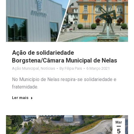
Ação de solidariedade
Borgstena/Câmara Municipal de Nelas
Ação Municipal
,
Notícias
By
Filipa Pais
6 Março 2021
No Município de Nelas respira-se solidariedade e
fraternidade.
Ler mais
Mar
5