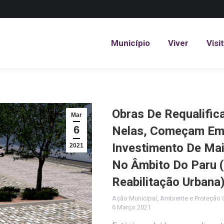
Município
Viver
Visi
Município
Viver
Visi
Obras De Requalific
Mar
6
Nelas, Começam Em
Investimento De Mai
2021
No Âmbito Do Paru 
Reabilitação Urbana
Ação Municipal
,
Ambiente e Proteção C
6 Março 2021