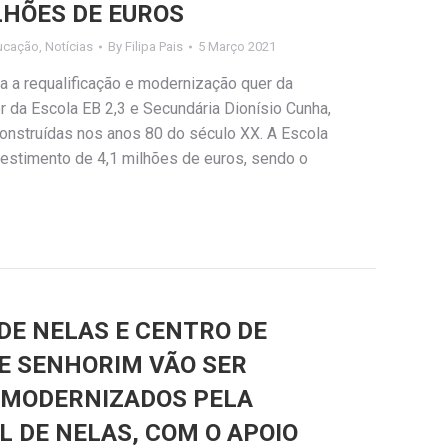
LHÕES DE EUROS
ucação
,
Notícias
By
Filipa Pais
5 Março 2021
a a requalificação e modernização quer da
 da Escola EB 2,3 e Secundária Dionísio Cunha,
nstruídas nos anos 80 do século XX. A Escola
vestimento de 4,1 milhões de euros, sendo o
DE NELAS E CENTRO DE
E SENHORIM VÃO SER
E MODERNIZADOS PELA
 DE NELAS, COM O APOIO