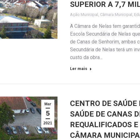
SUPERIOR A 7,7 MI
Ação Municipal
,
Câmara Municipal
,
Ed
A Câmara de Nelas tem garantid
Escola Secundária de Nelas quer
de Canas de Senhorim, ambas co
Secundária de Nelas terá um in
custo da obra…
Ler mais
CENTRO DE SAÚDE 
Mar
5
SAÚDE DE CANAS D
REQUALIFICADOS 
2021
CÂMARA MUNICIPAL