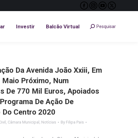
Facebook
Instagram
YouTube
X
tar
Investir
Balcão Virtual
Pesquisar
Search:
page
page
page
page
opens
opens
opens
opens
tar
Investir
Balcão Virtual
Pesquisar
Search:
in
in
in
in
new
new
new
new
window
window
window
window
ação Da Avenida João Xxiii, Em
 Maio Próximo, Num
s De 770 Mil Euros, Apoiados
(Programa De Ação De
) Do Centro 2020
ivil
,
Câmara Municipal
,
Notícias
By
Filipa Pais