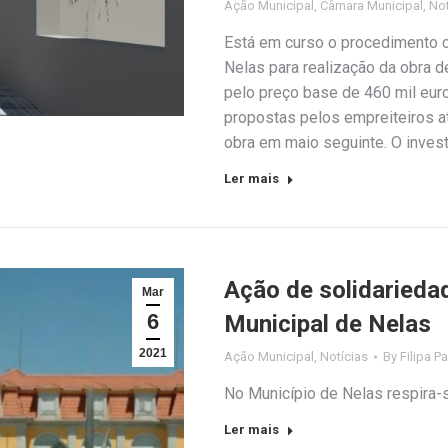
Ação Municipal
,
Câmara Municipal
,
Not
Está em curso o procedimento c
Nelas para realização da obra d
pelo preço base de 460 mil eur
propostas pelos empreiteiros a
obra em maio seguinte. O inves
Ler mais
Ação de solidaried
Mar
6
Municipal de Nelas
2021
Ação Municipal
,
Notícias
By
Filipa Pa
No Município de Nelas respira-s
Ler mais