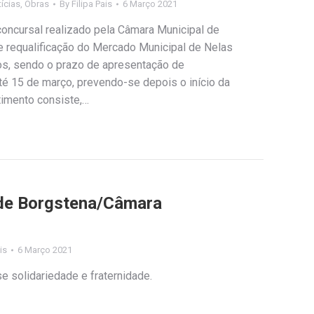
ícias
,
Obras
By
Filipa Pais
6 Março 2021
oncursal realizado pela Câmara Municipal de
e requalificação do Mercado Municipal de Nelas
os, sendo o prazo de apresentação de
té 15 de março, prevendo-se depois o início da
timento consiste,…
ade Borgstena/Câmara
is
6 Março 2021
e solidariedade e fraternidade.