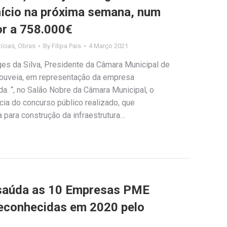
início na próxima semana, num
or a 758.000€
ícias
,
Obras
By
Filipa Pais
4 Março 2021
ges da Silva, Presidente da Câmara Municipal de
Gouveia, em representação da empresa
da. “, no Salão Nobre da Câmara Municipal, o
ia do concurso público realizado, que
a para construção da infraestrutura…
 saúda as 10 Empresas PME
reconhecidas em 2020 pelo