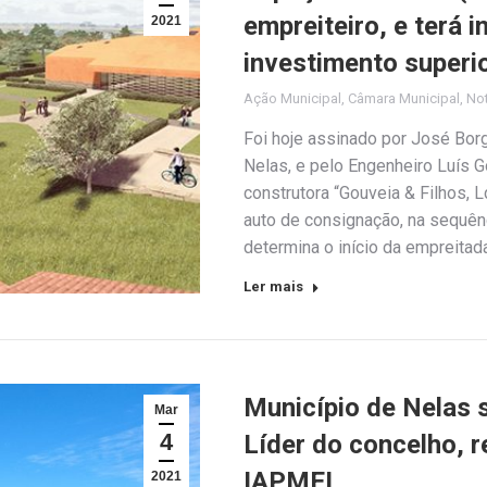
empreiteiro, e terá 
2021
investimento superi
Ação Municipal
,
Câmara Municipal
,
Not
Foi hoje assinado por José Bor
Nelas, e pelo Engenheiro Luís 
construtora “Gouveia & Filhos, L
auto de consignação, na sequênc
determina o início da empreitad
Ler mais
Município de Nelas
Mar
4
Líder do concelho, 
IAPMEI
2021