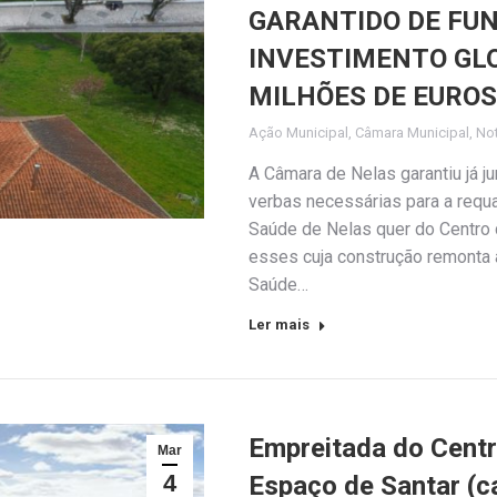
GARANTIDO DE FU
INVESTIMENTO GLO
MILHÕES DE EUROS
Ação Municipal
,
Câmara Municipal
,
Not
A Câmara de Nelas garantiu já j
verbas necessárias para a requ
Saúde de Nelas quer do Centro 
esses cuja construção remonta 
Saúde…
Ler mais
Empreitada do Centr
Mar
4
Espaço de Santar (ca