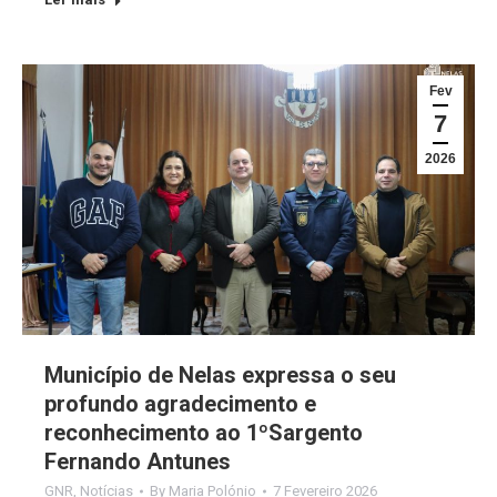
Fev
7
2026
Município de Nelas expressa o seu
profundo agradecimento e
reconhecimento ao 1ºSargento
Fernando Antunes
GNR
,
Notícias
By
Maria Polónio
7 Fevereiro 2026