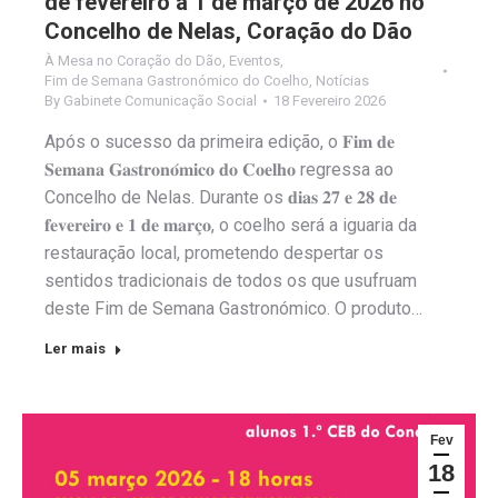
de fevereiro a 1 de março de 2026 no
Concelho de Nelas, Coração do Dão
À Mesa no Coração do Dão
,
Eventos
,
Fim de Semana Gastronómico do Coelho
,
Notícias
By
Gabinete Comunicação Social
18 Fevereiro 2026
Após o sucesso da primeira edição, o 𝐅𝐢𝐦 𝐝𝐞
𝐒𝐞𝐦𝐚𝐧𝐚 𝐆𝐚𝐬𝐭𝐫𝐨𝐧𝐨́𝐦𝐢𝐜𝐨 𝐝𝐨 𝐂𝐨𝐞𝐥𝐡𝐨 regressa ao
Concelho de Nelas. Durante os 𝐝𝐢𝐚𝐬 𝟐𝟕 𝐞 𝟐𝟖 𝐝𝐞
𝐟𝐞𝐯𝐞𝐫𝐞𝐢𝐫𝐨 𝐞 𝟏 𝐝𝐞 𝐦𝐚𝐫𝐜̧𝐨, o coelho será a iguaria da
restauração local, prometendo despertar os
sentidos tradicionais de todos os que usufruam
deste Fim de Semana Gastronómico. O produto…
Ler mais
Fev
18