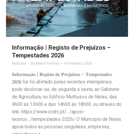
Informação | Registo de Prejuízos –
Tempestades 2026
Notícias
By
Maria Polónio
6 Fevereiro 2026
𝐈𝐧𝐟𝐨𝐫𝐦𝐚𝐜̧𝐚̃𝐨 | 𝐑𝐞𝐠𝐢𝐬𝐭𝐨 𝐝𝐞 𝐏𝐫𝐞𝐣𝐮𝐢́𝐳𝐨𝐬 – 𝐓𝐞𝐦𝐩𝐞𝐬𝐭𝐚𝐝𝐞𝐬
𝟐𝟎𝟐𝟔 Se foi afetado pelas recentes intempéries,
pode deslocar-se, de segunda a sexta, ao Gabinete
de Agricultura, no Edifício Multiusos de Nelas, das
9h00 às 13h00 e das 14h00 às 18h00, ou através do
link: https://www.ccdrc.pt/…/apoio-
tecnico…/tempestades-2026/ O Município de Nelas
apoia todos as pessoas singulares, empresas,