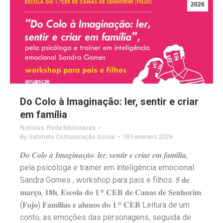
2026
Do Colo à Imaginação: ler, sentir e criar
em família
Notícias
,
Rede Bibliotecas
By
Gabinete Comunicação Social
18 Fevereiro 2026
𝑫𝒐 𝑪𝒐𝒍𝒐 𝒂̀ 𝑰𝒎𝒂𝒈𝒊𝒏𝒂𝒄̧𝒂̃𝒐: 𝒍𝒆𝒓, 𝒔𝒆𝒏𝒕𝒊𝒓 𝒆 𝒄𝒓𝒊𝒂𝒓 𝒆𝒎 𝒇𝒂𝒎𝒊́𝒍𝒊𝒂,
pela psicóloga e trainer em inteligência emocional
Sandra Gomes , workshop para pais e filhos. 𝟓 𝐝𝐞
𝐦𝐚𝐫𝐜̧𝐨, 𝟏𝟖𝐡, 𝐄𝐬𝐜𝐨𝐥𝐚 𝐝𝐨 𝟏.º 𝐂𝐄𝐁 𝐝𝐞 𝐂𝐚𝐧𝐚𝐬 𝐝𝐞 𝐒𝐞𝐧𝐡𝐨𝐫𝐢𝐦
(𝐅𝐨𝐣𝐨) 𝐅𝐚𝐦𝐢́𝐥𝐢𝐚𝐬 𝐞 𝐚𝐥𝐮𝐧𝐨𝐬 𝐝𝐨 𝟏.º 𝐂𝐄𝐁 Leitura de um
conto, as emoções das personagens, seguida de