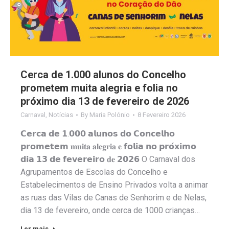
Cerca de 1.000 alunos do Concelho
prometem muita alegria e folia no
próximo dia 13 de fevereiro de 2026
Carnaval
,
Notícias
By
Maria Polónio
8 Fevereiro 2026
𝗖𝗲𝗿𝗰𝗮 𝗱𝗲 𝟭.𝟬𝟬𝟬 𝗮𝗹𝘂𝗻𝗼𝘀 𝗱𝗼 𝗖𝗼𝗻𝗰𝗲𝗹𝗵𝗼
𝗽𝗿𝗼𝗺𝗲𝘁𝗲𝗺 𝐦𝐮𝐢𝐭𝐚 𝐚𝐥𝐞𝐠𝐫𝐢𝐚 𝐞 𝗳𝗼𝗹𝗶𝗮 𝗻𝗼 𝗽𝗿𝗼́𝘅𝗶𝗺𝗼
𝗱𝗶𝗮 𝟭𝟯 𝗱𝗲 𝗳𝗲𝘃𝗲𝗿𝗲𝗶𝗿𝗼 𝐝𝐞 𝟮𝟬𝟮𝟲 O Carnaval dos
Agrupamentos de Escolas do Concelho e
Estabelecimentos de Ensino Privados volta a animar
as ruas das Vilas de Canas de Senhorim e de Nelas,
dia 13 de fevereiro, onde cerca de 1000 crianças…
Ler mais