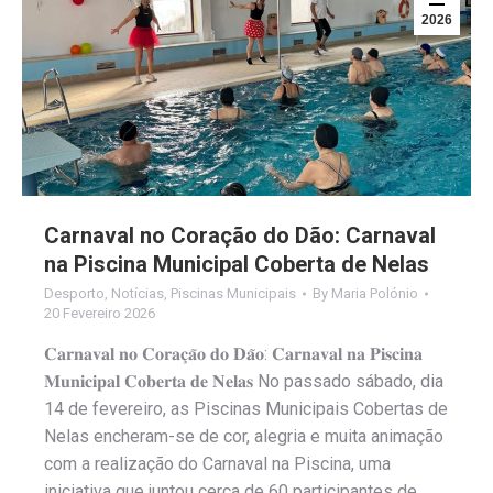
2026
Carnaval no Coração do Dão: Carnaval
na Piscina Municipal Coberta de Nelas
Desporto
,
Notícias
,
Piscinas Municipais
By
Maria Polónio
20 Fevereiro 2026
𝐂𝐚𝐫𝐧𝐚𝐯𝐚𝐥 𝐧𝐨 𝐂𝐨𝐫𝐚𝐜̧𝐚̃𝐨 𝐝𝐨 𝐃𝐚̃𝐨: 𝐂𝐚𝐫𝐧𝐚𝐯𝐚𝐥 𝐧𝐚 𝐏𝐢𝐬𝐜𝐢𝐧𝐚
𝐌𝐮𝐧𝐢𝐜𝐢𝐩𝐚𝐥 𝐂𝐨𝐛𝐞𝐫𝐭𝐚 𝐝𝐞 𝐍𝐞𝐥𝐚𝐬 No passado sábado, dia
14 de fevereiro, as Piscinas Municipais Cobertas de
Nelas encheram-se de cor, alegria e muita animação
com a realização do Carnaval na Piscina, uma
iniciativa que juntou cerca de 60 participantes de