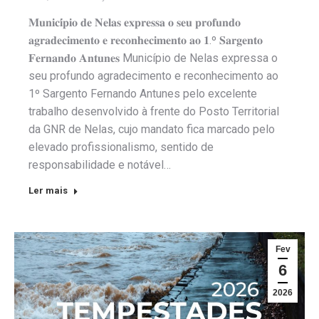
𝐌𝐮𝐧𝐢𝐜𝐢́𝐩𝐢𝐨 𝐝𝐞 𝐍𝐞𝐥𝐚𝐬 𝐞𝐱𝐩𝐫𝐞𝐬𝐬𝐚 𝐨 𝐬𝐞𝐮 𝐩𝐫𝐨𝐟𝐮𝐧𝐝𝐨
𝐚𝐠𝐫𝐚𝐝𝐞𝐜𝐢𝐦𝐞𝐧𝐭𝐨 𝐞 𝐫𝐞𝐜𝐨𝐧𝐡𝐞𝐜𝐢𝐦𝐞𝐧𝐭𝐨 𝐚𝐨 𝟏.º 𝐒𝐚𝐫𝐠𝐞𝐧𝐭𝐨
𝐅𝐞𝐫𝐧𝐚𝐧𝐝𝐨 𝐀𝐧𝐭𝐮𝐧𝐞𝐬 Município de Nelas expressa o
seu profundo agradecimento e reconhecimento ao
1º Sargento Fernando Antunes pelo excelente
trabalho desenvolvido à frente do Posto Territorial
da GNR de Nelas, cujo mandato fica marcado pelo
elevado profissionalismo, sentido de
responsabilidade e notável…
Ler mais
Fev
6
2026