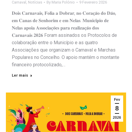
Carnaval
,
Notícias
By
Maria Polónio
9 Fevereiro 2026
𝐃𝐨𝐢𝐬 𝐂𝐚𝐫𝐧𝐚𝐯𝐚𝐢𝐬, 𝐅𝐨𝐥𝐢𝐚 𝐚 𝐃𝐨𝐛𝐫𝐚𝐫, 𝐧𝐨 𝐂𝐨𝐫𝐚𝐜̧𝐚̃𝐨 𝐝𝐨 𝐃𝐚̃𝐨,
𝐞𝐦 𝐂𝐚𝐧𝐚𝐬 𝐝𝐞 𝐒𝐞𝐧𝐡𝐨𝐫𝐢𝐦 𝐞 𝐞𝐦 𝐍𝐞𝐥𝐚𝐬. 𝐌𝐮𝐧𝐢𝐜𝐢́𝐩𝐢𝐨 𝐝𝐞
𝐍𝐞𝐥𝐚𝐬 𝐚𝐩𝐨𝐢𝐚 𝐀𝐬𝐬𝐨𝐜𝐢𝐚𝐜̧𝐨̃𝐞𝐬 𝐩𝐚𝐫𝐚 𝐫𝐞𝐚𝐥𝐢𝐳𝐚𝐜̧𝐚̃𝐨 𝐝𝐨𝐬
𝐂𝐚𝐫𝐧𝐚𝐯𝐚𝐢𝐬 𝟐𝟎𝟐𝟔 Foram assinados os Protocolos de
colaboração entre o Município e as quatro
Associações que organizam o Carnaval e Marchas
Populares no Concelho. O apoio mantém o montante
financeiro protocolizado,…
Ler mais
Fev
8
2026