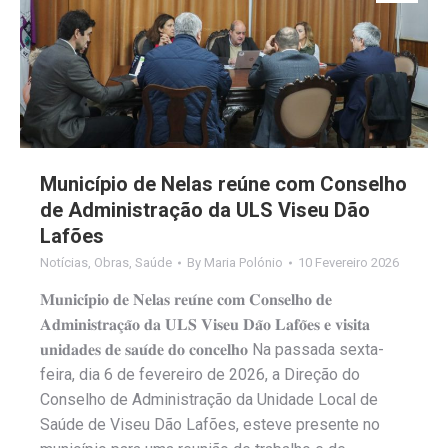
Município de Nelas reúne com Conselho
de Administração da ULS Viseu Dão
Lafões
Notícias
,
Obras
,
Saúde
By
Maria Polónio
10 Fevereiro 2026
𝐌𝐮𝐧𝐢𝐜𝐢́𝐩𝐢𝐨 𝐝𝐞 𝐍𝐞𝐥𝐚𝐬 𝐫𝐞𝐮́𝐧𝐞 𝐜𝐨𝐦 𝐂𝐨𝐧𝐬𝐞𝐥𝐡𝐨 𝐝𝐞
𝐀𝐝𝐦𝐢𝐧𝐢𝐬𝐭𝐫𝐚𝐜̧𝐚̃𝐨 𝐝𝐚 𝐔𝐋𝐒 𝐕𝐢𝐬𝐞𝐮 𝐃𝐚̃𝐨 𝐋𝐚𝐟𝐨̃𝐞𝐬 𝐞 𝐯𝐢𝐬𝐢𝐭𝐚
𝐮𝐧𝐢𝐝𝐚𝐝𝐞𝐬 𝐝𝐞 𝐬𝐚𝐮́𝐝𝐞 𝐝𝐨 𝐜𝐨𝐧𝐜𝐞𝐥𝐡𝐨 Na passada sexta-
feira, dia 6 de fevereiro de 2026, a Direção do
Conselho de Administração da Unidade Local de
Saúde de Viseu Dão Lafões, esteve presente no