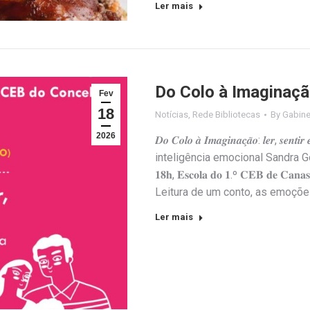
Ler mais
Do Colo à Imaginação:
Fev
18
Notícias
,
Rede Bibliotecas
By
Gabine
2026
𝑫𝒐 𝑪𝒐𝒍𝒐 𝒂̀ 𝑰𝒎𝒂𝒈𝒊𝒏𝒂𝒄̧𝒂̃𝒐: 𝒍𝒆𝒓, 𝒔
inteligência emocional Sandra Gomes
𝟏𝟖𝐡, 𝐄𝐬𝐜𝐨𝐥𝐚 𝐝𝐨 𝟏.º 𝐂𝐄𝐁 𝐝𝐞 𝐂𝐚𝐧𝐚𝐬 
Leitura de um conto, as emoçõe
Ler mais