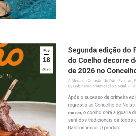
Segunda edição do 
Fev
18
do Coelho decorre d
de 2026 no Concelh
2026
À Mesa no Coração do Dão
,
Eventos
,
By
Gabinete Comunicação Social
18 
Após o sucesso da primeira edição, o 𝐅𝐢𝐦
regressa ao Concelho de Nelas. Durante os 
𝐦𝐚𝐫𝐜̧𝐨, o coelho será a iguar
sentidos tradicionais de todos
Gastronómico. O produto…