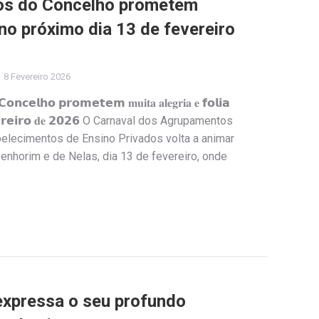
nos do Concelho prometem
 no próximo dia 13 de fevereiro
8 Fevereiro 2026
𝗻𝗰𝗲𝗹𝗵𝗼 𝗽𝗿𝗼𝗺𝗲𝘁𝗲𝗺 𝐦𝐮𝐢𝐭𝐚 𝐚𝐥𝐞𝐠𝐫𝐢𝐚 𝐞 𝗳𝗼𝗹𝗶𝗮
𝗲𝘃𝗲𝗿𝗲𝗶𝗿𝗼 𝐝𝐞 𝟮𝟬𝟮𝟲 O Carnaval dos Agrupamentos
elecimentos de Ensino Privados volta a animar
enhorim e de Nelas, dia 13 de fevereiro, onde
expressa o seu profundo