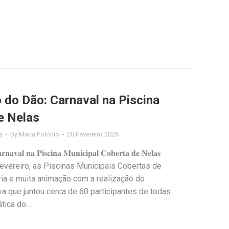
 do Dão: Carnaval na Piscina
e Nelas
s
By
Maria Polónio
20 Fevereiro 2026
𝐫𝐧𝐚𝐯𝐚𝐥 𝐧𝐚 𝐏𝐢𝐬𝐜𝐢𝐧𝐚 𝐌𝐮𝐧𝐢𝐜𝐢𝐩𝐚𝐥 𝐂𝐨𝐛𝐞𝐫𝐭𝐚 𝐝𝐞 𝐍𝐞𝐥𝐚𝐬
evereiro, as Piscinas Municipais Cobertas de
ria e muita animação com a realização do
iva que juntou cerca de 60 participantes de todas
ática do…