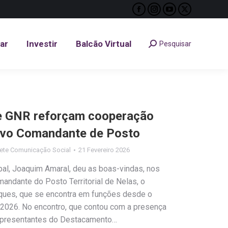
Facebook
Instagram
YouTube
X
tar
Investir
Balcão Virtual
Pesquisar
Search:
page
page
page
page
opens
opens
opens
opens
tar
Investir
Balcão Virtual
Pesquisar
Search:
in
in
in
in
new
new
new
new
window
window
window
window
 e GNR reforçam cooperação
ovo Comandante de Posto
ete Comunicação Social
21 Fevereiro 2026
al, Joaquim Amaral, deu as boas-vindas, nos
andante do Posto Territorial de Nelas, o
ques, que se encontra em funções desde o
 2026. No encontro, que contou com a presença
representantes do Destacamento…