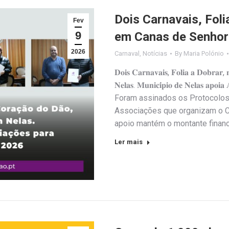
Dois Carnavais, Foli
Fev
9
em Canas de Senhor
2026
Carnaval
,
Notícias
By
Maria Polónio
𝐃𝐨𝐢𝐬 𝐂𝐚𝐫𝐧𝐚𝐯𝐚𝐢𝐬, 𝐅𝐨𝐥𝐢𝐚 𝐚 𝐃𝐨𝐛𝐫𝐚𝐫,
𝐍𝐞𝐥𝐚𝐬. 𝐌𝐮𝐧𝐢𝐜𝐢́𝐩𝐢𝐨 𝐝𝐞 𝐍𝐞𝐥𝐚𝐬 𝐚𝐩𝐨𝐢𝐚 𝐀
Foram assinados os Protocolos 
Associações que organizam o C
apoio mantém o montante financ
Ler mais