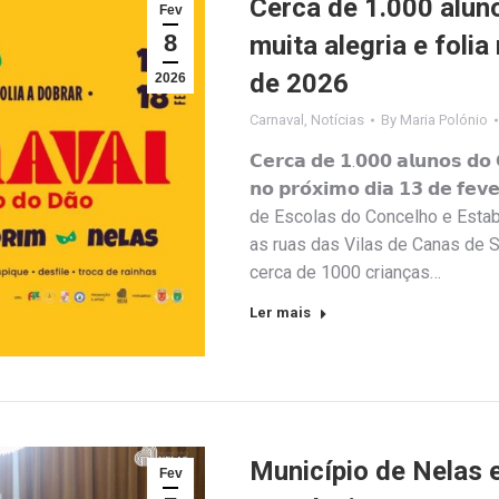
Cerca de 1.000 alu
Fev
8
muita alegria e folia
de 2026
2026
Carnaval
,
Notícias
By
Maria Polónio
𝗖𝗲𝗿𝗰𝗮 𝗱𝗲 𝟭.𝟬𝟬𝟬 𝗮𝗹𝘂𝗻𝗼𝘀 𝗱𝗼 𝗖
𝗻𝗼 𝗽𝗿𝗼́𝘅𝗶𝗺𝗼 𝗱𝗶𝗮 𝟭𝟯 𝗱𝗲 
de Escolas do Concelho e Estab
as ruas das Vilas de Canas de S
cerca de 1000 crianças…
Ler mais
Município de Nelas 
Fev