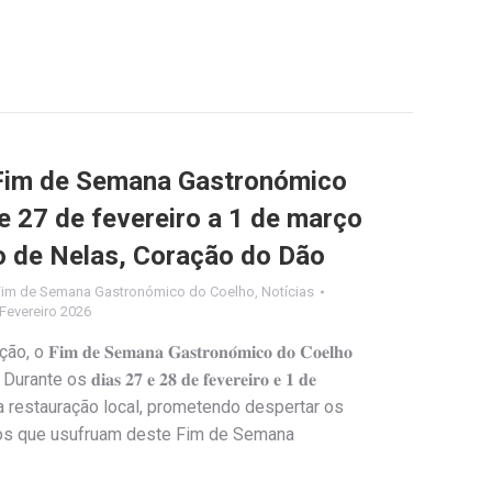
Fim de Semana Gastronómico
e 27 de fevereiro a 1 de março
o de Nelas, Coração do Dão
Fim de Semana Gastronómico do Coelho
,
Notícias
Fevereiro 2026
 𝐝𝐞 𝐒𝐞𝐦𝐚𝐧𝐚 𝐆𝐚𝐬𝐭𝐫𝐨𝐧𝐨́𝐦𝐢𝐜𝐨 𝐝𝐨 𝐂𝐨𝐞𝐥𝐡𝐨
𝐝𝐢𝐚𝐬 𝟐𝟕 𝐞 𝟐𝟖 𝐝𝐞 𝐟𝐞𝐯𝐞𝐫𝐞𝐢𝐫𝐨 𝐞 𝟏 𝐝𝐞
ia da restauração local, prometendo despertar os
 os que usufruam deste Fim de Semana