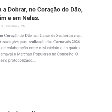
a a Dobrar, no Coração do Dão,
im e em Nelas.
9 Fevereiro 2026
 𝐧𝐨 𝐂𝐨𝐫𝐚𝐜̧𝐚̃𝐨 𝐝𝐨 𝐃𝐚̃𝐨, 𝐞𝐦 𝐂𝐚𝐧𝐚𝐬 𝐝𝐞 𝐒𝐞𝐧𝐡𝐨𝐫𝐢𝐦 𝐞 𝐞𝐦
𝐬𝐬𝐨𝐜𝐢𝐚𝐜̧𝐨̃𝐞𝐬 𝐩𝐚𝐫𝐚 𝐫𝐞𝐚𝐥𝐢𝐳𝐚𝐜̧𝐚̃𝐨 𝐝𝐨𝐬 𝐂𝐚𝐫𝐧𝐚𝐯𝐚𝐢𝐬 𝟐𝟎𝟐𝟔
de colaboração entre o Município e as quatro
arnaval e Marchas Populares no Concelho. O
eiro protocolizado,…