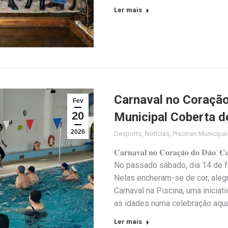
Ler mais
Carnaval no Coração
Fev
20
Municipal Coberta d
2026
Desporto
,
Notícias
,
Piscinas Municipai
𝐂𝐚𝐫𝐧𝐚𝐯𝐚𝐥 𝐧𝐨 𝐂𝐨𝐫𝐚𝐜̧𝐚̃𝐨 𝐝𝐨 𝐃𝐚̃𝐨: 𝐂𝐚
No passado sábado, dia 14 de f
Nelas encheram-se de cor, aleg
Carnaval na Piscina, uma iniciat
as idades numa celebração aqu
Ler mais