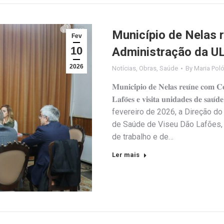
Município de Nelas 
Fev
10
Administração da U
2026
Notícias
,
Obras
,
Saúde
By
Maria Pol
𝐌𝐮𝐧𝐢𝐜𝐢́𝐩𝐢𝐨 𝐝𝐞 𝐍𝐞𝐥𝐚𝐬 𝐫𝐞𝐮́𝐧𝐞 𝐜𝐨𝐦 𝐂
𝐋𝐚𝐟𝐨̃𝐞𝐬 𝐞 𝐯𝐢𝐬𝐢𝐭𝐚 𝐮𝐧𝐢𝐝𝐚𝐝𝐞𝐬 𝐝
fevereiro de 2026, a Direção d
de Saúde de Viseu Dão Lafões, 
de trabalho e de…
Ler mais