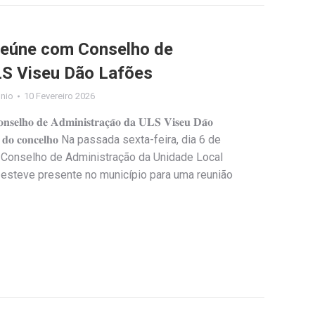
reúne com Conselho de
LS Viseu Dão Lafões
ónio
10 Fevereiro 2026
𝐨𝐧𝐬𝐞𝐥𝐡𝐨 𝐝𝐞 𝐀𝐝𝐦𝐢𝐧𝐢𝐬𝐭𝐫𝐚𝐜̧𝐚̃𝐨 𝐝𝐚 𝐔𝐋𝐒 𝐕𝐢𝐬𝐞𝐮 𝐃𝐚̃𝐨
𝐞 𝐬𝐚𝐮́𝐝𝐞 𝐝𝐨 𝐜𝐨𝐧𝐜𝐞𝐥𝐡𝐨 Na passada sexta-feira, dia 6 de
o Conselho de Administração da Unidade Local
esteve presente no município para uma reunião