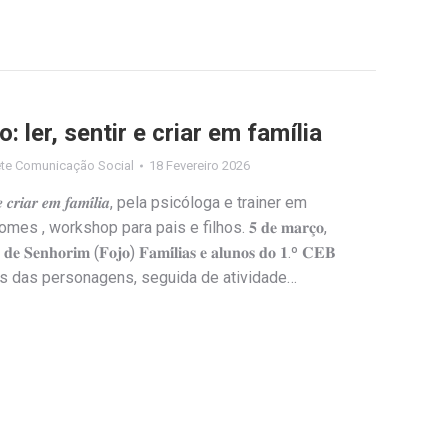
 ler, sentir e criar em família
te Comunicação Social
18 Fevereiro 2026
𝒏𝒕𝒊𝒓 𝒆 𝒄𝒓𝒊𝒂𝒓 𝒆𝒎 𝒇𝒂𝒎𝒊́𝒍𝒊𝒂, pela psicóloga e trainer em
 , workshop para pais e filhos. 𝟓 𝐝𝐞 𝐦𝐚𝐫𝐜̧𝐨,
𝐝𝐞 𝐒𝐞𝐧𝐡𝐨𝐫𝐢𝐦 (𝐅𝐨𝐣𝐨) 𝐅𝐚𝐦𝐢́𝐥𝐢𝐚𝐬 𝐞 𝐚𝐥𝐮𝐧𝐨𝐬 𝐝𝐨 𝟏.º 𝐂𝐄𝐁
s das personagens, seguida de atividade…