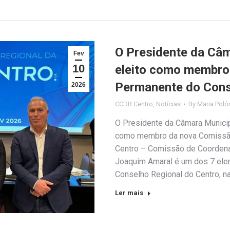
O Presidente da Câm
Fev
10
eleito como membro
Permanente do Cons
2026
CCDR Centro
,
Notícias
By
Maria Poló
O Presidente da Câmara Municipa
como membro da nova Comissã
Centro – Comissão de Coordena
Joaquim Amaral é um dos 7 el
Conselho Regional do Centro, n
Ler mais