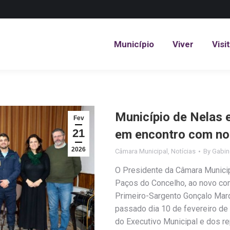
Município
Viver
Visi
Município
Viver
Visi
Município de Nelas
Fev
21
em encontro com n
2026
Câmara Municipal
,
Notícias
By
Gabin
O Presidente da Câmara Municip
Paços do Concelho, ao novo com
Primeiro-Sargento Gonçalo Mar
passado dia 10 de fevereiro de
do Executivo Municipal e dos 