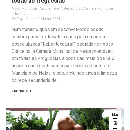
todas as freguesias
Ação Municipal
,
Ambiente e Proteção Civil
,
Câmara Municipal
,
Notícias
By
Filipa Pais
3 Março 2021
Num trabalho que vem desenvolvendo desde
outubro passado, levado a cabo pela empresa
especializada “Rebentonatural”, sediada no nosso
Concelho, a Câmara Municipal de Nelas promoveu
em todas as Freguesias a poda das mais de 8.000
árvores que constituem o património arbóreo do
Município de Nelas, e que, incluindo ainda a limpeza
da rede secundaria de…
Ler mais
Mar
3