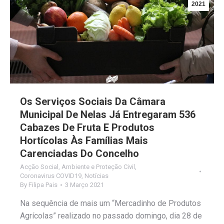
2021
Os Serviços Sociais Da Câmara
Municipal De Nelas Já Entregaram 536
Cabazes De Fruta E Produtos
Hortícolas Às Famílias Mais
Carenciadas Do Concelho
Acção Social
,
Ambiente e Proteção Civil
,
Coronavirus COVID19
,
Notícias
By
Filipa Pais
3 Março 2021
Na sequência de mais um “Mercadinho de Produtos
Agrícolas” realizado no passado domingo, dia 28 de