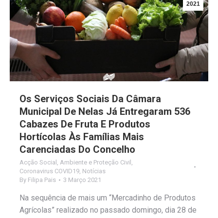
2021
Os Serviços Sociais Da Câmara
Municipal De Nelas Já Entregaram 536
Cabazes De Fruta E Produtos
Hortícolas Às Famílias Mais
Carenciadas Do Concelho
Acção Social
,
Ambiente e Proteção Civil
,
Coronavirus COVID19
,
Notícias
By
Filipa Pais
3 Março 2021
Na sequência de mais um “Mercadinho de Produtos
Agrícolas” realizado no passado domingo, dia 28 de