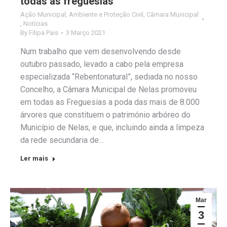
todas as freguesias
Ação Municipal
,
Ambiente e Proteção Civil
,
Câmara Municipal
,
Notícias
By
Filipa Pais
3 Março 2021
Num trabalho que vem desenvolvendo desde
outubro passado, levado a cabo pela empresa
especializada “Rebentonatural”, sediada no nosso
Concelho, a Câmara Municipal de Nelas promoveu
em todas as Freguesias a poda das mais de 8.000
árvores que constituem o património arbóreo do
Município de Nelas, e que, incluindo ainda a limpeza
da rede secundaria de…
Ler mais
Mar
3