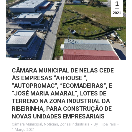
1
2021
CÂMARA MUNICIPAL DE NELAS CEDE
ÀS EMPRESAS “A+HOUSE “,
“AUTOPROMAC“, “ECOMADEIRAS”, E
“JOSÉ MARIA AMARAL“, LOTES DE
TERRENO NA ZONA INDUSTRIAL DA
RIBEIRINHA, PARA CONSTRUÇÃO DE
NOVAS UNIDADES EMPRESARIAIS
Câmara Municipal
,
Notícias
,
Zonas Industriais
By
Filipa Pais
1 Março 2021