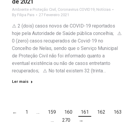
de 2021
Ambiente e Proteção Civil
,
Coronavirus COVID19
,
Notícias
By
Filipa Pais
27 Fevereiro 2021
⚠️ 2 (dois) casos novos de COVID-19 reportados
hoje pela Autoridade de Saúde pública concelhia; ⚠️
0 (zero) casos recuperados de Covid-19 no
Concelho de Nelas, sendo que o Serviço Municipal
de Proteção Civil não foi informado quanto a
eventual existência ou não de casos entretanto
recuperados; ⚠️ No total existem 32 (trinta…
Ler mais
←
1
…
159
160
161
162
163
…
270
→