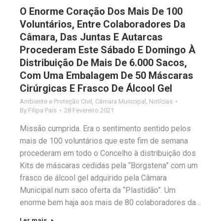
O Enorme Coração Dos Mais De 100
Voluntários, Entre Colaboradores Da
Câmara, Das Juntas E Autarcas
Procederam Este Sábado E Domingo À
Distribuição De Mais De 6.000 Sacos,
Com Uma Embalagem De 50 Máscaras
Cirúrgicas E Frasco De Álcool Gel
Ambiente e Proteção Civil
,
Câmara Municipal
,
Notícias
By
Filipa Pais
28 Fevereiro 2021
Missão cumprida. Era o sentimento sentido pelos
mais de 100 voluntários que este fim de semana
procederam em todo o Concelho à distribuição dos
Kits de máscaras cedidas pela “Borgstena” com um
frasco de álcool gel adquirido pela Câmara
Municipal num saco oferta da “Plastidão”. Um
enorme bem haja aos mais de 80 colaboradores da…
Ler mais