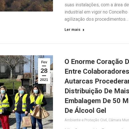
suas instalações, com a área de
industrial em vigor no Concelho
agilização dos procedimentos…
Ler mais
O Enorme Coração D
Fev
28
Entre Colaboradores
Autarcas Procedera
2021
Distribuição De Ma
Embalagem De 50 Má
De Álcool Gel
Ambiente e Proteção Civil
,
Câmara Muni