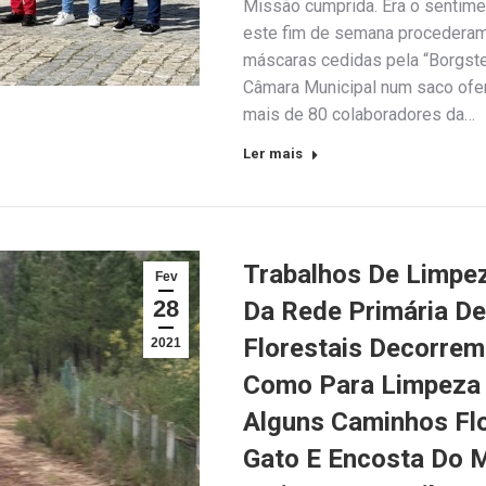
Missão cumprida. Era o sentime
este fim de semana procederam 
máscaras cedidas pela “Borgste
Câmara Municipal num saco ofer
mais de 80 colaboradores da…
Ler mais
Trabalhos De Limpe
Fev
28
Da Rede Primária D
Florestais Decorre
2021
Como Para Limpeza 
Alguns Caminhos Flo
Gato E Encosta Do 