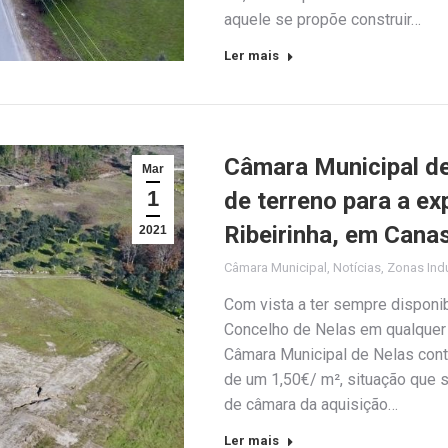
aquele se propõe construir…
Ler mais
Câmara Municipal de
Mar
1
de terreno para a ex
Ribeirinha, em Cana
2021
Câmara Municipal
,
Notícias
,
Zonas Indu
Com vista a ter sempre disponib
Concelho de Nelas em qualquer 
Câmara Municipal de Nelas conti
de um 1,50€/ m², situação que 
de câmara da aquisição…
Ler mais