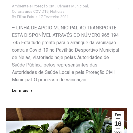
Ambiente e Proteção Civil
,
Câmara Municipal
,
Coronavirus COVID19
,
Notícias
By
Filipa Pais
17 Fevereiro 2021
– LINHA DE APOIO MUNICIPAL AO TRANSPORTE
ESTÁ DISPONÍVEL ATRAVÉS DO NÚMERO 965 194
745 Está tudo pronto para o arranque da vacinação
contra a Covid-19 no Pavilhão Desportivo Municipal
de Nelas, vistoriado hoje pelas Autoridades de
Saúde Pública, pelos representantes das
Autoridades de Saúde Local e pela Proteção Civil
Municipal. O processo de vacinação…
Ler mais
Fev
16