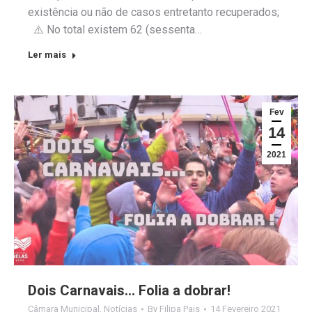
existência ou não de casos entretanto recuperados;
⚠️ No total existem 62 (sessenta…
Ler mais
Fev
14
2021
Dois Carnavais… Folia a dobrar!
Câmara Municipal
,
Notícias
By
Filipa Pais
14 Fevereiro 2021