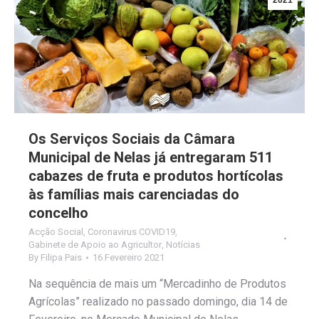
2021
Os Serviços Sociais da Câmara
Municipal de Nelas já entregaram 511
cabazes de fruta e produtos hortícolas
às famílias mais carenciadas do
concelho
Acção Social
,
Coronavirus COVID19
,
Gabinete de Apoio ao Agricultor
,
Notícias
By
Filipa Pais
16 Fevereiro 2021
Na sequência de mais um “Mercadinho de Produtos
Agrícolas” realizado no passado domingo, dia 14 de