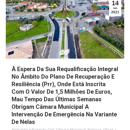
14
2021
À Espera Da Sua Requalificação Integral
No Âmbito Do Plano De Recuperação E
Resiliência (Prr), Onde Está Inscrita
Com O Valor De 1,5 Milhões De Euros,
Mau Tempo Das Últimas Semanas
Obrigam Câmara Municipal A
Intervenção De Emergência Na Variante
De Nelas
Ambiente e Proteção Civil
,
Câmara Municipal
,
Notícias
,
Obras