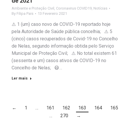
de 2021
Ambiente e Proteção Civil
,
Coronavirus COVID19
,
Notícias
By
Filipa Pais
13 Fevereiro 2021
⚠️ 1 (um) caso novo de COVID-19 reportado hoje
pela Autoridade de Saúde pública concelhia; ⚠️ 5
(cinco) casos recuperados de Covid-19 no Concelho
de Nelas, segundo informação obtida pelo Serviço
Municipal de Proteção Civil; ⚠️ No total existem 61
(sessenta e um) casos ativos de COVID-19 no
Concelho de Nelas; 😷…
Ler mais
←
1
…
161
162
163
164
165
…
270
→