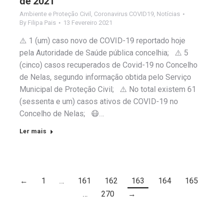
de 2021
Ambiente e Proteção Civil
,
Coronavirus COVID19
,
Notícias
By
Filipa Pais
13 Fevereiro 2021
⚠️ 1 (um) caso novo de COVID-19 reportado hoje
pela Autoridade de Saúde pública concelhia; ⚠️ 5
(cinco) casos recuperados de Covid-19 no Concelho
de Nelas, segundo informação obtida pelo Serviço
Municipal de Proteção Civil; ⚠️ No total existem 61
(sessenta e um) casos ativos de COVID-19 no
Concelho de Nelas; 😷…
Ler mais
←
1
…
161
162
163
164
165
…
270
→