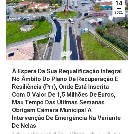
14
2021
À Espera Da Sua Requalificação Integral
No Âmbito Do Plano De Recuperação E
Resiliência (Prr), Onde Está Inscrita
Com O Valor De 1,5 Milhões De Euros,
Mau Tempo Das Últimas Semanas
Obrigam Câmara Municipal A
Intervenção De Emergência Na Variante
De Nelas
Ambiente e Proteção Civil
,
Câmara Municipal
,
Notícias
,
Obras