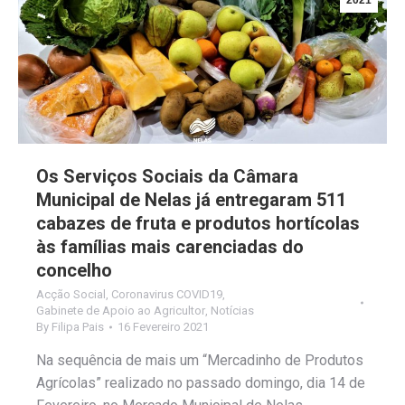
2021
Os Serviços Sociais da Câmara
Municipal de Nelas já entregaram 511
cabazes de fruta e produtos hortícolas
às famílias mais carenciadas do
concelho
Acção Social
,
Coronavirus COVID19
,
Gabinete de Apoio ao Agricultor
,
Notícias
By
Filipa Pais
16 Fevereiro 2021
Na sequência de mais um “Mercadinho de Produtos
Agrícolas” realizado no passado domingo, dia 14 de