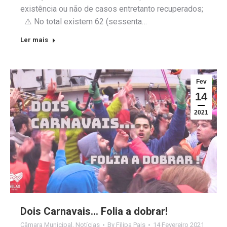
existência ou não de casos entretanto recuperados;
⚠️ No total existem 62 (sessenta…
Ler mais
Fev
14
2021
Dois Carnavais… Folia a dobrar!
Câmara Municipal
,
Notícias
By
Filipa Pais
14 Fevereiro 2021