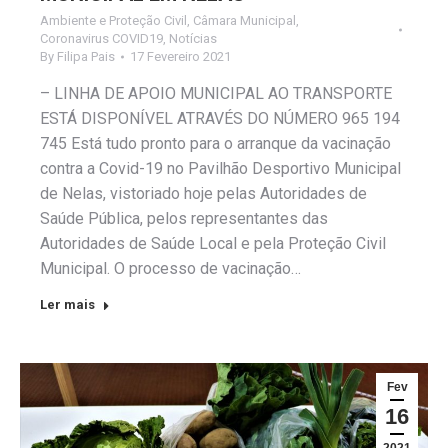
Ambiente e Proteção Civil
,
Câmara Municipal
,
Coronavirus COVID19
,
Notícias
By
Filipa Pais
17 Fevereiro 2021
– LINHA DE APOIO MUNICIPAL AO TRANSPORTE
ESTÁ DISPONÍVEL ATRAVÉS DO NÚMERO 965 194
745 Está tudo pronto para o arranque da vacinação
contra a Covid-19 no Pavilhão Desportivo Municipal
de Nelas, vistoriado hoje pelas Autoridades de
Saúde Pública, pelos representantes das
Autoridades de Saúde Local e pela Proteção Civil
Municipal. O processo de vacinação…
Ler mais
Fev
16