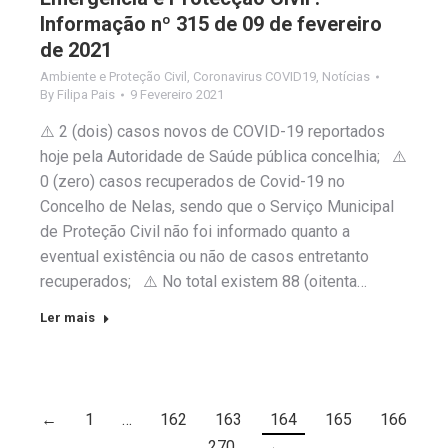
Informação nº 315 de 09 de fevereiro
de 2021
Ambiente e Proteção Civil
,
Coronavirus COVID19
,
Notícias
By
Filipa Pais
9 Fevereiro 2021
⚠️ 2 (dois) casos novos de COVID-19 reportados
hoje pela Autoridade de Saúde pública concelhia; ⚠️
0 (zero) casos recuperados de Covid-19 no
Concelho de Nelas, sendo que o Serviço Municipal
de Proteção Civil não foi informado quanto a
eventual existência ou não de casos entretanto
recuperados; ⚠️ No total existem 88 (oitenta…
Ler mais
←
1
…
162
163
164
165
166
…
270
→