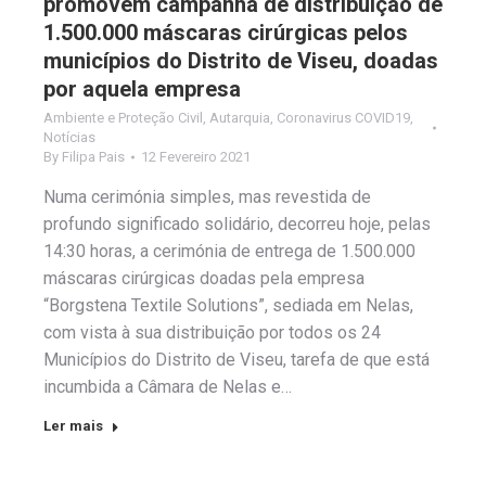
promovem campanha de distribuição de
1.500.000 máscaras cirúrgicas pelos
municípios do Distrito de Viseu, doadas
por aquela empresa
Ambiente e Proteção Civil
,
Autarquia
,
Coronavirus COVID19
,
Notícias
By
Filipa Pais
12 Fevereiro 2021
Numa cerimónia simples, mas revestida de
profundo significado solidário, decorreu hoje, pelas
14:30 horas, a cerimónia de entrega de 1.500.000
máscaras cirúrgicas doadas pela empresa
“Borgstena Textile Solutions”, sediada em Nelas,
com vista à sua distribuição por todos os 24
Municípios do Distrito de Viseu, tarefa de que está
incumbida a Câmara de Nelas e…
Ler mais