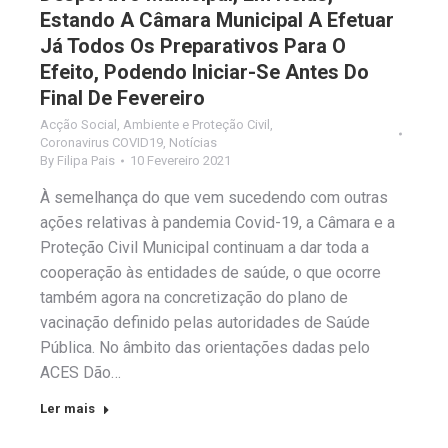
Estando A Câmara Municipal A Efetuar
Já Todos Os Preparativos Para O
Efeito, Podendo Iniciar-Se Antes Do
Final De Fevereiro
Acção Social
,
Ambiente e Proteção Civil
,
Coronavirus COVID19
,
Notícias
By
Filipa Pais
10 Fevereiro 2021
À semelhança do que vem sucedendo com outras
ações relativas à pandemia Covid-19, a Câmara e a
Proteção Civil Municipal continuam a dar toda a
cooperação às entidades de saúde, o que ocorre
também agora na concretização do plano de
vacinação definido pelas autoridades de Saúde
Pública. No âmbito das orientações dadas pelo
ACES Dão…
Ler mais