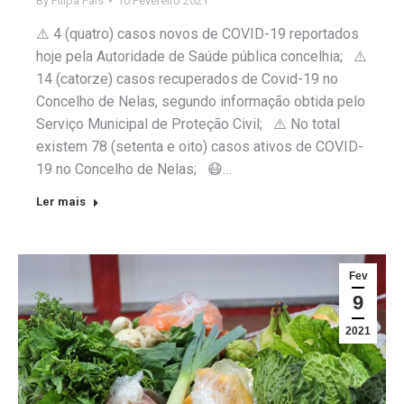
By
Filipa Pais
10 Fevereiro 2021
⚠️ 4 (quatro) casos novos de COVID-19 reportados
hoje pela Autoridade de Saúde pública concelhia; ⚠️
14 (catorze) casos recuperados de Covid-19 no
Concelho de Nelas, segundo informação obtida pelo
Serviço Municipal de Proteção Civil; ⚠️ No total
existem 78 (setenta e oito) casos ativos de COVID-
19 no Concelho de Nelas; 😷…
Ler mais
Fev
9
2021