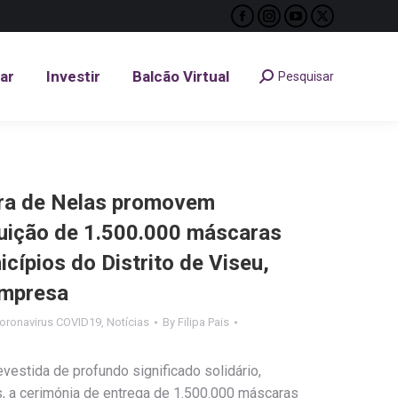
Facebook
Instagram
YouTube
X
tar
Investir
Balcão Virtual
Pesquisar
Search:
page
page
page
page
opens
opens
opens
opens
tar
Investir
Balcão Virtual
Pesquisar
Search:
in
in
in
in
new
new
new
new
window
window
window
window
ra de Nelas promovem
uição de 1.500.000 máscaras
icípios do Distrito de Viseu,
empresa
oronavirus COVID19
,
Notícias
By
Filipa Pais
estida de profundo significado solidário,
s, a cerimónia de entrega de 1.500.000 máscaras