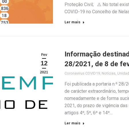
Proteção Civil; ⚠️ No total exi
COVID-19 no Concelho de Nela
Ler mais
Informação destinad
Fev
12
28/2021, de 8 de fe
2021
Coronavirus COVID19
,
Notícias
,
Unida
Foi publicada a portaria n.º 28
de carácter extraordinário, tempo
nomeadamente e de forma sucint
2021, do prazo de vigência das
artigos 4º, 5º, 6º e 14º…
Ler mais