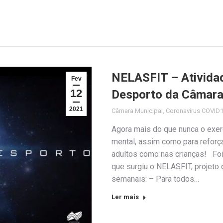
NELASFIT – Atividad
Fev
12
Desporto da Câmara
2021
Câmara Municipal
,
Coronavirus COVID
Agora mais do que nunca o exerc
mental, assim como para reforça
adultos como nas crianças! Fo
que surgiu o NELASFIT, projeto 
semanais: – Para todos…
Ler mais