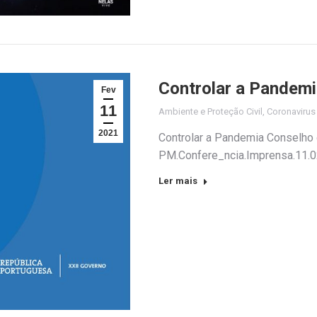
Controlar a Pandem
Fev
11
Ambiente e Proteção Civil
,
Coronaviru
2021
Controlar a Pandemia Conselho
PM.Confere_ncia.Imprensa.11.
Ler mais