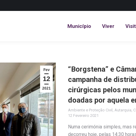
Município
Viver
Visi
Município
Viver
Visi
“Borgstena” e Câma
Fev
12
campanha de distrib
cirúrgicas pelos mun
2021
doadas por aquela 
Ambiente e Proteção Civil
,
Autarquia
,
C
12 Fevereiro 2021
Numa cerimónia simples, mas rev
decorreu hoje, pelas 14:30 hora