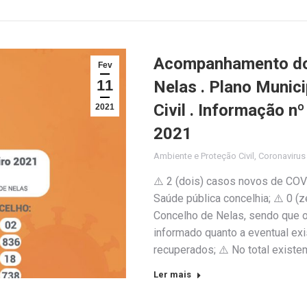
Acompanhamento do 
Fev
11
Nelas . Plano Munic
Civil . Informação n
2021
2021
Ambiente e Proteção Civil
,
Coronaviru
⚠️ 2 (dois) casos novos de COV
Saúde pública concelhia; ⚠️ 0 
Concelho de Nelas, sendo que o 
informado quanto a eventual exi
recuperados; ⚠️ No total exist
Ler mais