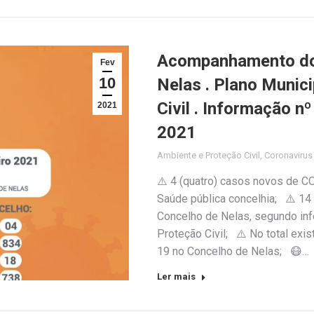
Acompanhamento do 
Fev
10
Nelas . Plano Munic
Civil . Informação n
2021
2021
Ambiente e Proteção Civil
,
Coronaviru
⚠️ 4 (quatro) casos novos de C
Saúde pública concelhia; ⚠️ 14
Concelho de Nelas, segundo inf
Proteção Civil; ⚠️ No total exi
19 no Concelho de Nelas; 😷…
Ler mais