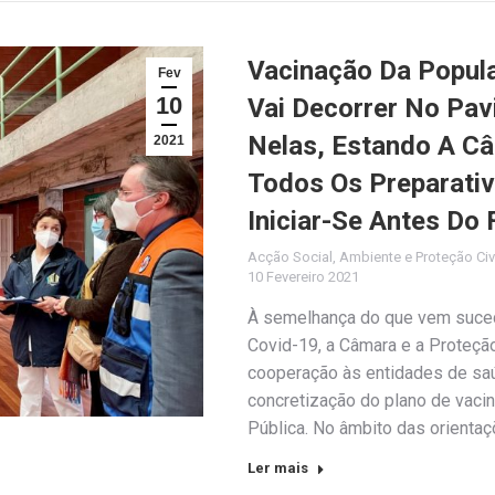
Vacinação Da Popul
Fev
10
Vai Decorrer No Pav
Nelas, Estando A Câ
2021
Todos Os Preparativ
Iniciar-Se Antes Do 
Acção Social
,
Ambiente e Proteção Civ
10 Fevereiro 2021
À semelhança do que vem suced
Covid-19, a Câmara e a Proteção
cooperação às entidades de sa
concretização do plano de vaci
Pública. No âmbito das orient
Ler mais