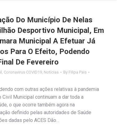
ação Do Município De Nelas
ilhão Desportivo Municipal, Em
mara Municipal A Efetuar Já
os Para O Efeito, Podendo
Final De Fevereiro
il
,
Coronavirus COVID19
,
Notícias
By
Filipa Pais
endo com outras ações relativas à pandemia
 Civil Municipal continuam a dar toda a
úde, o que ocorre também agora na
nação definido pelas autoridades de Saúde
ações dadas pelo ACES Dão…