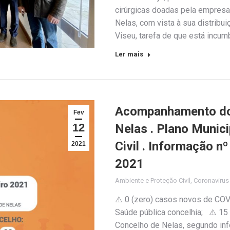
cirúrgicas doadas pela empresa
Nelas, com vista à sua distribu
Viseu, tarefa de que está incu
Ler mais
Acompanhamento do 
Fev
12
Nelas . Plano Munic
Civil . Informação n
2021
2021
Ambiente e Proteção Civil
,
Coronaviru
⚠️ 0 (zero) casos novos de COV
Saúde pública concelhia; ⚠️ 15
Concelho de Nelas, segundo inf