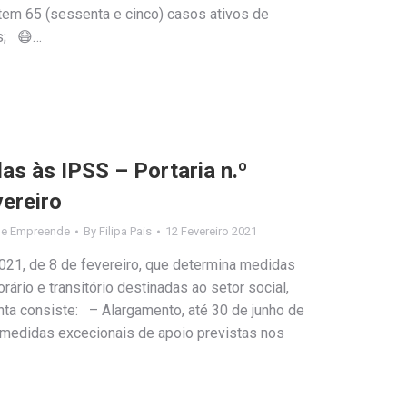
stem 65 (sessenta e cinco) casos ativos de
s; 😷…
as às IPSS – Portaria n.º
vereiro
de Empreende
By
Filipa Pais
12 Fevereiro 2021
/2021, de 8 de fevereiro, que determina medidas
rário e transitório destinadas ao setor social,
a consiste: – Alargamento, até 30 de junho de
 medidas excecionais de apoio previstas nos