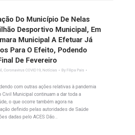
ação Do Município De Nelas
ilhão Desportivo Municipal, Em
mara Municipal A Efetuar Já
os Para O Efeito, Podendo
Final De Fevereiro
il
,
Coronavirus COVID19
,
Notícias
By
Filipa Pais
endo com outras ações relativas à pandemia
 Civil Municipal continuam a dar toda a
úde, o que ocorre também agora na
nação definido pelas autoridades de Saúde
ações dadas pelo ACES Dão…