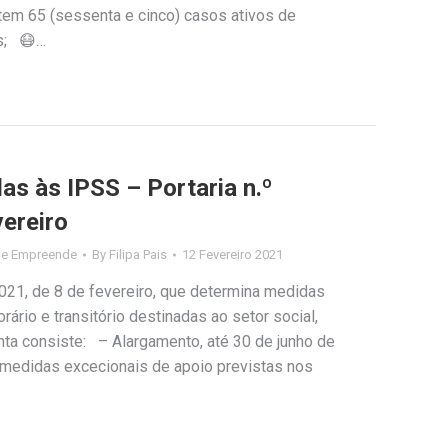
stem 65 (sessenta e cinco) casos ativos de
s; 😷…
as às IPSS – Portaria n.º
vereiro
de Empreende
By
Filipa Pais
12 Fevereiro 2021
/2021, de 8 de fevereiro, que determina medidas
rário e transitório destinadas ao setor social,
a consiste: – Alargamento, até 30 de junho de
 medidas excecionais de apoio previstas nos