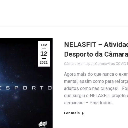
NELASFIT – Atividad
Fev
12
Desporto da Câmara
2021
Câmara Municipal
,
Coronavirus COVID
Agora mais do que nunca o exerc
mental, assim como para reforça
adultos como nas crianças! Fo
que surgiu o NELASFIT, projeto 
semanais: – Para todos…
Ler mais