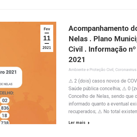
Acompanhamento do 
Fev
11
Nelas . Plano Munic
Civil . Informação n
2021
2021
Ambiente e Proteção Civil
,
Coronaviru
⚠️ 2 (dois) casos novos de COV
Saúde pública concelhia; ⚠️ 0 
Concelho de Nelas, sendo que o 
informado quanto a eventual exi
recuperados; ⚠️ No total exist
Ler mais