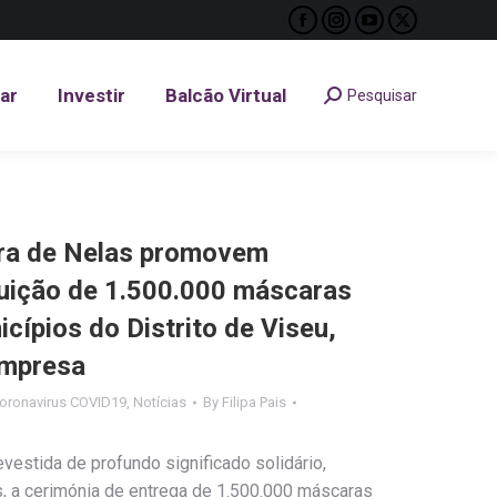
Facebook
Instagram
YouTube
X
tar
Investir
Balcão Virtual
Pesquisar
Search:
page
page
page
page
opens
opens
opens
opens
tar
Investir
Balcão Virtual
Pesquisar
Search:
in
in
in
in
new
new
new
new
window
window
window
window
ra de Nelas promovem
uição de 1.500.000 máscaras
icípios do Distrito de Viseu,
empresa
oronavirus COVID19
,
Notícias
By
Filipa Pais
estida de profundo significado solidário,
s, a cerimónia de entrega de 1.500.000 máscaras