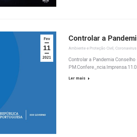
Controlar a Pandem
Fev
11
Ambiente e Proteção Civil
,
Coronaviru
2021
Controlar a Pandemia Conselho
PM.Confere_ncia.Imprensa.11.
Ler mais