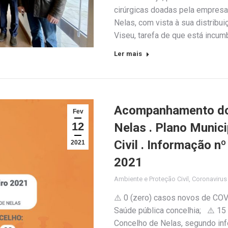
cirúrgicas doadas pela empresa
Nelas, com vista à sua distribu
Viseu, tarefa de que está incu
Ler mais
Acompanhamento do 
Fev
12
Nelas . Plano Munic
Civil . Informação n
2021
2021
Ambiente e Proteção Civil
,
Coronaviru
⚠️ 0 (zero) casos novos de COV
Saúde pública concelhia; ⚠️ 15
Concelho de Nelas, segundo inf