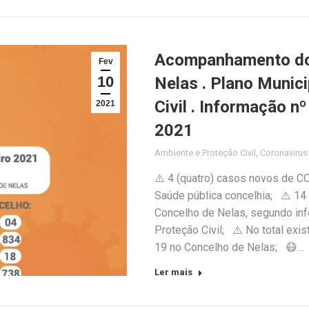
Acompanhamento do 
Fev
10
Nelas . Plano Munic
Civil . Informação n
2021
2021
Ambiente e Proteção Civil
,
Coronaviru
⚠️ 4 (quatro) casos novos de C
Saúde pública concelhia; ⚠️ 14
Concelho de Nelas, segundo inf
Proteção Civil; ⚠️ No total exi
19 no Concelho de Nelas; 😷…
Ler mais