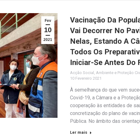
Vacinação Da Popul
Fev
10
Vai Decorrer No Pav
Nelas, Estando A Câ
2021
Todos Os Preparativ
Iniciar-Se Antes Do 
Acção Social
,
Ambiente e Proteção Civ
10 Fevereiro 2021
À semelhança do que vem suced
Covid-19, a Câmara e a Proteção
cooperação às entidades de sa
concretização do plano de vaci
Pública. No âmbito das orient
Ler mais