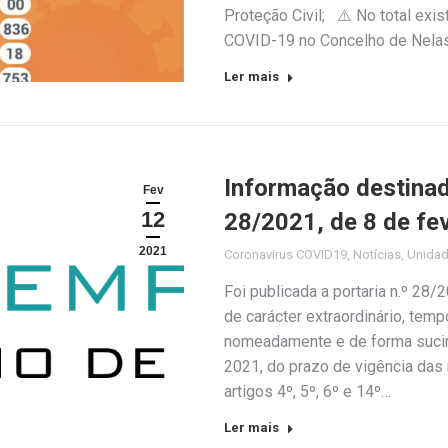
Proteção Civil; ⚠️ No total exi
COVID-19 no Concelho de Nela
Ler mais
Informação destinad
Fev
12
28/2021, de 8 de fe
2021
Coronavirus COVID19
,
Notícias
,
Unida
Foi publicada a portaria n.º 28
de carácter extraordinário, tempo
nomeadamente e de forma sucint
2021, do prazo de vigência das
artigos 4º, 5º, 6º e 14º…
Ler mais