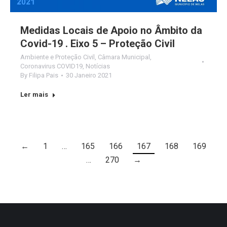
Medidas Locais de Apoio no Âmbito da
Covid-19 . Eixo 5 – Proteção Civil
Ambiente e Proteção Civil
,
Câmara Municipal
,
Coronavirus COVID19
,
Notícias
By
Filipa Pais
30 Janeiro 2021
Ler mais
←
1
…
165
166
167
168
169
…
270
→