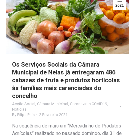
2021
Os Serviços Sociais da Câmara
Municipal de Nelas já entregaram 486
cabazes de fruta e produtos hortícolas
às famílias mais carenciadas do
concelho
Acção Social
,
Câmara Municipal
,
Coronavirus COVID19
,
Notícias
By
Filipa Pais
2 Fevereiro 2021
Na sequência de mais um “Mercadinho de Produtos
Agrícolas” realizado no passado domingo, dia 31 de