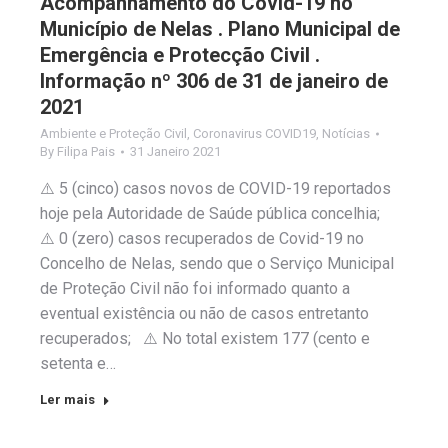
Acompanhamento do Covid-19 no
Município de Nelas . Plano Municipal de
Emergência e Protecção Civil .
Informação nº 306 de 31 de janeiro de
2021
Ambiente e Proteção Civil
,
Coronavirus COVID19
,
Notícias
By
Filipa Pais
31 Janeiro 2021
⚠️ 5 (cinco) casos novos de COVID-19 reportados
hoje pela Autoridade de Saúde pública concelhia;
⚠️ 0 (zero) casos recuperados de Covid-19 no
Concelho de Nelas, sendo que o Serviço Municipal
de Proteção Civil não foi informado quanto a
eventual existência ou não de casos entretanto
recuperados; ⚠️ No total existem 177 (cento e
setenta e…
Ler mais