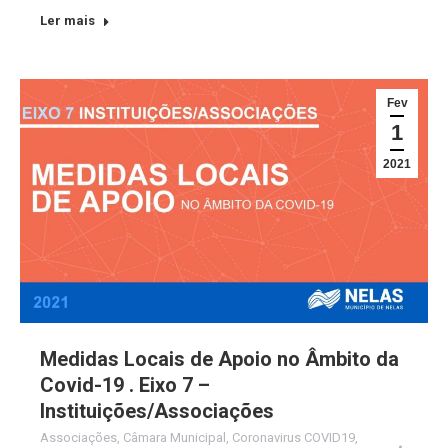
Ler mais
Fev
1
2021
Medidas Locais de Apoio no Âmbito da
Covid-19 . Eixo 7 –
Instituições/Associações
Associações
,
Câmara Municipal
,
Coronavirus COVID19
,