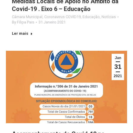
Medidas Locais de Apoio no Âmbito da
Covid-19 . Eixo 6 – Educação
Câmara Municipal
,
Coronavirus COVID19
,
Educação
,
Notícias
By
Filipa Pais
31 Janeiro 2021
Ler mais
Jan
31
2021