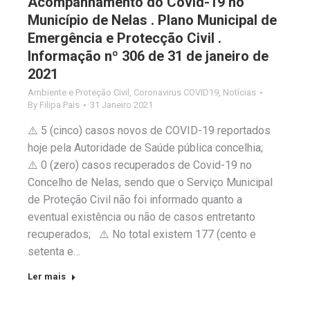
Acompanhamento do Covid-19 no
Município de Nelas . Plano Municipal de
Emergência e Protecção Civil .
Informação nº 306 de 31 de janeiro de
2021
Ambiente e Proteção Civil
,
Coronavirus COVID19
,
Notícias
By
Filipa Pais
31 Janeiro 2021
⚠️ 5 (cinco) casos novos de COVID-19 reportados
hoje pela Autoridade de Saúde pública concelhia;
⚠️ 0 (zero) casos recuperados de Covid-19 no
Concelho de Nelas, sendo que o Serviço Municipal
de Proteção Civil não foi informado quanto a
eventual existência ou não de casos entretanto
recuperados; ⚠️ No total existem 177 (cento e
setenta e…
Ler mais