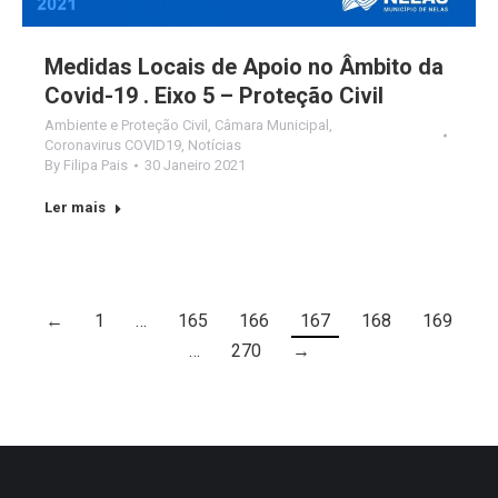
Medidas Locais de Apoio no Âmbito da
Covid-19 . Eixo 5 – Proteção Civil
Ambiente e Proteção Civil
,
Câmara Municipal
,
Coronavirus COVID19
,
Notícias
By
Filipa Pais
30 Janeiro 2021
Ler mais
←
1
…
165
166
167
168
169
…
270
→