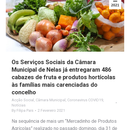
2021
Os Serviços Sociais da Câmara
Municipal de Nelas já entregaram 486
cabazes de fruta e produtos hortícolas
às famílias mais carenciadas do
concelho
Acção Social
,
Câmara Municipal
,
Coronavirus COVID19
,
Notícias
By
Filipa Pais
2 Fevereiro 2021
Na sequência de mais um “Mercadinho de Produtos
Agrícolas” realizado no passado domingo, dia 31 de