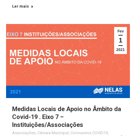
Ler mais
Fev
1
2021
Medidas Locais de Apoio no Âmbito da
Covid-19 . Eixo 7 –
Instituições/Associações
Associações
,
Câmara Municipal
,
Coronavirus COVID19
,