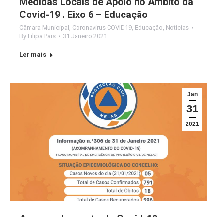
Medidas Locais de Apoio no Âmbito da
Covid-19 . Eixo 6 – Educação
Câmara Municipal
,
Coronavirus COVID19
,
Educação
,
Notícias
By
Filipa Pais
31 Janeiro 2021
Ler mais
Jan
31
2021