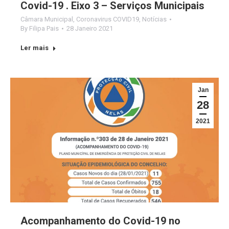
Covid-19 . Eixo 3 – Serviços Municipais
Câmara Municipal
,
Coronavirus COVID19
,
Notícias
By
Filipa Pais
28 Janeiro 2021
Ler mais
Jan
28
2021
Acompanhamento do Covid-19 no