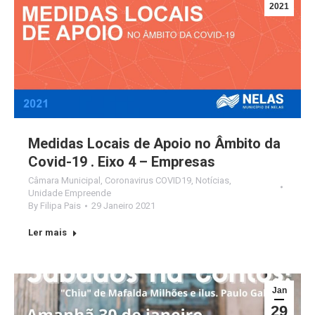
2021
Medidas Locais de Apoio no Âmbito da
Covid-19 . Eixo 4 – Empresas
Câmara Municipal
,
Coronavirus COVID19
,
Notícias
,
Unidade Empreende
By
Filipa Pais
29 Janeiro 2021
Ler mais
Jan
29