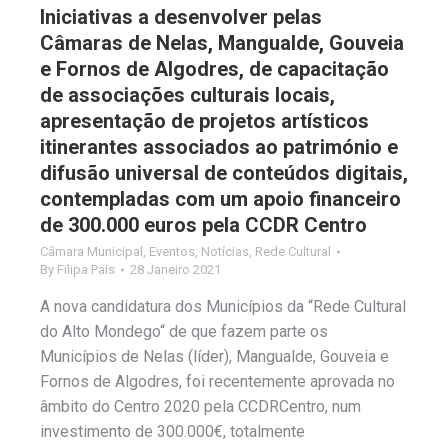
Iniciativas a desenvolver pelas
Câmaras de Nelas, Mangualde, Gouveia
e Fornos de Algodres, de capacitação
de associações culturais locais,
apresentação de projetos artísticos
itinerantes associados ao património e
difusão universal de conteúdos digitais,
contempladas com um apoio financeiro
de 300.000 euros pela CCDR Centro
Câmara Municipal
,
Eventos
,
Notícias
,
Rede Cultural
By
Filipa Pais
28 Janeiro 2021
A nova candidatura dos Municípios da “Rede Cultural
do Alto Mondego“ de que fazem parte os
Municípios de Nelas (líder), Mangualde, Gouveia e
Fornos de Algodres, foi recentemente aprovada no
âmbito do Centro 2020 pela CCDRCentro, num
investimento de 300.000€, totalmente