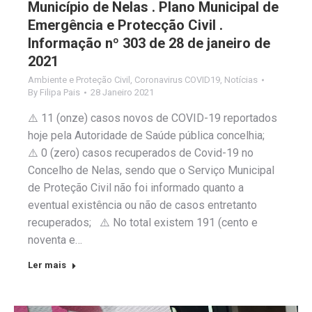
Município de Nelas . Plano Municipal de
Emergência e Protecção Civil .
Informação nº 303 de 28 de janeiro de
2021
Ambiente e Proteção Civil
,
Coronavirus COVID19
,
Notícias
By
Filipa Pais
28 Janeiro 2021
⚠️ 11 (onze) casos novos de COVID-19 reportados
hoje pela Autoridade de Saúde pública concelhia;
⚠️ 0 (zero) casos recuperados de Covid-19 no
Concelho de Nelas, sendo que o Serviço Municipal
de Proteção Civil não foi informado quanto a
eventual existência ou não de casos entretanto
recuperados; ⚠️ No total existem 191 (cento e
noventa e…
Ler mais