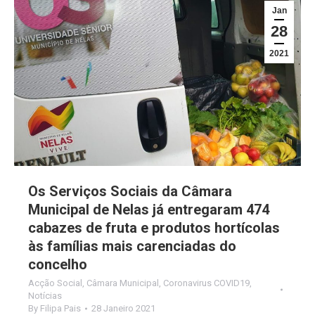
Jan
28
2021
Os Serviços Sociais da Câmara
Municipal de Nelas já entregaram 474
cabazes de fruta e produtos hortícolas
às famílias mais carenciadas do
concelho
Acção Social
,
Câmara Municipal
,
Coronavirus COVID19
,
Notícias
By
Filipa Pais
28 Janeiro 2021