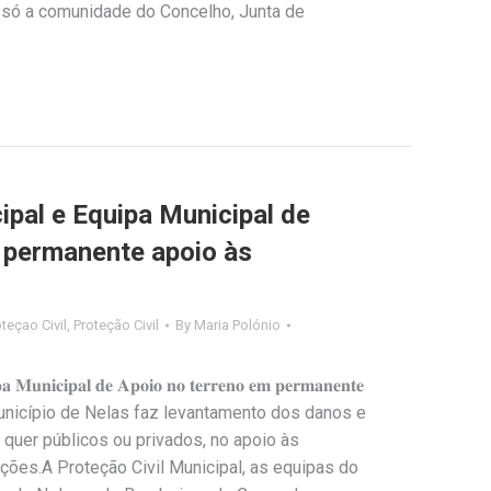
o só a comunidade do Concelho, Junta de
ipal e Equipa Municipal de
 permanente apoio às
teçao Civil
,
Proteção Civil
By
Maria Polónio
𝐢𝐩𝐚 𝐌𝐮𝐧𝐢𝐜𝐢𝐩𝐚𝐥 𝐝𝐞 𝐀𝐩𝐨𝐢𝐨 𝐧𝐨 𝐭𝐞𝐫𝐫𝐞𝐧𝐨 𝐞𝐦 𝐩𝐞𝐫𝐦𝐚𝐧𝐞𝐧𝐭𝐞
Equipa do Município de Nelas faz levantamento dos danos e
o, quer públicos ou privados, no apoio às
ções.A Proteção Civil Municipal, as equipas do