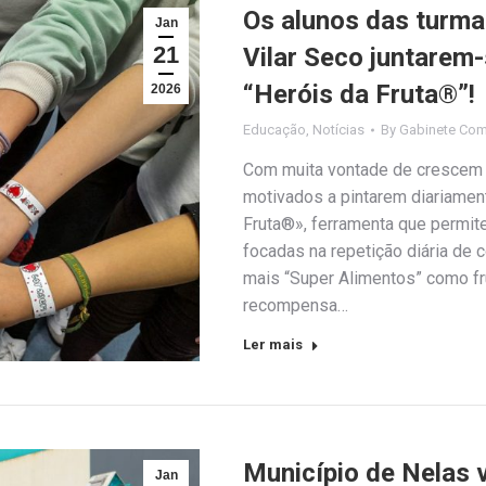
Os alunos das turma
Jan
21
Vilar Seco juntarem
“Heróis da Fruta®”!
2026
Educação
,
Notícias
By
Gabinete Com
Com muita vontade de crescem 
motivados a pintarem diariamen
Fruta®», ferramenta que permite
focadas na repetição diária de
mais “Super Alimentos” como f
recompensa…
Ler mais
Município de Nelas v
Jan