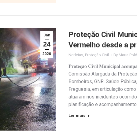
Proteção Civil Muni
Jan
24
Vermelho desde a pr
2026
Notícias
,
Proteção Civil
By
Maria Pol
𝐏𝐫𝐨𝐭𝐞𝐜̧𝐚̃𝐨 𝐂𝐢𝐯𝐢𝐥 𝐌𝐮𝐧𝐢𝐜𝐢𝐩𝐚𝐥 𝐚𝐜𝐨𝐦
Comissão Alargada da Proteção C
Bombeiros, GNR, Saúde Pública
Freguesia, em articulação com
atuaram nos incidentes ocorrido
planificação e acompanhamento 
Ler mais