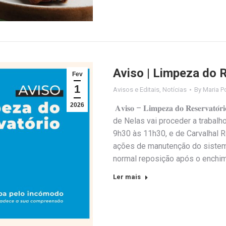
Aviso | Limpeza do 
Fev
1
Avisos e Editais
,
Notícias
By
Maria P
2026
𝐀𝐯𝐢𝐬𝐨 – 𝐋𝐢𝐦𝐩𝐞𝐳𝐚 𝐝𝐨 𝐑𝐞𝐬𝐞
de Nelas vai proceder a trabalh
9h30 às 11h30, e de Carvalhal 
ações de manutenção do sistem
normal reposição após o enchi
Ler mais