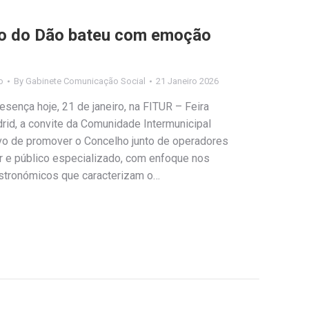
o do Dão bateu com emoção
o
By
Gabinete Comunicação Social
21 Janeiro 2026
sença hoje, 21 de janeiro, na FITUR – Feira
rid, a convite da Comunidade Intermunicipal
vo de promover o Concelho junto de operadores
tor e público especializado, com enfoque nos
gastronómicos que caracterizam o…