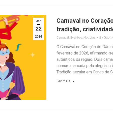
Carnaval no Coraçã
Jan
22
tradição, criativida
2026
Carnaval
,
Eventos
,
Notícias
By
Gabin
O Carnaval no Coração do Dão r
fevereiro de 2026, afirmando-
autênticos da região. Dois carna
comum marcada pela alegria, cri
Tradição secular em Canas de 
Ler mais