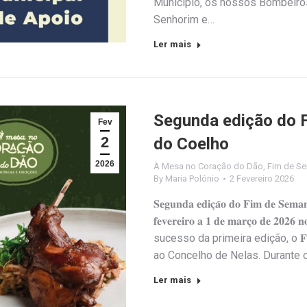
Município, os nossos Bombeiro
Senhorim e…
Ler mais
Segunda edição do 
Fev
2
do Coelho
2026
À Mesa no Coração do Dão
,
Fim de S
By
Maria Polónio
2 Fevereiro 2026
𝐒𝐞𝐠𝐮𝐧𝐝𝐚 𝐞𝐝𝐢𝐜̧𝐚̃𝐨 𝐝𝐨 𝐅𝐢𝐦 𝐝𝐞 𝐒𝐞𝐦𝐚
𝐟𝐞𝐯𝐞𝐫𝐞𝐢𝐫𝐨 𝐚 𝟏 𝐝𝐞 𝐦𝐚𝐫𝐜̧𝐨 𝐝𝐞 𝟐𝟎𝟐𝟔
sucesso da primeira edição, o 𝐅𝐢𝐦 𝐝𝐞 
ao Concelho de Nelas. Durante os 𝐝𝐢𝐚𝐬 𝟐
Ler mais