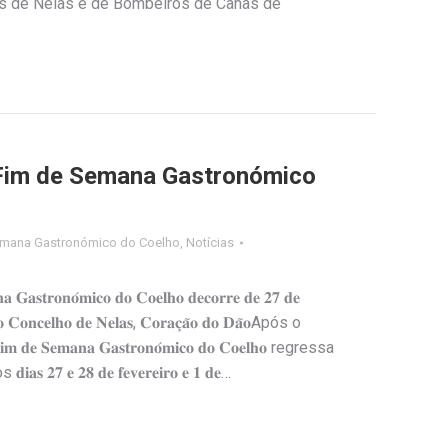
s de Nelas e de Bombeiros de Canas de
Fim de Semana Gastronómico
emana Gastronómico do Coelho
,
Notícias
𝐚 𝐆𝐚𝐬𝐭𝐫𝐨𝐧𝐨́𝐦𝐢𝐜𝐨 𝐝𝐨 𝐂𝐨𝐞𝐥𝐡𝐨 𝐝𝐞𝐜𝐨𝐫𝐫𝐞 𝐝𝐞 𝟐𝟕 𝐝𝐞
 𝐧𝐨 𝐂𝐨𝐧𝐜𝐞𝐥𝐡𝐨 𝐝𝐞 𝐍𝐞𝐥𝐚𝐬, 𝐂𝐨𝐫𝐚𝐜̧𝐚̃𝐨 𝐝𝐨 𝐃𝐚̃𝐨Após o
𝐒𝐞𝐦𝐚𝐧𝐚 𝐆𝐚𝐬𝐭𝐫𝐨𝐧𝐨́𝐦𝐢𝐜𝐨 𝐝𝐨 𝐂𝐨𝐞𝐥𝐡𝐨 regressa
𝟕 𝐞 𝟐𝟖 𝐝𝐞 𝐟𝐞𝐯𝐞𝐫𝐞𝐢𝐫𝐨 𝐞 𝟏 𝐝𝐞…