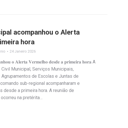
cipal acompanhou o Alerta
imeira hora
ónio
24 Janeiro 2026
𝐩𝐚𝐧𝐡𝐨𝐮 𝐨 𝐀𝐥𝐞𝐫𝐭𝐚 𝐕𝐞𝐫𝐦𝐞𝐥𝐡𝐨 𝐝𝐞𝐬𝐝𝐞 𝐚 𝐩𝐫𝐢𝐦𝐞𝐢𝐫𝐚 𝐡𝐨𝐫𝐚 A
ivil Municipal, Serviços Municipais,
, Agrupamentos de Escolas e Juntas de
o comando sub-regional acompanharam e
s desde a primeira hora. A reunião de
ocorreu na pretérita…