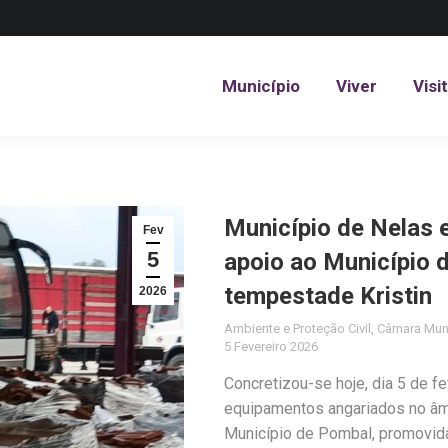
Município
Viver
Visi
Município
Viver
Visi
Município de Nelas 
Fev
5
apoio ao Município 
tempestade Kristin
2026
Ambiente e Proteção Civil
,
Câmara Muni
5 Fevereiro 2026
Concretizou-se hoje, dia 5 de f
equipamentos angariados no âmb
Município de Pombal, promovida 