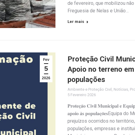
de fevereiro, que mobilizou nã
Freguesia de Nelas e União…
Ler mais
Proteção Civil Munic
Fev
5
Apoio no terreno em
populações
2026
Ambiente e Proteção Civil
,
Notícias
,
Pro
5 Fevereiro 2026
𝐏𝐫𝐨𝐭𝐞𝐜̧𝐚̃𝐨 𝐂𝐢𝐯𝐢𝐥 𝐌𝐮𝐧𝐢𝐜𝐢𝐩𝐚𝐥 𝐞 𝐄𝐪𝐮
𝐚𝐩𝐨𝐢𝐨 𝐚̀𝐬 𝐩𝐨𝐩𝐮𝐥𝐚𝐜̧𝐨̃𝐞
prejuízos ocorridos no territóri
populações, empresas e institui