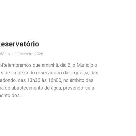
Reservatório
olónio
1 Fevereiro 2026
𝐫𝐯𝐚𝐭𝐨́𝐫𝐢𝐨Relembramos que amanhã, dia 2, o Município
os de limpeza do reservatório da Urgeiriça, das
Redondo, das 13h30 às 16h00, no âmbito das
a de abastecimento de água, prevendo-se a
mento dos…