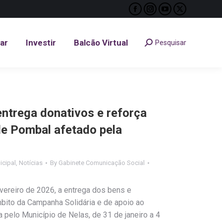
Facebook
Instagram
YouTube
X
tar
Investir
Balcão Virtual
Pesquisar
Search:
page
page
page
page
opens
opens
opens
opens
tar
Investir
Balcão Virtual
Pesquisar
Search:
in
in
in
in
new
new
new
new
window
window
window
window
entrega donativos e reforça
de Pombal afetado pela
cipal
,
Notícias
By
Gabinete Comunicação Social
evereiro de 2026, a entrega dos bens e
ito da Campanha Solidária e de apoio ao
pelo Município de Nelas, de 31 de janeiro a 4