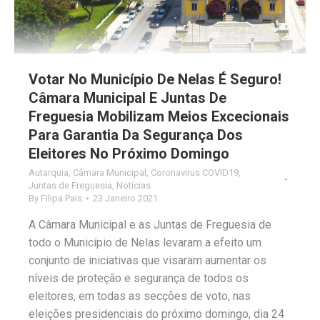
Votar No Município De Nelas É Seguro!
Câmara Municipal E Juntas De
Freguesia Mobilizam Meios Excecionais
Para Garantia Da Segurança Dos
Eleitores No Próximo Domingo
Autarquia
,
Câmara Municipal
,
Coronavirus COVID19
,
Juntas de Freguesia
,
Notícias
By
Filipa Pais
23 Janeiro 2021
A Câmara Municipal e as Juntas de Freguesia de
todo o Município de Nelas levaram a efeito um
conjunto de iniciativas que visaram aumentar os
níveis de proteção e segurança de todos os
eleitores, em todas as secções de voto, nas
eleições presidenciais do próximo domingo, dia 24