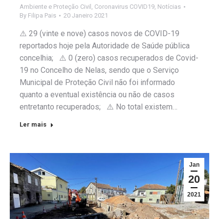
Ambiente e Proteção Civil
,
Coronavirus COVID19
,
Notícias
By
Filipa Pais
20 Janeiro 2021
⚠️ 29 (vinte e nove) casos novos de COVID-19
reportados hoje pela Autoridade de Saúde pública
concelhia; ⚠️ 0 (zero) casos recuperados de Covid-
19 no Concelho de Nelas, sendo que o Serviço
Municipal de Proteção Civil não foi informado
quanto a eventual existência ou não de casos
entretanto recuperados; ⚠️ No total existem…
Ler mais
Jan
20
2021