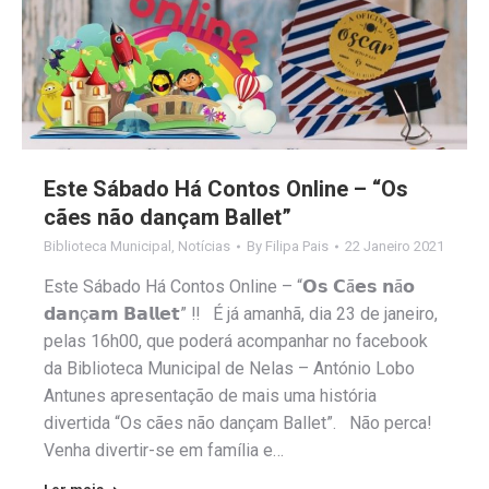
Este Sábado Há Contos Online – “Os
cães não dançam Ballet”
Biblioteca Municipal
,
Notícias
By
Filipa Pais
22 Janeiro 2021
Este Sábado Há Contos Online – “𝗢𝘀 𝗖ã𝗲𝘀 𝗻ã𝗼
𝗱𝗮𝗻ç𝗮𝗺 𝗕𝗮𝗹𝗹𝗲𝘁” ‼ É já amanhã, dia 23 de janeiro,
pelas 16h00, que poderá acompanhar no facebook
da Biblioteca Municipal de Nelas – António Lobo
Antunes apresentação de mais uma história
divertida “Os cães não dançam Ballet”. Não perca!
Venha divertir-se em família e…