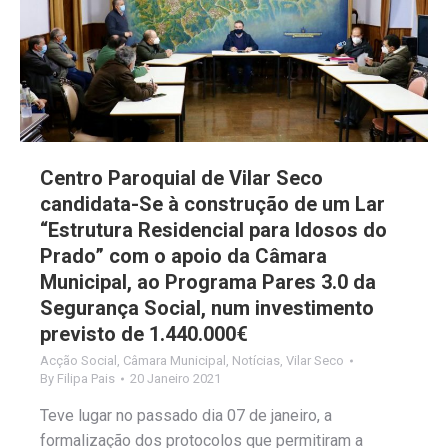
Centro Paroquial de Vilar Seco
candidata-Se à construção de um Lar
“Estrutura Residencial para Idosos do
Prado” com o apoio da Câmara
Municipal, ao Programa Pares 3.0 da
Segurança Social, num investimento
previsto de 1.440.000€
Acção Social
,
Câmara Municipal
,
Notícias
,
Vilar Seco
By
Filipa Pais
20 Janeiro 2021
Teve lugar no passado dia 07 de janeiro, a
formalização dos protocolos que permitiram a