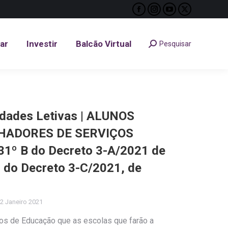
Facebook
Instagram
YouTube
X
tar
Investir
Balcão Virtual
Pesquisar
Search:
page
page
page
page
opens
opens
opens
opens
tar
Investir
Balcão Virtual
Pesquisar
Search:
in
in
in
in
new
new
new
new
window
window
window
window
idades Letivas | ALUNOS
HADORES DE SERVIÇOS
31º B do Decreto 3-A/2021 de
 do Decreto 3-C/2021, de
2 Janeiro 2021
os de Educação que as escolas que farão a