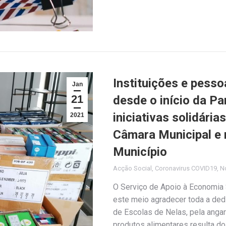
Instituições e pesso
Jan
21
desde o início da P
iniciativas solidári
2021
Câmara Municipal e 
Município
Acção Social
,
Coronavirus COVID19
,
No
O Serviço de Apoio à Economia 
este meio agradecer toda a de
de Escolas de Nelas, pela angar
produtos alimentares resulta d