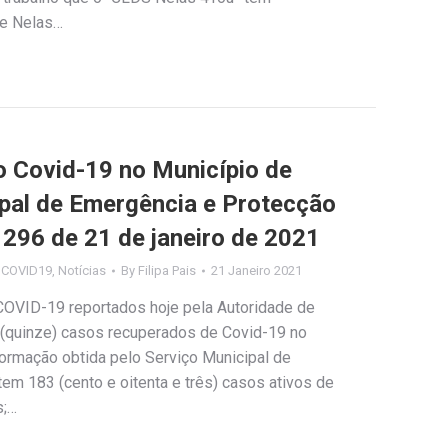
de Nelas…
Covid-19 no Município de
ipal de Emergência e Protecção
º 296 de 21 de janeiro de 2021
s COVID19
,
Notícias
By
Filipa Pais
21 Janeiro 2021
COVID-19 reportados hoje pela Autoridade de
 (quinze) casos recuperados de Covid-19 no
ormação obtida pelo Serviço Municipal de
tem 183 (cento e oitenta e três) casos ativos de
s;…