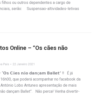
filhos ou outros dependentes a cargo de
nciais, serão: Suspensao-altividades-letivas
os Online – “Os cães não
ipa Pais
22 Janeiro 2021
 𝗖ã𝗲𝘀 𝗻ã𝗼 𝗱𝗮𝗻ç𝗮𝗺 𝗕𝗮𝗹𝗹𝗲𝘁” ‼ É já
as 16h00, que poderá acompanhar no facebook da
– António Lobo Antunes apresentação de mais
 não dançam Ballet”. Não perca! Venha divertir-