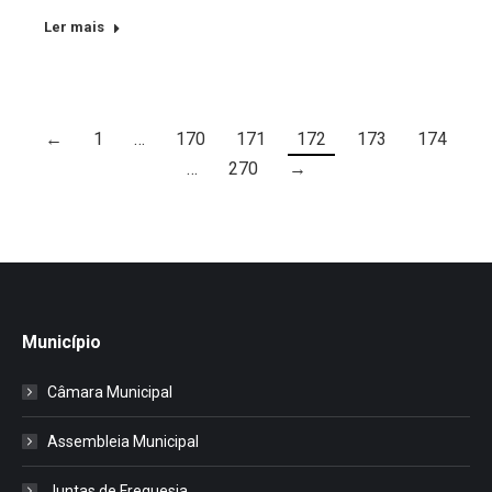
Ler mais
←
1
…
170
171
172
173
174
…
270
→
Município
Câmara Municipal
Assembleia Municipal
Juntas de Freguesia