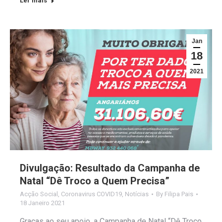
Ler mais
Jan
18
2021
Divulgação: Resultado da Campanha de
Natal “Dê Troco a Quem Precisa”
Acção Social
,
Coronavirus COVID19
,
Notícias
By
Filipa Pais
18 Janeiro 2021
Graças ao seu apoio, a Campanha de Natal “Dê Troco