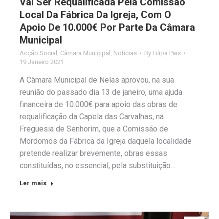
Vai Ser Requalificada Pela Comissão
Local Da Fábrica Da Igreja, Com O
Apoio De 10.000€ Por Parte Da Câmara
Municipal
Acção Social
,
Câmara Municipal
,
Notícias
By
Filipa Pais
19 Janeiro 2021
A Câmara Municipal de Nelas aprovou, na sua
reunião do passado dia 13 de janeiro, uma ajuda
financeira de 10.000€ para apoio das obras de
requalificação da Capela das Carvalhas, na
Freguesia de Senhorim, que a Comissão de
Mordomos da Fábrica da Igreja daquela localidade
pretende realizar brevemente, obras essas
constituídas, no essencial, pela substituição…
Ler mais