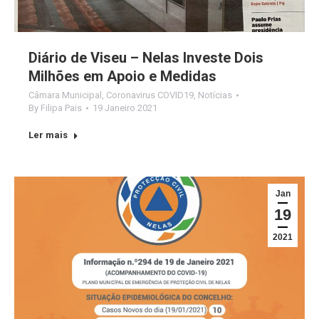
Diário de Viseu – Nelas Investe Dois
Milhões em Apoio e Medidas
Câmara Municipal
,
Coronavirus COVID19
,
Notícias
By
Filipa Pais
19 Janeiro 2021
Ler mais
Jan
19
2021