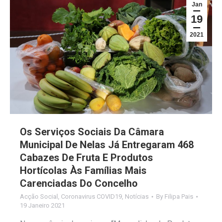
Jan
19
2021
Os Serviços Sociais Da Câmara
Municipal De Nelas Já Entregaram 468
Cabazes De Fruta E Produtos
Hortícolas Às Famílias Mais
Carenciadas Do Concelho
Acção Social
,
Coronavirus COVID19
,
Notícias
By
Filipa Pais
19 Janeiro 2021