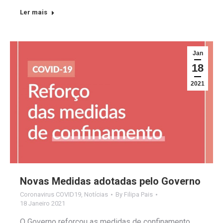
Ler mais
Jan
18
2021
Novas Medidas adotadas pelo Governo
Coronavirus COVID19
,
Notícias
By
Filipa Pais
18 Janeiro 2021
O Governo reforçou as medidas de confinamento.