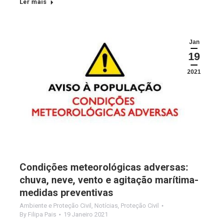
Ler mais
Jan
19
2021
Condições meteorológicas adversas:
chuva, neve, vento e agitação marítima-
medidas preventivas
Ambiente e Proteção Civil
,
Notícias
,
Proteção Civil
By
Filipa Pais
19 Janeiro 2021