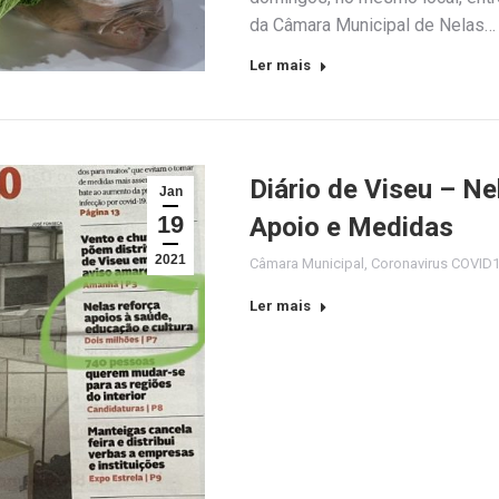
da Câmara Municipal de Nelas…
Ler mais
Diário de Viseu – N
Jan
19
Apoio e Medidas
2021
Câmara Municipal
,
Coronavirus COVID
Ler mais