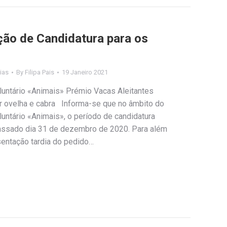
ção de Candidatura para os
ias
By
Filipa Pais
19 Janeiro 2021
untário «Animais» Prémio Vacas Aleitantes
r ovelha e cabra Informa-se que no âmbito do
ntário «Animais», o período de candidatura
assado dia 31 de dezembro de 2020. Para além
sentação tardia do pedido…