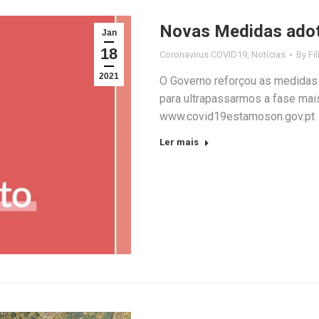
Novas Medidas adot
Jan
18
Coronavirus COVID19
,
Notícias
By
Fi
2021
O Governo reforçou as medidas 
para ultrapassarmos a fase mai
www.covid19estamoson.gov.pt
Ler mais