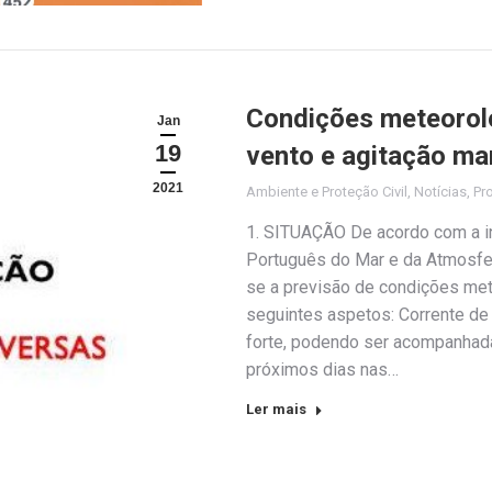
Condições meteoroló
Jan
19
vento e agitação ma
2021
Ambiente e Proteção Civil
,
Notícias
,
Pro
1. SITUAÇÃO De acordo com a in
Português do Mar e da Atmosfer
se a previsão de condições met
seguintes aspetos: Corrente de
forte, podendo ser acompanhada
próximos dias nas…
Ler mais