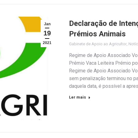
Declaração de Inten
Jan
19
Prémios Animais
2021
Gabinete de Apoio ao Agricultor
,
Notíc
Regime de Apoio Associado Vol
Prémio Vaca Leiteira Prémio po
Regime de Apoio Associado Volu
sem penalização terminou no p
daquela data, é possível a apre
Ler mais