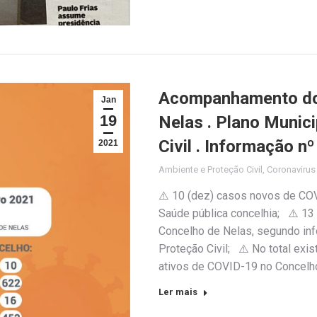
Acompanhamento do 
Jan
19
Nelas . Plano Munic
Civil . Informação n
2021
Ambiente e Proteção Civil
,
Coronaviru
⚠️ 10 (dez) casos novos de COV
Saúde pública concelhia; ⚠️ 13
Concelho de Nelas, segundo inf
Proteção Civil; ⚠️ No total exi
ativos de COVID-19 no Concelh
Ler mais