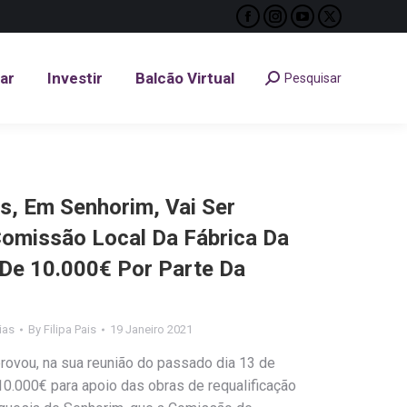
Facebook
Instagram
YouTube
X
tar
Investir
Balcão Virtual
Pesquisar
Search:
page
page
page
page
opens
opens
opens
opens
tar
Investir
Balcão Virtual
Pesquisar
Search:
in
in
in
in
new
new
new
new
window
window
window
window
s, Em Senhorim, Vai Ser
Comissão Local Da Fábrica Da
 De 10.000€ Por Parte Da
ias
By
Filipa Pais
19 Janeiro 2021
rovou, na sua reunião do passado dia 13 de
 10.000€ para apoio das obras de requalificação