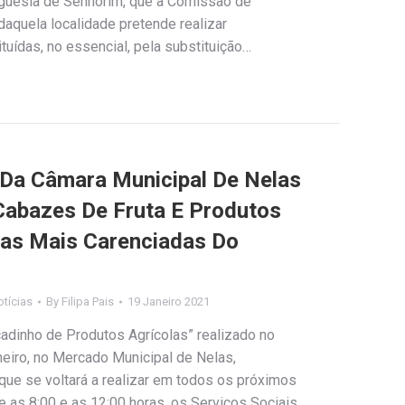
eguesia de Senhorim, que a Comissão de
aquela localidade pretende realizar
uídas, no essencial, pela substituição…
 Da Câmara Municipal De Nelas
Cabazes De Fruta E Produtos
ias Mais Carenciadas Do
tícias
By
Filipa Pais
19 Janeiro 2021
dinho de Produtos Agrícolas” realizado no
eiro, no Mercado Municipal de Nelas,
que se voltará a realizar em todos os próximos
 as 8:00 e as 12:00 horas, os Serviços Sociais