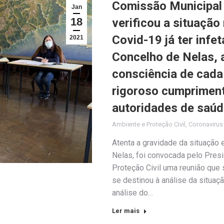
Comissão Municipal 
Jan
18
verificou a situação
Covid-19 já ter inf
2021
Concelho de Nelas, 
consciência de cada
rigoroso cumpriment
autoridades de saú
Ambiente e Proteção Civil
,
Coronaviru
Atenta a gravidade da situação
Nelas, foi convocada pelo Pre
Proteção Civil uma reunião que s
se destinou à análise da situa
análise do…
Ler mais