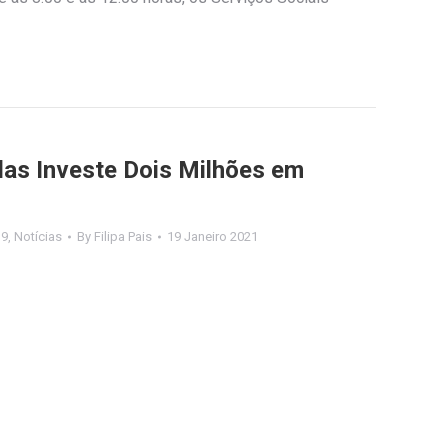
elas Investe Dois Milhões em
19
,
Notícias
By
Filipa Pais
19 Janeiro 2021