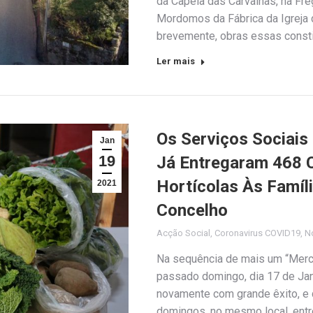
da Capela das Carvalhas, na Fr
Mordomos da Fábrica da Igreja d
brevemente, obras essas constit
Ler mais
Os Serviços Sociais
Jan
19
Já Entregaram 468 
Hortícolas Às Famíl
2021
Concelho
Acção Social
,
Coronavirus COVID19
,
No
Na sequência de mais um “Merca
passado domingo, dia 17 de Jan
novamente com grande êxito, e 
domingos, no mesmo local, entre