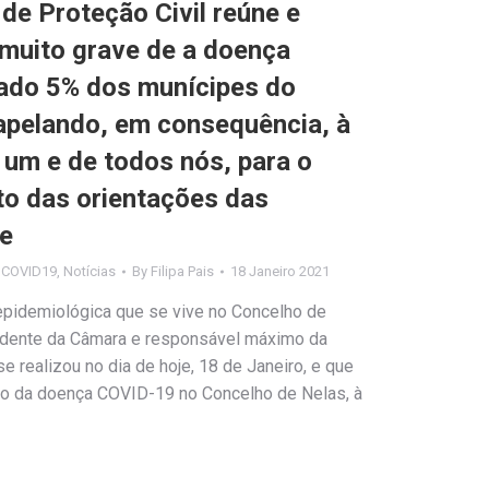
de Proteção Civil reúne e
 muito grave de a doença
etado 5% dos munícipes do
apelando, em consequência, à
 um e de todos nós, para o
o das orientações das
de
s COVID19
,
Notícias
By
Filipa Pais
18 Janeiro 2021
 epidemiológica que se vive no Concelho de
sidente da Câmara e responsável máximo da
e realizou no dia de hoje, 18 de Janeiro, e que
ção da doença COVID-19 no Concelho de Nelas, à