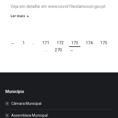
Veja em detalhe em www.covid19estamoson.gov.pt
Ler mais
←
1
…
171
172
173
174
175
…
270
→
Município
Câmara Municipal
Assembleia Municipal