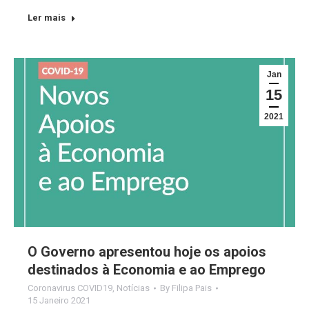
Ler mais
Jan
15
2021
O Governo apresentou hoje os apoios
destinados à Economia e ao Emprego
Coronavirus COVID19
,
Notícias
By
Filipa Pais
15 Janeiro 2021