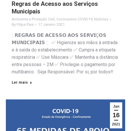
Regras de Acesso aos Serviços
Municipais
Ambiente e Proteção Civil
,
Coronavirus COVID19
,
Notícias
By
Filipa Pais
17 Janeiro 2021
:: 𝗥𝗘𝗚𝗥𝗔𝗦 𝗗𝗘 𝗔𝗖𝗘𝗦𝗦𝗢 𝗔𝗢𝗦 𝗦𝗘𝗥𝗩𝗜Ç𝗢𝗦
𝗠𝗨𝗡𝗜𝗖𝗜𝗣𝗔𝗜𝗦 :: ✅ Higienize aos mãos à entrada
e à saída do estabelecimento ✅ Cumpra a etiqueta
respiratória ✅ Use Máscara ✅ Mantenha a distância
entre pessoas – 2M ✅ Privilegie o pagamento por
multibanco Seja Responsável. Por si, por todos‼️
Ler mais
Jan
16
2021