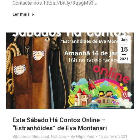
Contacte-nos: https://bit.ly/3qsgMs3…
Ler mais
Jan
15
2021
Este Sábado Há Contos Online –
“Estranhóides” de Eva Montanari
Biblioteca Municipal
,
Notícias
By
Filipa Pais
15 Janeiro 2021