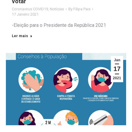
votar
Coronavirus COVID19
,
Notícias
By
Filipa Pais
17 Janeiro 2021
-Eleição para o Presidente da República 2021
Ler mais
Jan
17
2021