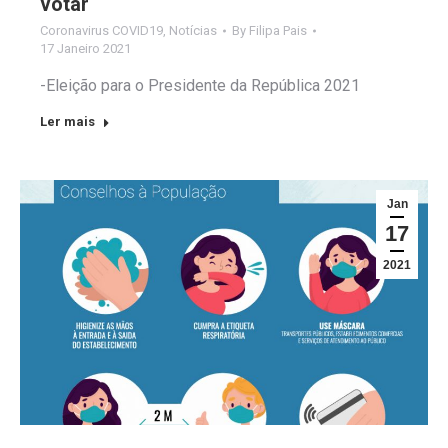
votar
Coronavirus COVID19
,
Notícias
By
Filipa Pais
17 Janeiro 2021
-Eleição para o Presidente da República 2021
Ler mais
Jan
17
2021