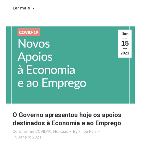
Ler mais
Jan
15
2021
O Governo apresentou hoje os apoios
destinados à Economia e ao Emprego
Coronavirus COVID19
,
Notícias
By
Filipa Pais
15 Janeiro 2021