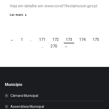
Veja em detalhe em www.covid19estamoson.gov.pt
Ler mais
←
1
…
171
172
173
174
175
…
270
→
Município
Câmara Municipal
Assembleia Municipal