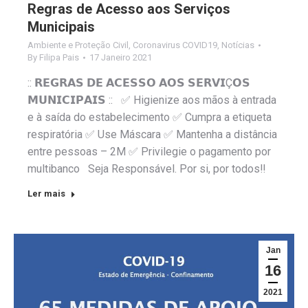
Regras de Acesso aos Serviços
Municipais
Ambiente e Proteção Civil
,
Coronavirus COVID19
,
Notícias
By
Filipa Pais
17 Janeiro 2021
:: 𝗥𝗘𝗚𝗥𝗔𝗦 𝗗𝗘 𝗔𝗖𝗘𝗦𝗦𝗢 𝗔𝗢𝗦 𝗦𝗘𝗥𝗩𝗜Ç𝗢𝗦
𝗠𝗨𝗡𝗜𝗖𝗜𝗣𝗔𝗜𝗦 :: ✅ Higienize aos mãos à entrada
e à saída do estabelecimento ✅ Cumpra a etiqueta
respiratória ✅ Use Máscara ✅ Mantenha a distância
entre pessoas – 2M ✅ Privilegie o pagamento por
multibanco Seja Responsável. Por si, por todos‼️
Ler mais
Jan
16
2021