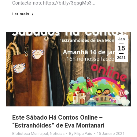
Contacte-nos: https://bit.ly/3qsgMs3…
Ler mais
Jan
15
2021
Este Sábado Há Contos Online –
“Estranhóides” de Eva Montanari
Biblioteca Municipal
,
Notícias
By
Filipa Pais
15 Janeiro 2021