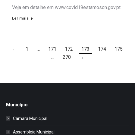
Veja em detalhe em www.covid19estamoson.gov.pt
Ler mais
←
1
…
171
172
173
174
175
…
270
→
Município
Câmara Municipal
Assembleia Municipal