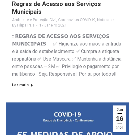
Regras de Acesso aos Serviços
Municipais
Ambiente e Proteção Civil
,
Coronavirus COVID19
,
Notícias
By
Filipa Pais
17 Janeiro 2021
:: 𝗥𝗘𝗚𝗥𝗔𝗦 𝗗𝗘 𝗔𝗖𝗘𝗦𝗦𝗢 𝗔𝗢𝗦 𝗦𝗘𝗥𝗩𝗜Ç𝗢𝗦
𝗠𝗨𝗡𝗜𝗖𝗜𝗣𝗔𝗜𝗦 :: ✅ Higienize aos mãos à entrada
e à saída do estabelecimento ✅ Cumpra a etiqueta
respiratória ✅ Use Máscara ✅ Mantenha a distância
entre pessoas – 2M ✅ Privilegie o pagamento por
multibanco Seja Responsável. Por si, por todos‼️
Ler mais
Jan
16
2021