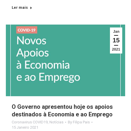
Ler mais
Jan
15
2021
O Governo apresentou hoje os apoios
destinados à Economia e ao Emprego
Coronavirus COVID19
,
Notícias
By
Filipa Pais
15 Janeiro 2021