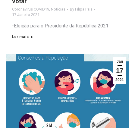
votar
Coronavirus COVID19
,
Notícias
By
Filipa Pais
17 Janeiro 2021
-Eleição para o Presidente da República 2021
Ler mais
Jan
17
2021