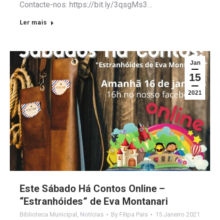
Contacte-nos: https://bit.ly/3qsgMs3…
Ler mais
Jan
15
2021
Este Sábado Há Contos Online –
“Estranhóides” de Eva Montanari
Biblioteca Municipal
,
Notícias
By
Filipa Pais
15 Janeiro 2021