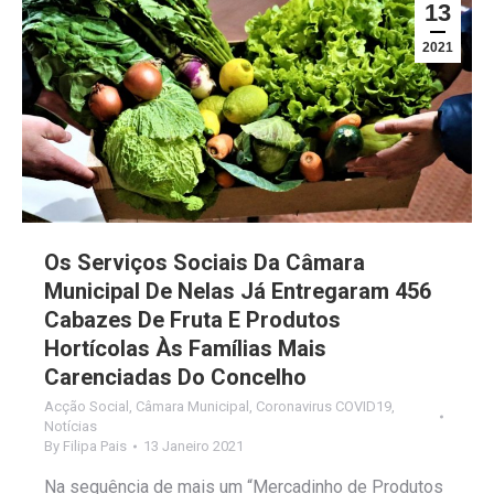
13
2021
Os Serviços Sociais Da Câmara
Municipal De Nelas Já Entregaram 456
Cabazes De Fruta E Produtos
Hortícolas Às Famílias Mais
Carenciadas Do Concelho
Acção Social
,
Câmara Municipal
,
Coronavirus COVID19
,
Notícias
By
Filipa Pais
13 Janeiro 2021
Na sequência de mais um “Mercadinho de Produtos