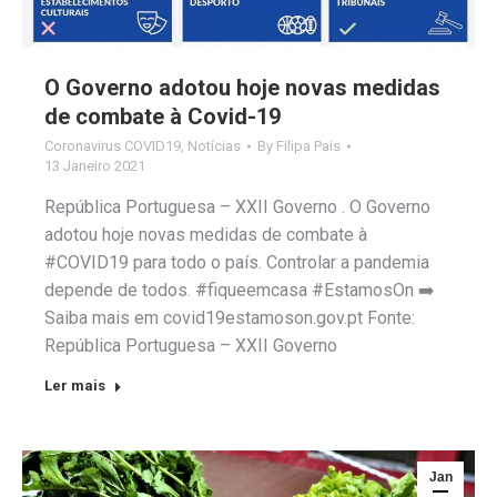
O Governo adotou hoje novas medidas
de combate à Covid-19
Coronavirus COVID19
,
Notícias
By
Filipa Pais
13 Janeiro 2021
República Portuguesa – XXII Governo . O Governo
adotou hoje novas medidas de combate à
#COVID19 para todo o país. Controlar a pandemia
depende de todos. #fiqueemcasa #EstamosOn ➡️
Saiba mais em covid19estamoson.gov.pt Fonte:
República Portuguesa – XXII Governo
Ler mais
Jan