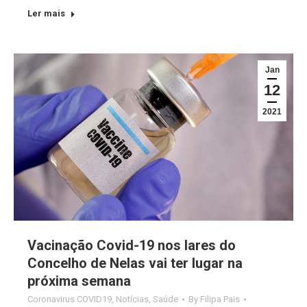
Ler mais
Jan
12
2021
Vacinação Covid-19 nos lares do
Concelho de Nelas vai ter lugar na
próxima semana
Coronavirus COVID19
,
Notícias
,
Saúde
By
Filipa Pais