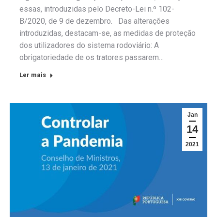
essas, introduzidas pelo Decreto-Lei n.º 102-
B/2020, de 9 de dezembro. Das alterações
introduzidas, destacam-se, as medidas de proteção
dos utilizadores do sistema rodoviário: A
obrigatoriedade de os tratores passarem…
Ler mais
Jan
14
2021