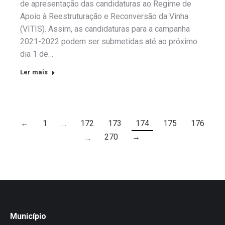
de apresentação das candidaturas ao Regime de
Apoio à Reestruturação e Reconversão da Vinha
(VITIS). Assim, as candidaturas para a campanha
2021-2022 podem ser submetidas até ao próximo
dia 1 de…
Ler mais
←
1
…
172
173
174
175
176
…
270
→
Município