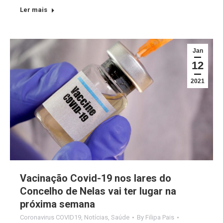
Ler mais
Jan
12
2021
Vacinação Covid-19 nos lares do
Concelho de Nelas vai ter lugar na
próxima semana
Coronavirus COVID19
,
Notícias
,
Saúde
By
Filipa Pais