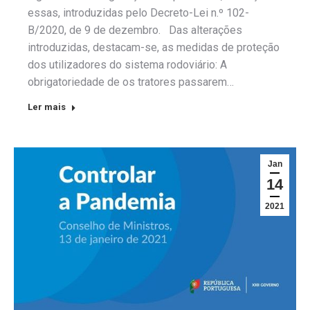
essas, introduzidas pelo Decreto-Lei n.º 102-
B/2020, de 9 de dezembro. Das alterações
introduzidas, destacam-se, as medidas de proteção
dos utilizadores do sistema rodoviário: A
obrigatoriedade de os tratores passarem…
Ler mais
Jan
14
2021