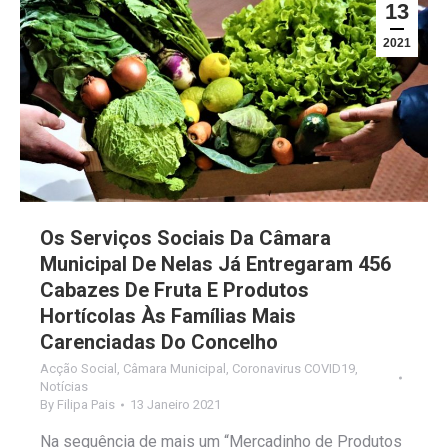
13
2021
Os Serviços Sociais Da Câmara
Municipal De Nelas Já Entregaram 456
Cabazes De Fruta E Produtos
Hortícolas Às Famílias Mais
Carenciadas Do Concelho
Acção Social
,
Câmara Municipal
,
Coronavirus COVID19
,
Notícias
By
Filipa Pais
13 Janeiro 2021
Na sequência de mais um “Mercadinho de Produtos