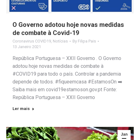
O Governo adotou hoje novas medidas
de combate à Covid-19
Coronavirus COVID19
,
Notícias
By
Filipa Pais
13 Janeiro 2021
República Portuguesa – XXII Governo . O Governo
adotou hoje novas medidas de combate à
#COVID19 para todo o país. Controlar a pandemia
depende de todos. #fiqueemcasa #EstamosOn ➡️
Saiba mais em covid19estamoson.gov.pt Fonte:
República Portuguesa – XXII Governo
Ler mais
Jan