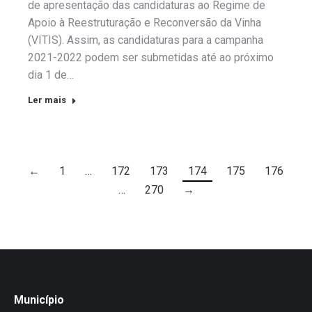
de apresentação das candidaturas ao Regime de
Apoio à Reestruturação e Reconversão da Vinha
(VITIS). Assim, as candidaturas para a campanha
2021-2022 podem ser submetidas até ao próximo
dia 1 de…
Ler mais
←
1
…
172
173
174
175
176
…
270
→
Município