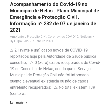
Acompanhamento do Covid-19 no
Município de Nelas . Plano Municipal de
Emergência e Protecção Civil .
Informação nº 282 de 07 de janeiro de
2021
Ambiente e Proteção Civil
,
Coronavirus COVID19
,
Notícias
By
Filipa Pais
7 Janeiro 2021
⚠️ 21 (vinte e um) casos novos de COVID-19
reportados hoje pela Autoridade de Saúde pública
concelhia; ⚠️ 0 (zero) casos recuperados de Covid-
19 no Concelho de Nelas, sendo que o Serviço
Municipal de Proteção Civil não foi informado
quanto a eventual existência ou não de casos
entretanto recuperados; ⚠️ No total existem 139
(cento e…
Ler mais