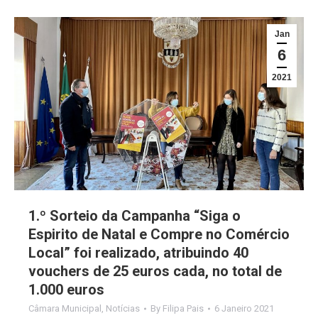
Jan
6
2021
1.º Sorteio da Campanha “Siga o
Espirito de Natal e Compre no Comércio
Local” foi realizado, atribuindo 40
vouchers de 25 euros cada, no total de
1.000 euros
Câmara Municipal
,
Notícias
By
Filipa Pais
6 Janeiro 2021