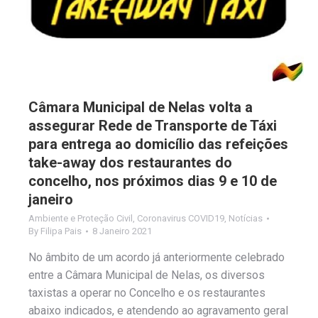
Câmara Municipal de Nelas volta a
assegurar Rede de Transporte de Táxi
para entrega ao domicílio das refeições
take-away dos restaurantes do
concelho, nos próximos dias 9 e 10 de
janeiro
Ambiente e Proteção Civil
,
Coronavirus COVID19
,
Notícias
By
Filipa Pais
8 Janeiro 2021
No âmbito de um acordo já anteriormente celebrado
entre a Câmara Municipal de Nelas, os diversos
taxistas a operar no Concelho e os restaurantes
abaixo indicados, e atendendo ao agravamento geral