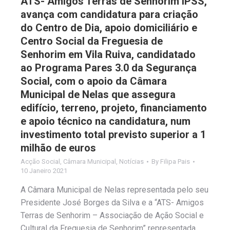
ATS- Amigos Terras de Senhorim IPSS,
avança com candidatura para criação
do Centro de Dia, apoio domiciliário e
Centro Social da Freguesia de
Senhorim em Vila Ruiva, candidatado
ao Programa Pares 3.0 da Segurança
Social, com o apoio da Câmara
Municipal de Nelas que assegura
edifício, terreno, projeto, financiamento
e apoio técnico na candidatura, num
investimento total previsto superior a 1
milhão de euros
Acção Social
,
Câmara Municipal
,
Notícias
By
Filipa Pais
10 Janeiro 2021
A Câmara Municipal de Nelas representada pelo seu
Presidente José Borges da Silva e a “ATS- Amigos
Terras de Senhorim – Associação de Ação Social e
Cultural da Freguesia de Senhorim” representada