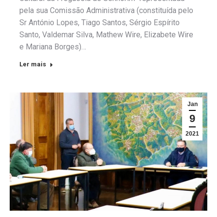
pela sua Comissão Administrativa (constituída pelo
Sr António Lopes, Tiago Santos, Sérgio Espírito
Santo, Valdemar Silva, Mathew Wire, Elizabete Wire
e Mariana Borges)…
Ler mais
Jan
9
2021