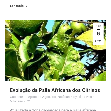
Ler mais
Jan
6
2021
Evolução da Psila Africana dos Citrinos
Gabinete de Apoio ao Agricultor
,
Notícias
By
Filipa Pais
6 Janeiro 2021
Atualizada a zona demarcada para a psila africana