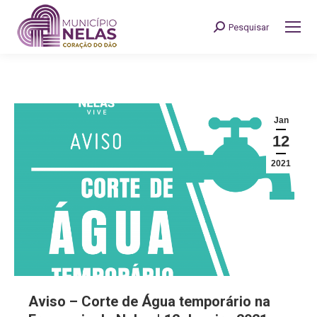
Pesquisar
Search:
Jan
12
2021
Aviso – Corte de Água temporário na