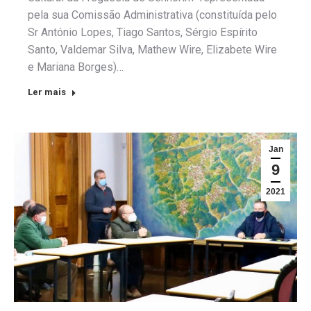
pela sua Comissão Administrativa (constituída pelo
Sr António Lopes, Tiago Santos, Sérgio Espírito
Santo, Valdemar Silva, Mathew Wire, Elizabete Wire
e Mariana Borges)…
Ler mais
Jan
9
2021