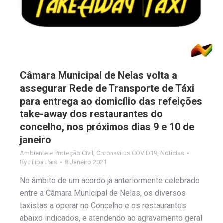
Câmara Municipal de Nelas volta a
assegurar Rede de Transporte de Táxi
para entrega ao domicílio das refeições
take-away dos restaurantes do
concelho, nos próximos dias 9 e 10 de
janeiro
Ambiente e Proteção Civil
,
Coronavirus COVID19
,
Notícias
By
Filipa Pais
8 Janeiro 2021
No âmbito de um acordo já anteriormente celebrado
entre a Câmara Municipal de Nelas, os diversos
taxistas a operar no Concelho e os restaurantes
abaixo indicados, e atendendo ao agravamento geral