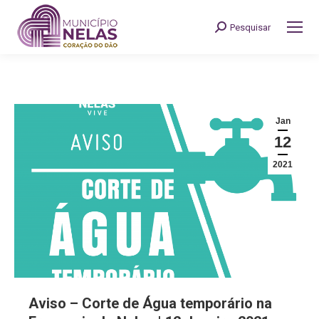
Pesquisar
Search:
Jan
12
2021
Aviso – Corte de Água temporário na