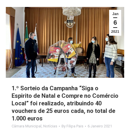
Jan
6
2021
1.º Sorteio da Campanha “Siga o
Espirito de Natal e Compre no Comércio
Local” foi realizado, atribuindo 40
vouchers de 25 euros cada, no total de
1.000 euros
Câmara Municipal
,
Notícias
By
Filipa Pais
6 Janeiro 2021