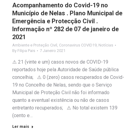
Acompanhamento do Covid-19 no
Município de Nelas . Plano Municipal de
Emergência e Protecção Civil .
Informação nº 282 de 07 de janeiro de
2021
Ambiente e Proteção Civil
,
Coronavirus COVID19
,
Notícias
By
Filipa Pais
7 Janeiro 2021
⚠️ 21 (vinte e um) casos novos de COVID-19
reportados hoje pela Autoridade de Saúde pública
concelhia; ⚠️ 0 (zero) casos recuperados de Covid-
19 no Concelho de Nelas, sendo que o Serviço
Municipal de Proteção Civil não foi informado
quanto a eventual existência ou não de casos
entretanto recuperados; ⚠️ No total existem 139
(cento e…
Ler mais