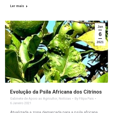
Ler mais
Jan
6
2021
Evolução da Psila Africana dos Citrinos
Gabinete de Apoio ao Agricultor
,
Notícias
By
Filipa Pais
6 Janeiro 2021
Atualizada a zona demarcada para a psila africana