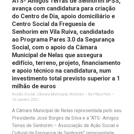
ATS- Amigos Terras de Senhorim IPSS,
avança com candidatura para criação
do Centro de Dia, apoio domiciliário e
Centro Social da Freguesia de
Senhorim em Vila Ruiva, candidatado
ao Programa Pares 3.0 da Segurança
Social, com o apoio da Câmara
Municipal de Nelas que assegura
edifício, terreno, projeto, financiamento
e apoio técnico na candidatura, num
investimento total previsto superior a 1
milhão de euros
Acção Social
,
Câmara Municipal
,
Notícias
By
Filipa Pais
10 Janeiro 2021
A Câmara Municipal de Nelas representada pelo seu
Presidente José Borges da Silva e a “ATS- Amigos
Terras de Senhorim – Associação de Ação Social e
Cultural da Freguesia de Senhorim” representada