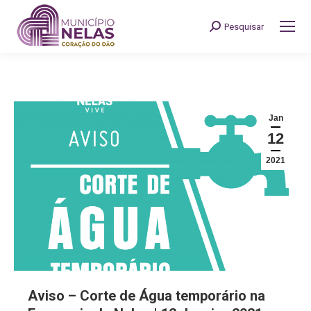
Pesquisar
Search:
Jan
12
2021
Aviso – Corte de Água temporário na