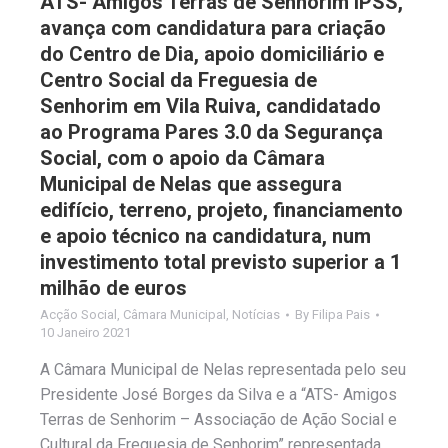
ATS- Amigos Terras de Senhorim IPSS,
avança com candidatura para criação
do Centro de Dia, apoio domiciliário e
Centro Social da Freguesia de
Senhorim em Vila Ruiva, candidatado
ao Programa Pares 3.0 da Segurança
Social, com o apoio da Câmara
Municipal de Nelas que assegura
edifício, terreno, projeto, financiamento
e apoio técnico na candidatura, num
investimento total previsto superior a 1
milhão de euros
Acção Social
,
Câmara Municipal
,
Notícias
By
Filipa Pais
10 Janeiro 2021
A Câmara Municipal de Nelas representada pelo seu
Presidente José Borges da Silva e a “ATS- Amigos
Terras de Senhorim – Associação de Ação Social e
Cultural da Freguesia de Senhorim” representada