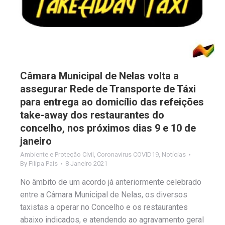
Câmara Municipal de Nelas volta a
assegurar Rede de Transporte de Táxi
para entrega ao domicílio das refeições
take-away dos restaurantes do
concelho, nos próximos dias 9 e 10 de
janeiro
Ambiente e Proteção Civil
,
Coronavirus COVID19
,
Notícias
By
Filipa Pais
8 Janeiro 2021
No âmbito de um acordo já anteriormente celebrado
entre a Câmara Municipal de Nelas, os diversos
taxistas a operar no Concelho e os restaurantes
abaixo indicados, e atendendo ao agravamento geral