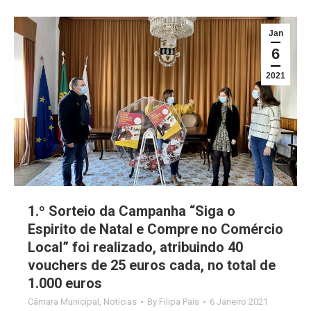
Jan
6
2021
1.º Sorteio da Campanha “Siga o
Espirito de Natal e Compre no Comércio
Local” foi realizado, atribuindo 40
vouchers de 25 euros cada, no total de
1.000 euros
Câmara Municipal
,
Notícias
By
Filipa Pais
6 Janeiro 2021