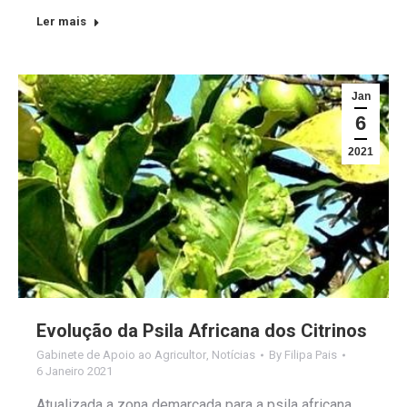
Ler mais
Jan
6
2021
Evolução da Psila Africana dos Citrinos
Gabinete de Apoio ao Agricultor
,
Notícias
By
Filipa Pais
6 Janeiro 2021
Atualizada a zona demarcada para a psila africana