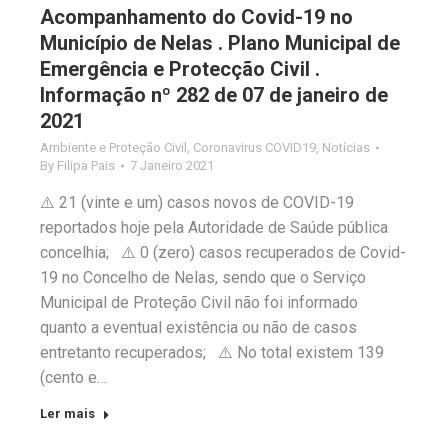
Acompanhamento do Covid-19 no
Município de Nelas . Plano Municipal de
Emergência e Protecção Civil .
Informação nº 282 de 07 de janeiro de
2021
Ambiente e Proteção Civil
,
Coronavirus COVID19
,
Notícias
By
Filipa Pais
7 Janeiro 2021
⚠️ 21 (vinte e um) casos novos de COVID-19
reportados hoje pela Autoridade de Saúde pública
concelhia; ⚠️ 0 (zero) casos recuperados de Covid-
19 no Concelho de Nelas, sendo que o Serviço
Municipal de Proteção Civil não foi informado
quanto a eventual existência ou não de casos
entretanto recuperados; ⚠️ No total existem 139
(cento e…
Ler mais