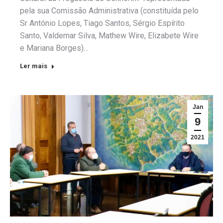
pela sua Comissão Administrativa (constituída pelo
Sr António Lopes, Tiago Santos, Sérgio Espírito
Santo, Valdemar Silva, Mathew Wire, Elizabete Wire
e Mariana Borges)…
Ler mais
Jan
9
2021