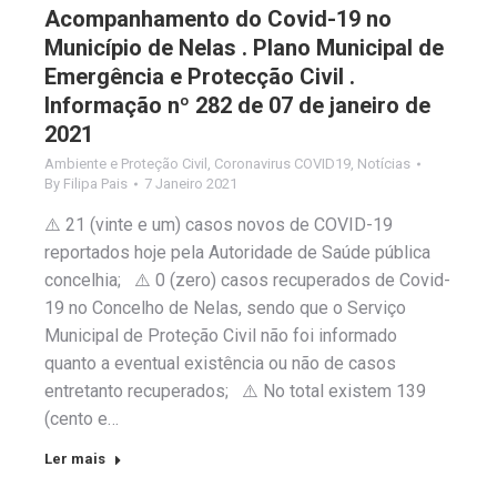
Acompanhamento do Covid-19 no
Município de Nelas . Plano Municipal de
Emergência e Protecção Civil .
Informação nº 282 de 07 de janeiro de
2021
Ambiente e Proteção Civil
,
Coronavirus COVID19
,
Notícias
By
Filipa Pais
7 Janeiro 2021
⚠️ 21 (vinte e um) casos novos de COVID-19
reportados hoje pela Autoridade de Saúde pública
concelhia; ⚠️ 0 (zero) casos recuperados de Covid-
19 no Concelho de Nelas, sendo que o Serviço
Municipal de Proteção Civil não foi informado
quanto a eventual existência ou não de casos
entretanto recuperados; ⚠️ No total existem 139
(cento e…
Ler mais