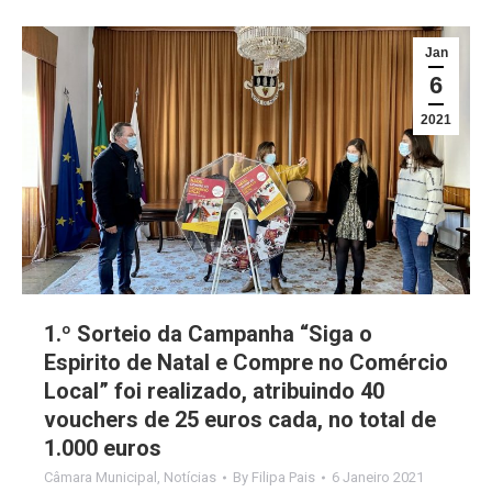
Jan
6
2021
1.º Sorteio da Campanha “Siga o
Espirito de Natal e Compre no Comércio
Local” foi realizado, atribuindo 40
vouchers de 25 euros cada, no total de
1.000 euros
Câmara Municipal
,
Notícias
By
Filipa Pais
6 Janeiro 2021