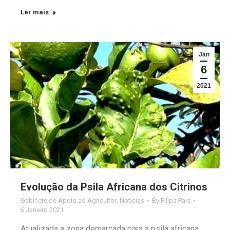
Ler mais
Jan
6
2021
Evolução da Psila Africana dos Citrinos
Gabinete de Apoio ao Agricultor
,
Notícias
By
Filipa Pais
6 Janeiro 2021
Atualizada a zona demarcada para a psila africana