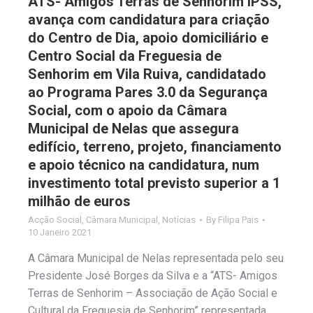
ATS- Amigos Terras de Senhorim IPSS,
avança com candidatura para criação
do Centro de Dia, apoio domiciliário e
Centro Social da Freguesia de
Senhorim em Vila Ruiva, candidatado
ao Programa Pares 3.0 da Segurança
Social, com o apoio da Câmara
Municipal de Nelas que assegura
edifício, terreno, projeto, financiamento
e apoio técnico na candidatura, num
investimento total previsto superior a 1
milhão de euros
Acção Social
,
Câmara Municipal
,
Notícias
By
Filipa Pais
10 Janeiro 2021
A Câmara Municipal de Nelas representada pelo seu
Presidente José Borges da Silva e a “ATS- Amigos
Terras de Senhorim – Associação de Ação Social e
Cultural da Freguesia de Senhorim” representada