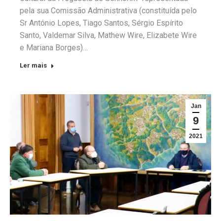
pela sua Comissão Administrativa (constituída pelo
Sr António Lopes, Tiago Santos, Sérgio Espírito
Santo, Valdemar Silva, Mathew Wire, Elizabete Wire
e Mariana Borges)…
Ler mais
Jan
9
2021