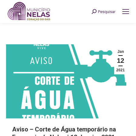
Pesquisar
Search:
Jan
12
2021
Aviso – Corte de Água temporário na