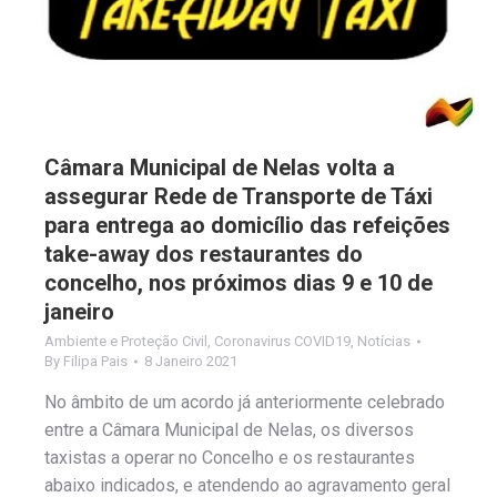
Câmara Municipal de Nelas volta a
assegurar Rede de Transporte de Táxi
para entrega ao domicílio das refeições
take-away dos restaurantes do
concelho, nos próximos dias 9 e 10 de
janeiro
Ambiente e Proteção Civil
,
Coronavirus COVID19
,
Notícias
By
Filipa Pais
8 Janeiro 2021
No âmbito de um acordo já anteriormente celebrado
entre a Câmara Municipal de Nelas, os diversos
taxistas a operar no Concelho e os restaurantes
abaixo indicados, e atendendo ao agravamento geral