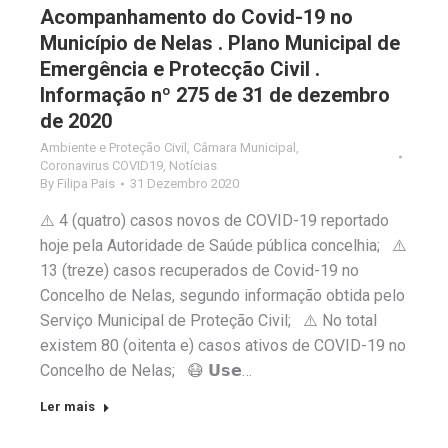
Acompanhamento do Covid-19 no
Município de Nelas . Plano Municipal de
Emergência e Protecção Civil .
Informação nº 275 de 31 de dezembro
de 2020
Ambiente e Proteção Civil
,
Câmara Municipal
,
Coronavirus COVID19
,
Notícias
By
Filipa Pais
31 Dezembro 2020
⚠️ 4 (quatro) casos novos de COVID-19 reportado
hoje pela Autoridade de Saúde pública concelhia; ⚠️
13 (treze) casos recuperados de Covid-19 no
Concelho de Nelas, segundo informação obtida pelo
Serviço Municipal de Proteção Civil; ⚠️ No total
existem 80 (oitenta e) casos ativos de COVID-19 no
Concelho de Nelas; 😷 𝗨𝘀𝗲…
Ler mais