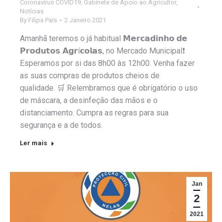
Coronavirus COVID19
,
Gabinete de Apoio ao Agricultor
,
Notícias
By
Filipa Pais
2 Janeiro 2021
Amanhã teremos o já habitual 𝗠𝗲𝗿𝗰𝗮𝗱𝗶𝗻𝗵𝗼 𝗱𝗲
𝗣𝗿𝗼𝗱𝘂𝘁𝗼𝘀 𝗔𝗴𝗿í𝗰𝗼𝗹𝗮𝘀, no Mercado Municipal❗️
Esperamos por si das 8h00 às 12h00. Venha fazer
as suas compras de produtos cheios de
qualidade. 🛒 Relembramos que é obrigatório o uso
de máscara, a desinfeção das mãos e o
distanciamento. Cumpra as regras para sua
segurança e a de todos.
Ler mais
Jan
2
2021