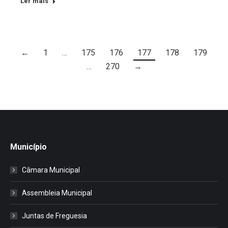
Ler mais
←
1
…
175
176
177
178
179
…
270
→
Município
Câmara Municipal
Assembleia Municipal
Juntas de Freguesia