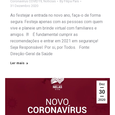
Coronavirus COVID19
,
Notícias
By
Filipa Pais
31 Dezembro 2020
Ao festejar a entrada no novo ano, faça-o de forma
segura. Festeja apenas com as pessoas com quem
vive e planeie um brinde virtual com familiares e
amigos. 🥂 É fundamental cumprir as
recomendações e entrar em 2021 em segurança!
Seja Responsável. Por si, por Todos. Fonte:
Direção-Geral da Saúde
Ler mais
Dez
30
2020