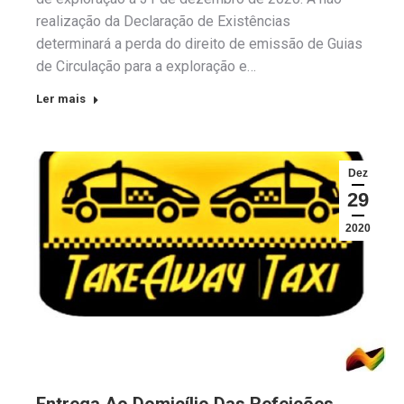
realização da Declaração de Existências
determinará a perda do direito de emissão de Guias
de Circulação para a exploração e…
Ler mais
Dez
29
2020