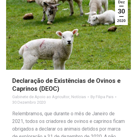
Dez
30
2020
Declaração de Existências de Ovinos e
Caprinos (DEOC)
Gabinete de Apoio ao Agricultor
,
Notícias
By
Filipa Pais
30 Dezembro 2020
Relembramos, que durante o mês de Janeiro de
2021, todos os criadores de ovinos e caprinos ficam
obrigados a declarar os animais detidos por marca
de exploração a 31 de dezembro de 2020. A não