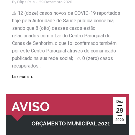
By
Filipa Pais
29 Dezembro 2020
⚠️ 12 (doze) casos novos de COVID-19 reportados
hoje pela Autoridade de Saúde pública concelhia,
sendo que 8 (oito) desses casos estão
relacionados com o Lar do Centro Paroquial de
Canas de Senhorim, o que foi confirmado também
por este Centro Paroquial através de comunicado
publicado na sua rede social; ⚠️ 0 (zero) casos
recuperados…
Ler mais
Dez
29
2020