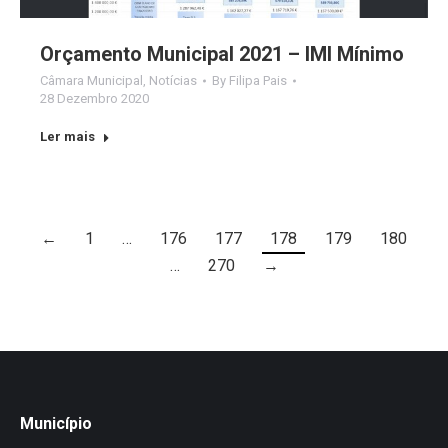
Orçamento Municipal 2021 – IMI Mínimo
Câmara Municipal
,
Notícias
By
Filipa Pais
28 Dezembro 2020
Ler mais
←
1
…
176
177
178
179
180
…
270
→
Município