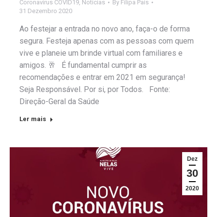
Coronavirus COVID19
,
Notícias
By
Filipa Pais
31 Dezembro 2020
Ao festejar a entrada no novo ano, faça-o de forma
segura. Festeja apenas com as pessoas com quem
vive e planeie um brinde virtual com familiares e
amigos. 🥂 É fundamental cumprir as
recomendações e entrar em 2021 em segurança!
Seja Responsável. Por si, por Todos. Fonte:
Direção-Geral da Saúde
Ler mais
Dez
30
2020