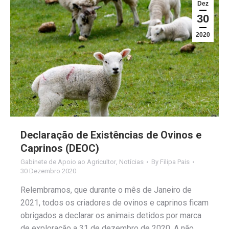
Dez
30
2020
Declaração de Existências de Ovinos e
Caprinos (DEOC)
Gabinete de Apoio ao Agricultor
,
Notícias
By
Filipa Pais
30 Dezembro 2020
Relembramos, que durante o mês de Janeiro de
2021, todos os criadores de ovinos e caprinos ficam
obrigados a declarar os animais detidos por marca
de exploração a 31 de dezembro de 2020. A não