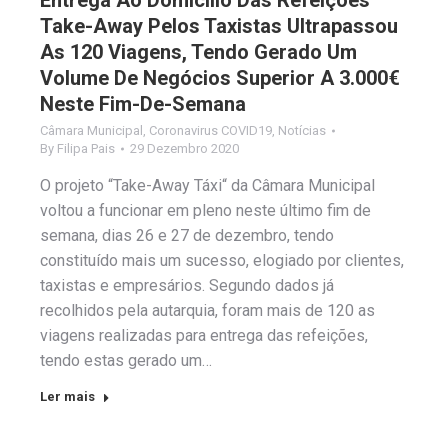
Entrega Ao Domicílio Das Refeições
Take-Away Pelos Taxistas Ultrapassou
As 120 Viagens, Tendo Gerado Um
Volume De Negócios Superior A 3.000€
Neste Fim-De-Semana
Câmara Municipal
,
Coronavirus COVID19
,
Notícias
By
Filipa Pais
29 Dezembro 2020
O projeto “Take-Away Táxi“ da Câmara Municipal
voltou a funcionar em pleno neste último fim de
semana, dias 26 e 27 de dezembro, tendo
constituído mais um sucesso, elogiado por clientes,
taxistas e empresários. Segundo dados já
recolhidos pela autarquia, foram mais de 120 as
viagens realizadas para entrega das refeições,
tendo estas gerado um…
Ler mais