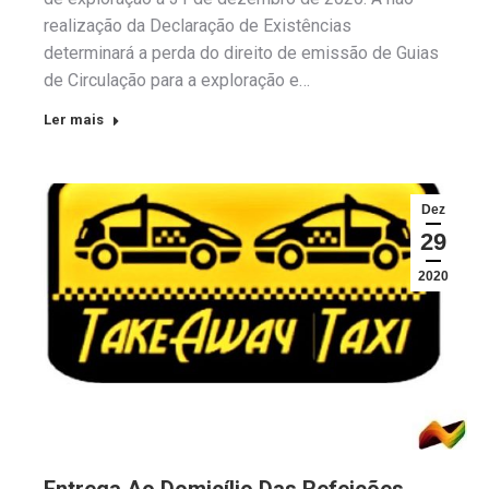
realização da Declaração de Existências
determinará a perda do direito de emissão de Guias
de Circulação para a exploração e…
Ler mais
Dez
29
2020