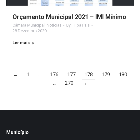
Orçamento Municipal 2021 – IMI Mínimo
Câmara Municipal
,
Notícias
By
Filipa Pais
28 Dezembro 2020
Ler mais
←
1
…
176
177
178
179
180
…
270
→
Município