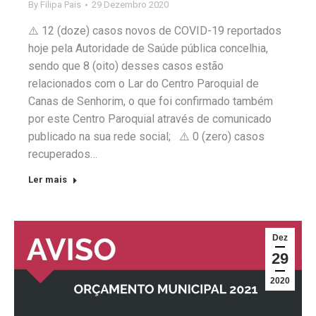
By
Filipa Pais
29 Dezembro 2020
⚠️ 12 (doze) casos novos de COVID-19 reportados
hoje pela Autoridade de Saúde pública concelhia,
sendo que 8 (oito) desses casos estão
relacionados com o Lar do Centro Paroquial de
Canas de Senhorim, o que foi confirmado também
por este Centro Paroquial através de comunicado
publicado na sua rede social; ⚠️ 0 (zero) casos
recuperados…
Ler mais
Dez
29
2020