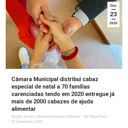
Dez
23
2020
Câmara Municipal distribui cabaz
especial de natal a 70 famílias
carenciadas tendo em 2020 entregue já
mais de 2000 cabazes de ajuda
alimentar
Acção Social
,
Câmara Municipal
,
Notícias
By
Filipa Pais
23 Dezembro 2020