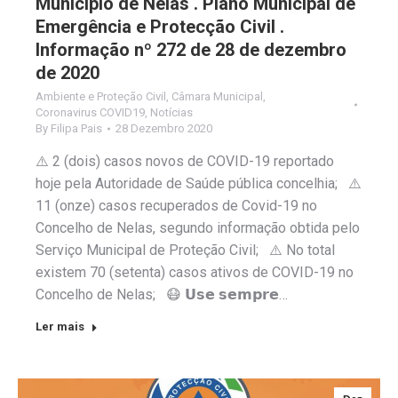
Município de Nelas . Plano Municipal de
Emergência e Protecção Civil .
Informação nº 272 de 28 de dezembro
de 2020
Ambiente e Proteção Civil
,
Câmara Municipal
,
Coronavirus COVID19
,
Notícias
By
Filipa Pais
28 Dezembro 2020
⚠️ 2 (dois) casos novos de COVID-19 reportado
hoje pela Autoridade de Saúde pública concelhia; ⚠️
11 (onze) casos recuperados de Covid-19 no
Concelho de Nelas, segundo informação obtida pelo
Serviço Municipal de Proteção Civil; ⚠️ No total
existem 70 (setenta) casos ativos de COVID-19 no
Concelho de Nelas; 😷 𝗨𝘀𝗲 𝘀𝗲𝗺𝗽𝗿𝗲…
Ler mais