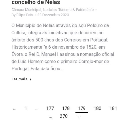
concelho de Nelas
Câmara Municipal
,
Notícias
,
Turismo & Património
By
Filipa Pais
22 Dezembro 2020
O Município de Nelas através do seu Pelouro da
Cultura, integra as iniciativas que decorrem no
âmbito dos 500 anos dos Correios em Portugal.
Historicamente “a 6 de novembro de 1520, em
Évora, o Rei D. Manuel I assinou a nomeação oficial
de Luís Homem como o primeiro Correio-mor de
Portugal. Esta data ficou…
Ler mais
←
1
…
177
178
179
180
181
…
270
→