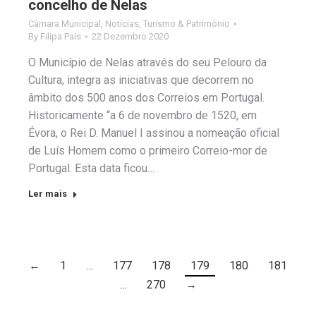
concelho de Nelas
Câmara Municipal
,
Notícias
,
Turismo & Património
By
Filipa Pais
22 Dezembro 2020
O Município de Nelas através do seu Pelouro da
Cultura, integra as iniciativas que decorrem no
âmbito dos 500 anos dos Correios em Portugal.
Historicamente “a 6 de novembro de 1520, em
Évora, o Rei D. Manuel I assinou a nomeação oficial
de Luís Homem como o primeiro Correio-mor de
Portugal. Esta data ficou…
Ler mais
←
1
…
177
178
179
180
181
…
270
→