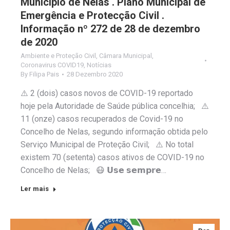
Município de Nelas . Plano Municipal de
Emergência e Protecção Civil .
Informação nº 272 de 28 de dezembro
de 2020
Ambiente e Proteção Civil
,
Câmara Municipal
,
Coronavirus COVID19
,
Notícias
By
Filipa Pais
28 Dezembro 2020
⚠️ 2 (dois) casos novos de COVID-19 reportado
hoje pela Autoridade de Saúde pública concelhia; ⚠️
11 (onze) casos recuperados de Covid-19 no
Concelho de Nelas, segundo informação obtida pelo
Serviço Municipal de Proteção Civil; ⚠️ No total
existem 70 (setenta) casos ativos de COVID-19 no
Concelho de Nelas; 😷 𝗨𝘀𝗲 𝘀𝗲𝗺𝗽𝗿𝗲…
Ler mais