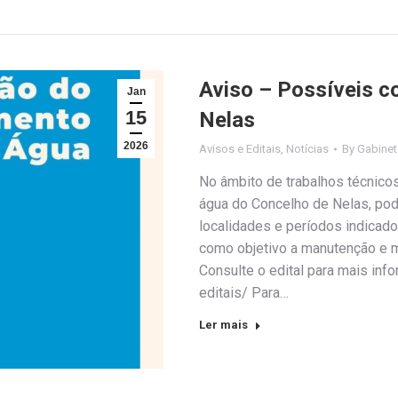
Aviso – Possíveis c
Jan
15
Nelas
2026
Avisos e Editais
,
Notícias
By
Gabinet
No âmbito de trabalhos técnico
água do Concelho de Nelas, pod
localidades e períodos indicad
como objetivo a manutenção e m
Consulte o edital para mais in
editais/ Para…
Ler mais