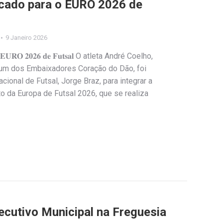
cado para o EURO 2026 de
9 Janeiro 2026
𝐫𝐚 𝐨 𝐄𝐔𝐑𝐎 𝟐𝟎𝟐𝟔 𝐝𝐞 𝐅𝐮𝐭𝐬𝐚𝐥 O atleta André Coelho,
 um dos Embaixadores Coração do Dão, foi
ional de Futsal, Jorge Braz, para integrar a
 da Europa de Futsal 2026, que se realiza
ecutivo Municipal na Freguesia