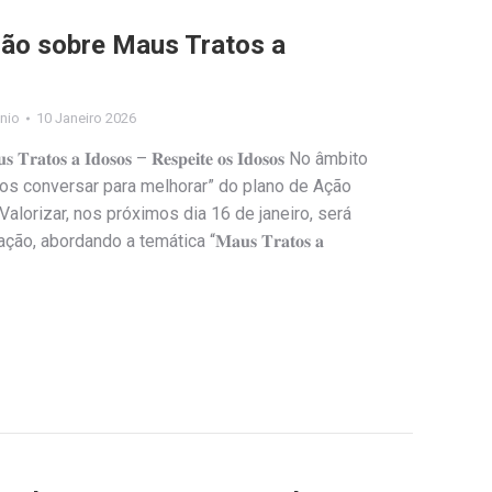
ção sobre Maus Tratos a
nio
10 Janeiro 2026
 𝐌𝐚𝐮𝐬 𝐓𝐫𝐚𝐭𝐨𝐬 𝐚 𝐈𝐝𝐨𝐬𝐨𝐬 – 𝐑𝐞𝐬𝐩𝐞𝐢𝐭𝐞 𝐨𝐬 𝐈𝐝𝐨𝐬𝐨𝐬 No âmbito
mos conversar para melhorar” do plano de Ação
 Valorizar, nos próximos dia 16 de janeiro, será
 abordando a temática “𝐌𝐚𝐮𝐬 𝐓𝐫𝐚𝐭𝐨𝐬 𝐚