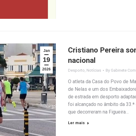
Cristiano Pereira s
Jan
19
nacional
2026
Desporto
,
Notícias
By
Gabinete Com
O atleta da Casa do Povo de Man
de Nelas e um dos Embaixadore
de estrada em desporto adaptado
foi alcançado no âmbito da 33.
que decorreram na Figueira…
Ler mais