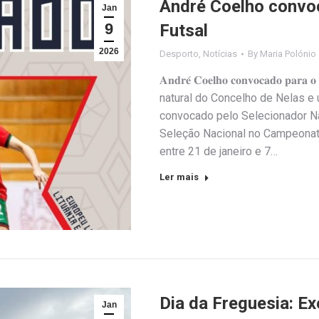
André Coelho convo
Jan
9
Futsal
2026
Desporto
,
Notícias
By
Maria Polónio
𝐀𝐧𝐝𝐫𝐞́ 𝐂𝐨𝐞𝐥𝐡𝐨 𝐜𝐨𝐧𝐯𝐨𝐜𝐚𝐝𝐨 𝐩𝐚
natural do Concelho de Nelas e
convocado pelo Selecionador Nac
Seleção Nacional no Campeonato
entre 21 de janeiro e 7…
Ler mais
Dia da Freguesia: Ex
Jan