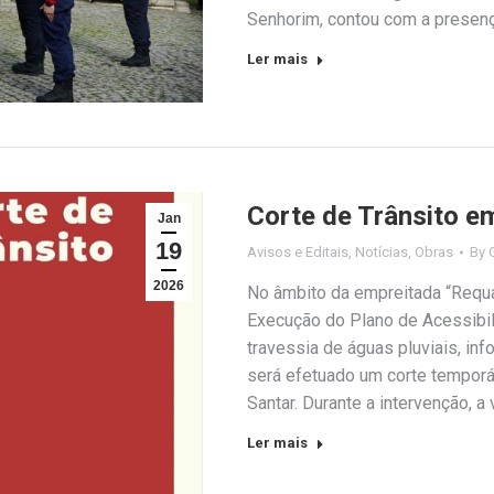
Senhorim, contou com a presen
Ler mais
Corte de Trânsito e
Jan
19
Avisos e Editais
,
Notícias
,
Obras
By
2026
No âmbito da empreitada “Requa
Execução do Plano de Acessibil
travessia de águas pluviais, in
será efetuado um corte temporá
Santar. Durante a intervenção, a 
Ler mais