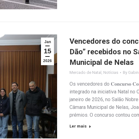
Vencedores do conc
Jan
15
Dão” recebidos no 
Municipal de Nelas
2026
Mercado de Natal
,
Notícias
By
Gabin
Os vencedores do 𝐂𝐨𝐧𝐜𝐮𝐫𝐬𝐨 𝐂𝐨𝐦𝐮𝐧𝐢𝐭
integrado na iniciativa Natal no
janeiro de 2026, no Salão Nobr
Câmara Municipal de Nelas, Joa
prémios. O concurso contou co
Ler mais