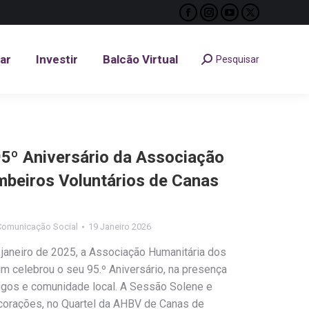
Facebook
Instagram
YouTube
X
tar
Investir
Balcão Virtual
Pesquisar
Search:
page
page
page
page
opens
opens
opens
opens
tar
Investir
Balcão Virtual
Pesquisar
Search:
in
in
in
in
new
new
new
new
window
window
window
window
º Aniversário da Associação
beiros Voluntários de Canas
Comunicação Social
19 Janeiro 2026
janeiro de 2025, a Associação Humanitária dos
 celebrou o seu 95.º Aniversário, na presença
migos e comunidade local. A Sessão Solene e
corações, no Quartel da AHBV de Canas de