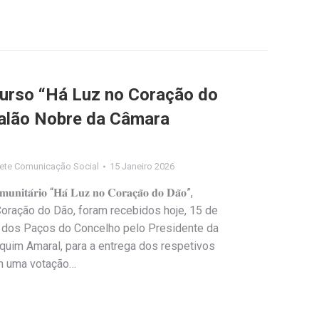
urso “Há Luz no Coração do
Salão Nobre da Câmara
ete Comunicação Social
15 Janeiro 2026
𝐚́𝐫𝐢𝐨 “𝐇𝐚́ 𝐋𝐮𝐳 𝐧𝐨 𝐂𝐨𝐫𝐚𝐜̧𝐚̃𝐨 𝐝𝐨 𝐃𝐚̃𝐨”,
 Coração do Dão, foram recebidos hoje, 15 de
e dos Paços do Concelho pelo Presidente da
quim Amaral, para a entrega dos respetivos
m uma votação…