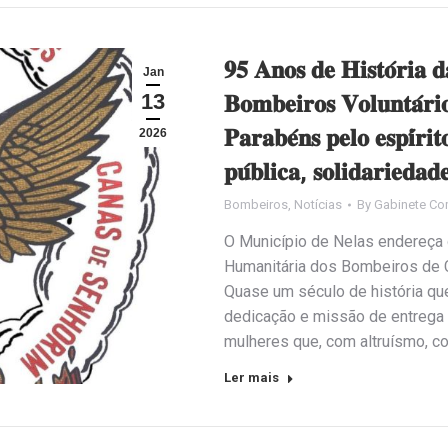
𝟗𝟓 𝐀𝐧𝐨𝐬 𝐝𝐞 𝐇𝐢𝐬𝐭𝐨́𝐫𝐢𝐚 𝐝
Jan
13
𝐁𝐨𝐦𝐛𝐞𝐢𝐫𝐨𝐬 𝐕𝐨𝐥𝐮𝐧𝐭𝐚́𝐫
𝐏𝐚𝐫𝐚𝐛𝐞́𝐧𝐬 𝐩𝐞𝐥𝐨 𝐞𝐬𝐩𝐢́𝐫𝐢
2026
𝐩𝐮́𝐛𝐥𝐢𝐜𝐚, 𝐬𝐨𝐥𝐢𝐝𝐚𝐫𝐢𝐞𝐝𝐚𝐝
Bombeiros
,
Notícias
By
Gabinete Co
O Município de Nelas endereça
Humanitária dos Bombeiros de C
Quase um século de história qu
dedicação e missão de entrega
mulheres que, com altruísmo, c
Ler mais