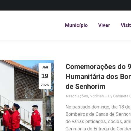
Município
Viver
Visi
Município
Viver
Visi
Comemorações do 95
Jan
19
Humanitária dos Bom
de Senhorim
2026
Associações
,
Notícias
By
Gabinete 
No passado domingo, dia 18 de 
Bombeiros de Canas de Senhorim
de várias entidades, sócios, a
Cerimónia de Entrega de Conde