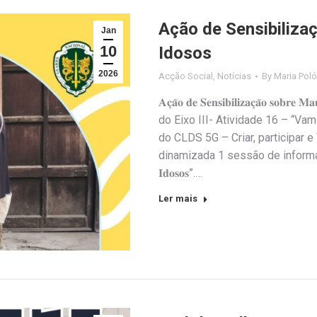
Ação de Sensibiliza
Jan
10
Idosos
2026
Acção Social
,
Notícias
By
Maria Poló
𝐀𝐜̧𝐚̃𝐨 𝐝𝐞 𝐒𝐞𝐧𝐬𝐢𝐛𝐢𝐥𝐢𝐳𝐚𝐜̧𝐚̃𝐨 𝐬𝐨𝐛𝐫
do Eixo III- Atividade 16 – “Va
do CLDS 5G – Criar, participar e
dinamizada 1 sessão de informação,
𝐈𝐝𝐨𝐬𝐨𝐬”.…
Ler mais