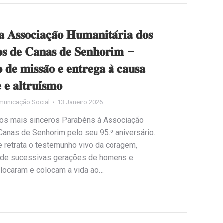
 𝐀𝐬𝐬𝐨𝐜𝐢𝐚𝐜̧𝐚̃𝐨 𝐇𝐮𝐦𝐚𝐧𝐢𝐭𝐚́𝐫𝐢𝐚 𝐝𝐨𝐬
𝐨𝐬 𝐝𝐞 𝐂𝐚𝐧𝐚𝐬 𝐝𝐞 𝐒𝐞𝐧𝐡𝐨𝐫𝐢𝐦 –
𝐨 𝐝𝐞 𝐦𝐢𝐬𝐬𝐚̃𝐨 𝐞 𝐞𝐧𝐭𝐫𝐞𝐠𝐚 𝐚̀ 𝐜𝐚𝐮𝐬𝐚
 𝐞 𝐚𝐥𝐭𝐫𝐮𝐢́𝐬𝐦𝐨
municação Social
13 Janeiro 2026
 os mais sinceros Parabéns à Associação
anas de Senhorim pelo seu 95.º aniversário.
e retrata o testemunho vivo da coragem,
 de sucessivas gerações de homens e
olocaram e colocam a vida ao…