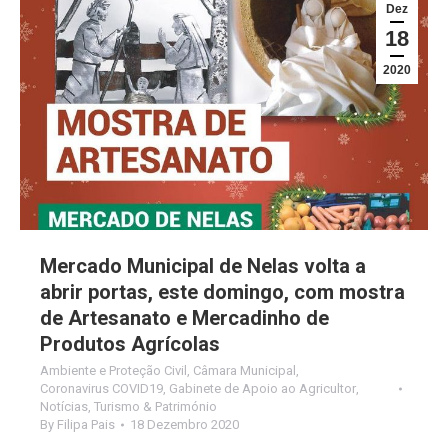
Dez
18
2020
Mercado Municipal de Nelas volta a
abrir portas, este domingo, com mostra
de Artesanato e Mercadinho de
Produtos Agrícolas
Ambiente e Proteção Civil
,
Câmara Municipal
,
Coronavirus COVID19
,
Gabinete de Apoio ao Agricultor
,
Notícias
,
Turismo & Património
By
Filipa Pais
18 Dezembro 2020