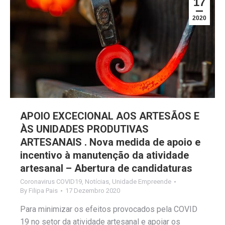
17
2020
APOIO EXCECIONAL AOS ARTESÃOS E
ÀS UNIDADES PRODUTIVAS
ARTESANAIS . Nova medida de apoio e
incentivo à manutenção da atividade
artesanal – Abertura de candidaturas
Coronavirus COVID19
,
Notícias
,
Unidade Empreende
By
Filipa Pais
17 Dezembro 2020
Para minimizar os efeitos provocados pela COVID
19 no setor da atividade artesanal e apoiar os