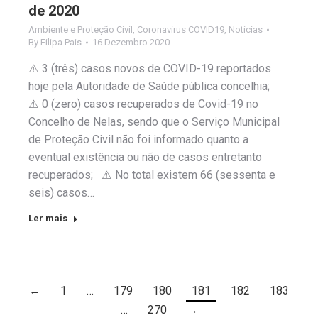
de 2020
Ambiente e Proteção Civil
,
Coronavirus COVID19
,
Notícias
By
Filipa Pais
16 Dezembro 2020
⚠️ 3 (três) casos novos de COVID-19 reportados
hoje pela Autoridade de Saúde pública concelhia;
⚠️ 0 (zero) casos recuperados de Covid-19 no
Concelho de Nelas, sendo que o Serviço Municipal
de Proteção Civil não foi informado quanto a
eventual existência ou não de casos entretanto
recuperados; ⚠️ No total existem 66 (sessenta e
seis) casos…
Ler mais
←
1
…
179
180
181
182
183
…
270
→