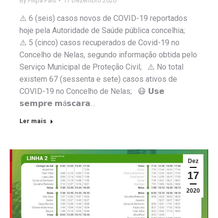
By
Filipa Pais
17 Dezembro 2020
⚠️ 6 (seis) casos novos de COVID-19 reportados
hoje pela Autoridade de Saúde pública concelhia;
⚠️ 5 (cinco) casos recuperados de Covid-19 no
Concelho de Nelas, segundo informação obtida pelo
Serviço Municipal de Proteção Civil; ⚠️ No total
existem 67 (sessenta e sete) casos ativos de
COVID-19 no Concelho de Nelas; 😷 𝗨𝘀𝗲
𝘀𝗲𝗺𝗽𝗿𝗲 𝗺á𝘀𝗰𝗮𝗿𝗮…
Ler mais
Dez
17
2020