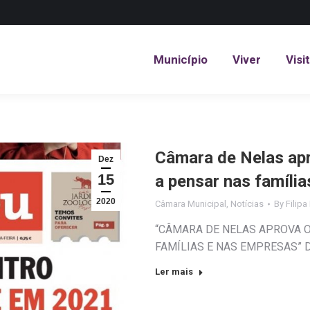
Município
Viver
Visi
Município
Viver
Visi
Câmara de Nelas ap
Dez
15
a pensar nas famíli
2020
Câmara Municipal
,
Notícias
By
Filipa
“CÂMARA DE NELAS APROVA 
FAMÍLIAS E NAS EMPRESAS” Di
Ler mais