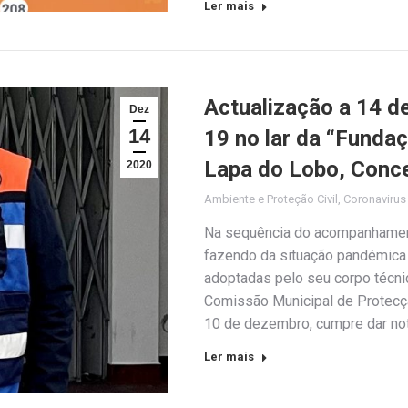
Ler mais
Actualização a 14 d
Dez
14
19 no lar da “Funda
Lapa do Lobo, Conce
2020
Ambiente e Proteção Civil
,
Coronaviru
Na sequência do acompanhament
fazendo da situação pandémica
adoptadas pelo seu corpo técni
Comissão Municipal de Protecção
10 de dezembro, cumpre dar not
Ler mais