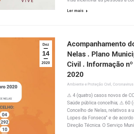
Ler mais
Acompanhamento do 
Dez
14
Nelas . Plano Munic
Civil . Informação 
2020
2020
Ambiente e Proteção Civil
,
Coronaviru
⚠️ 4 (quatro) casos novos de C
Saúde pública concelhia; ⚠️ 60
Concelho de Nelas, relativos a 
Lopes da Fonseca” e de acordo 
Direção Técnica. O Serviço Muni