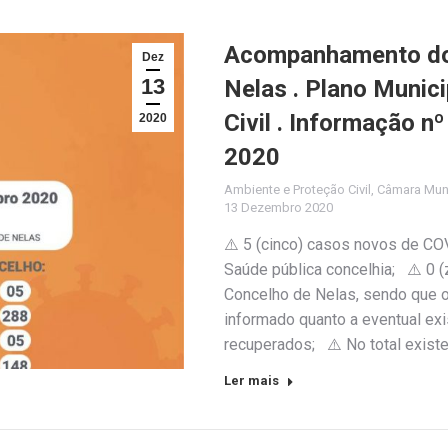
Acompanhamento do 
Dez
13
Nelas . Plano Munic
Civil . Informação 
2020
2020
Ambiente e Proteção Civil
,
Câmara Muni
13 Dezembro 2020
⚠️ 5 (cinco) casos novos de CO
Saúde pública concelhia; ⚠️ 0 
Concelho de Nelas, sendo que o 
informado quanto a eventual exi
recuperados; ⚠️ No total exist
Ler mais