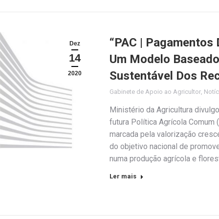
“PAC | Pagamentos D
Dez
14
Um Modelo Baseado 
Sustentável Dos Re
2020
Gabinete de Apoio ao Agricultor
,
Notíc
Ministério da Agricultura divul
futura Política Agrícola Comum 
marcada pela valorização cresce
do objetivo nacional de promove
numa produção agrícola e flores
Ler mais