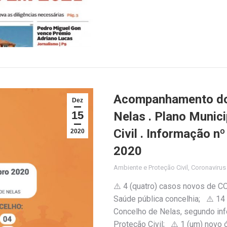
Acompanhamento do 
Dez
15
Nelas . Plano Munic
Civil . Informação 
2020
2020
Ambiente e Proteção Civil
,
Coronaviru
⚠️ 4 (quatro) casos novos de C
Saúde pública concelhia; ⚠️ 14
Concelho de Nelas, segundo inf
Proteção Civil; ⚠️ 1 (um) novo 