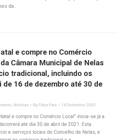
opes da…
 Natal e compre no Comércio
 da Câmara Municipal de Nelas
io tradicional, incluindo os
ai de 16 de dezembro até 30 de
mercio
,
Notícias
By
Filipa Pais
14 Dezembro 2020
Natal e compre no Comércio Local” inicia-se já a
ecorrerá até dia 30 de abril de 2021. Esta
io e serviços locais do Concelho de Nelas, e
mprar no comércio tradicional e a…