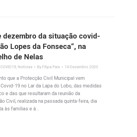
e dezembro da situação covid-
ção Lopes da Fonseca”, na
lho de Nelas
s COVID19
,
Notícias
By
Filipa Pais
14 Dezembro 2020
o que a Protecção Civil Municipal vem
 Covid-19 no Lar da Lapa do Lobo, das medidas
co e das que resultaram da reunião da
 Civil, realizada na passada quinta-feira, dia
a às famílias e à…