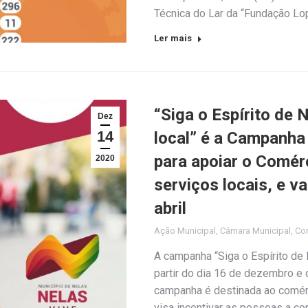
Técnica do Lar da “Fundação L
Ler mais
“Siga o Espírito de
Dez
14
local” é a Campanha
para apoiar o Comérc
2020
serviços locais, e v
abril
Ação Municipal
,
Câmara Municipal
,
Co
A campanha “Siga o Espírito de 
partir do dia 16 de dezembro e d
campanha é destinada ao comérc
visa incentivar as pessoas a co