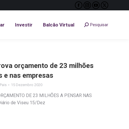
Facebook
Instagram
YouTube
X
tar
Investir
Balcão Virtual
Pesquisar
Search:
page
page
page
page
opens
opens
opens
opens
tar
Investir
Balcão Virtual
Pesquisar
Search:
in
in
in
in
new
new
new
new
window
window
window
window
rova orçamento de 23 milhões
as e nas empresas
 Pais
15 Dezembro 2020
ORÇAMENTO DE 23 MILHÕES A PENSAR NAS
ário de Viseu 15/Dez