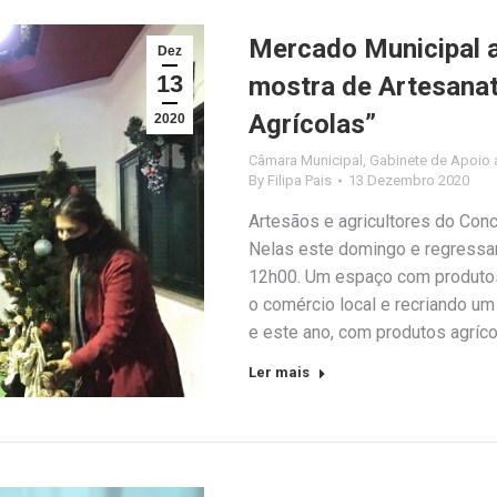
Mercado Municipal 
Dez
13
mostra de Artesanat
Agrícolas”
2020
Câmara Municipal
,
Gabinete de Apoio a
By
Filipa Pais
13 Dezembro 2020
Artesãos e agricultores do Con
Nelas este domingo e regressa
12h00. Um espaço com produtos 
o comércio local e recriando um
e este ano, com produtos agrí
Ler mais