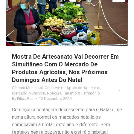
Mostra De Artesanato Vai Decorrer Em
Simultâneo Com O Mercado De
Produtos Agrícolas, Nos Próximos
Domingos Antes Do Natal
Câmara Municipal
,
Gabinete de Apoio ao Agricultor
,
Mercado Municipal
,
Notícias
,
Turismo & Património
By
Filipa Pais
12 Dezembro 2020
Começou a contagem decrescente para o Natal e, se
numa altura normal os mercados natalícios
começavam a brotar, este ano é diferente. Sem
festejos nem algazarra, não existirá o habitual