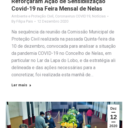
Reforçaram Ação de Sensibilização
Covid-19 na Feira Mensal de Nelas
Ambiente e Proteção Civil
,
Coronavirus COVID19
,
Notícias
By
Filipa Pais
12 Dezembro 2020
Na sequência da reunião da Comissão Municipal de
Proteção Civil realizada na passada Quinta-feira dia
10 de dezembro, convocada para analisar a situação
da pandemia COVID-19 no Concelho de Nelas, em
particular no Lar da Lapa do Lobo, e da estratégia ali
delineada e das ações necessárias para a
concretizar, foi realizada esta manhã de…
Ler mais
Dez
12
2020