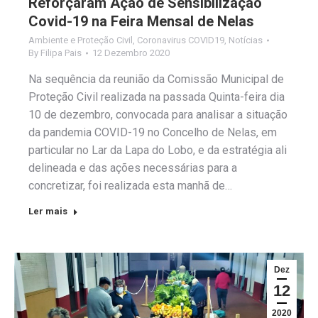
Reforçaram Ação de Sensibilização
Covid-19 na Feira Mensal de Nelas
Ambiente e Proteção Civil
,
Coronavirus COVID19
,
Notícias
By
Filipa Pais
12 Dezembro 2020
Na sequência da reunião da Comissão Municipal de
Proteção Civil realizada na passada Quinta-feira dia
10 de dezembro, convocada para analisar a situação
da pandemia COVID-19 no Concelho de Nelas, em
particular no Lar da Lapa do Lobo, e da estratégia ali
delineada e das ações necessárias para a
concretizar, foi realizada esta manhã de…
Ler mais
Dez
12
2020