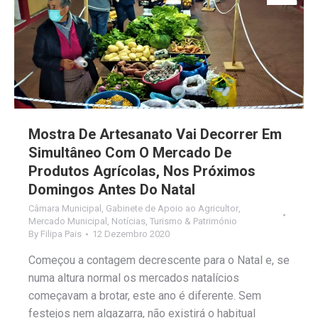
Mostra De Artesanato Vai Decorrer Em
Simultâneo Com O Mercado De
Produtos Agrícolas, Nos Próximos
Domingos Antes Do Natal
Câmara Municipal
,
Gabinete de Apoio ao Agricultor
,
Mercado Municipal
,
Notícias
,
Turismo & Património
By
Filipa Pais
12 Dezembro 2020
Começou a contagem decrescente para o Natal e, se
numa altura normal os mercados natalícios
começavam a brotar, este ano é diferente. Sem
festejos nem algazarra, não existirá o habitual