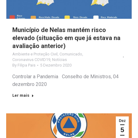
Município de Nelas mantém risco
elevado (situação em que já estava na
avaliação anterior)
Ambiente e Proteção Civil
,
Comunicado
,
Coronavirus COVID19
,
Notícias
By
Filipa Pais
5 Dezembro 2020
Controlar a Pandemia Conselho de Ministros, 04
dezembro 2020
Ler mais
Dez
5