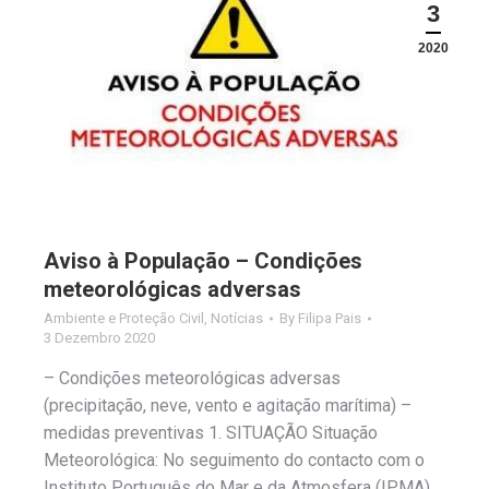
3
2020
Aviso à População – Condições
meteorológicas adversas
Ambiente e Proteção Civil
,
Notícias
By
Filipa Pais
3 Dezembro 2020
– Condições meteorológicas adversas
(precipitação, neve, vento e agitação marítima) –
medidas preventivas 1. SITUAÇÃO Situação
Meteorológica: No seguimento do contacto com o
Instituto Português do Mar e da Atmosfera (IPMA)