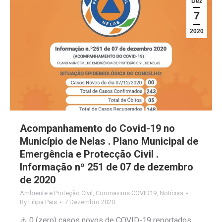
Dez
7
2020
Acompanhamento do Covid-19 no
Município de Nelas . Plano Municipal de
Emergência e Protecção Civil .
Informação nº 251 de 07 de dezembro
de 2020
Ambiente e Proteção Civil
,
Coronavirus COVID19
,
Notícias
By
Filipa Pais
7 Dezembro 2020
⚠️ 0 (zero) casos novos de COVID-19 reportados