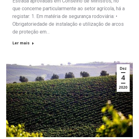
Estrada aprovadas em Conselho de Ministros, no
que concerne particularmente ao setor agrícola, há a
registar: 1. Em matéria de segurança rodoviária: •
Obrigatoriedade de instalação e utilização de arcos
de proteção em…
Ler mais
Dez
4
2020