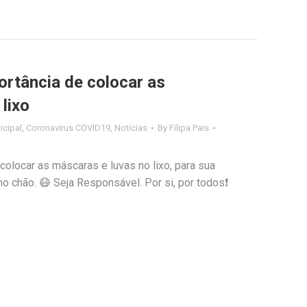
rtância de colocar as
lixo
cipal
,
Coronavirus COVID19
,
Notícias
By
Filipa Pais
olocar as máscaras e luvas no lixo, para sua
o chão. 😷 Seja Responsável. Por si, por todos❗️