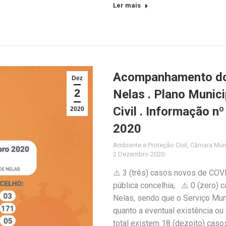
Ler mais
Acompanhamento do 
Dez
2
Nelas . Plano Munic
Civil . Informação 
2020
2020
Ambiente e Proteção Civil
,
Câmara Muni
2 Dezembro 2020
⚠️ 3 (três) casos novos de COV
pública concelhia; ⚠️ 0 (zero)
Nelas, sendo que o Serviço Muni
quanto a eventual existência o
total existem 18 (dezoito) caso