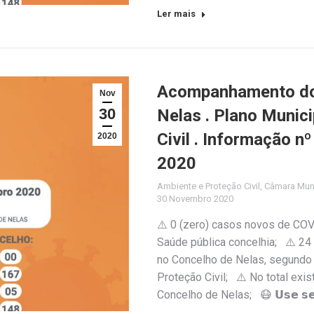
Ler mais
Acompanhamento do 
Nov
30
Nelas . Plano Munic
Civil . Informação 
2020
2020
Ambiente e Proteção Civil
,
Câmara Muni
30 Novembro 2020
⚠️ 0 (zero) casos novos de COV
Saúde pública concelhia; ⚠️ 24
no Concelho de Nelas, segundo 
Proteção Civil; ⚠️ No total exi
Concelho de Nelas; 😷 𝗨𝘀𝗲 𝘀𝗲𝗺