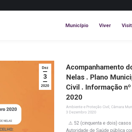
Município
Viver
Visi
Município
Viver
Visi
Acompanhamento do 
Dez
3
Nelas . Plano Munic
Civil . Informação 
2020
2020
Ambiente e Proteção Civil
,
Câmara Muni
3 Dezembro 2020
⚠️ 52 (cinquenta e dois) casos
Autoridade de Saúde pública con