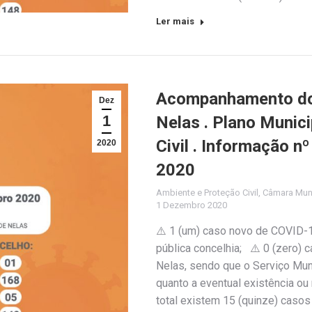
Ler mais
Acompanhamento do 
Dez
1
Nelas . Plano Munic
Civil . Informação 
2020
2020
Ambiente e Proteção Civil
,
Câmara Muni
1 Dezembro 2020
⚠️ 1 (um) caso novo de COVID-1
pública concelhia; ⚠️ 0 (zero)
Nelas, sendo que o Serviço Muni
quanto a eventual existência o
total existem 15 (quinze) casos