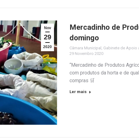
Mercadinho de Prod
Nov
29
domingo
2020
Câmara Municipal
,
Gabinete de Apoio a
29 Novembro 2020
“Mercadinho de Produtos Agríco
com produtos da horta e de qua
compras 🛒
Ler mais