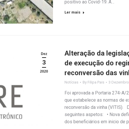
positivo ao Covid-19. A…
Ler mais
Alteração da legisl
Dez
3
de execução do regi
reconversão das vin
2020
Notícias
By
Filipa Pais
3 Dezembro
Foi aprovada a Portaria 274-A/2
que estabelece as normas de ex
reconversão da vinha (VITIS). 
seguintes aspetos: • Nova defin
dos beneficiários em inicio de 