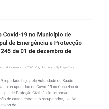
Covid-19 no Município de
ipal de Emergência e Protecção
nº 245 de 01 de dezembro de
cipal
,
Coronavirus COVID19
,
Notícias
By
Filipa Pais
9 reportado hoje pela Autoridade de Saúde
 casos recuperados de Covid-19 no Concelho de
cipal de Proteção Civil não foi informado
u não de casos entretanto recuperados; ⚠️ No
 ativos de…