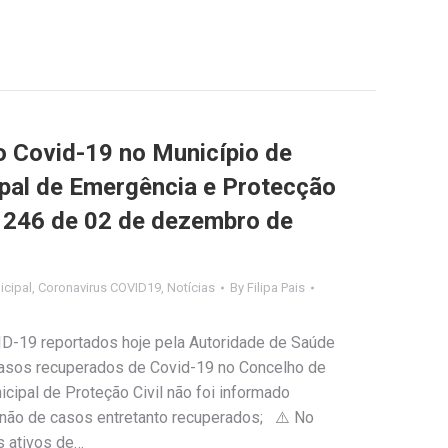
Covid-19 no Município de
ipal de Emergência e Protecção
nº 246 de 02 de dezembro de
cipal
,
Coronavirus COVID19
,
Notícias
By
Filipa Pais
ID-19 reportados hoje pela Autoridade de Saúde
 casos recuperados de Covid-19 no Concelho de
cipal de Proteção Civil não foi informado
u não de casos entretanto recuperados; ⚠️ No
s ativos de…