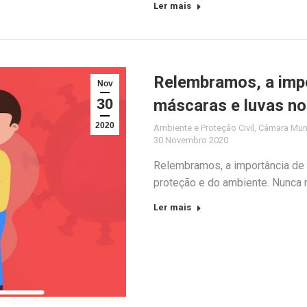
Ler mais
Relembramos, a impo
Nov
30
máscaras e luvas no 
2020
Ambiente e Proteção Civil
,
Câmara Muni
30 Novembro 2020
Relembramos, a importância de c
proteção e do ambiente. Nunca n
Ler mais