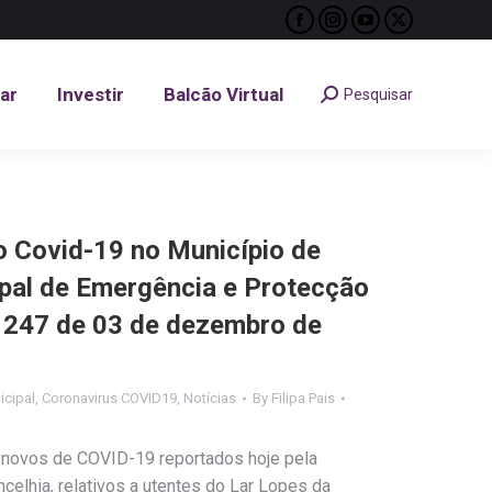
Facebook
Instagram
YouTube
X
tar
Investir
Balcão Virtual
Pesquisar
Search:
page
page
page
page
opens
opens
opens
opens
tar
Investir
Balcão Virtual
Pesquisar
Search:
in
in
in
in
new
new
new
new
window
window
window
window
Covid-19 no Município de
ipal de Emergência e Protecção
nº 247 de 03 de dezembro de
cipal
,
Coronavirus COVID19
,
Notícias
By
Filipa Pais
 novos de COVID-19 reportados hoje pela
celhia, relativos a utentes do Lar Lopes da