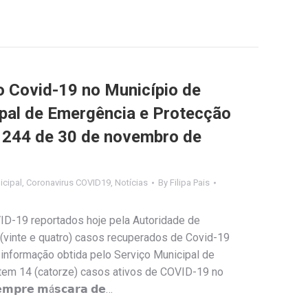
Covid-19 no Município de
ipal de Emergência e Protecção
nº 244 de 30 de novembro de
cipal
,
Coronavirus COVID19
,
Notícias
By
Filipa Pais
ID-19 reportados hoje pela Autoridade de
 (vinte e quatro) casos recuperados de Covid-19
informação obtida pelo Serviço Municipal de
stem 14 (catorze) casos ativos de COVID-19 no
𝗽𝗿𝗲 𝗺á𝘀𝗰𝗮𝗿𝗮 𝗱𝗲…