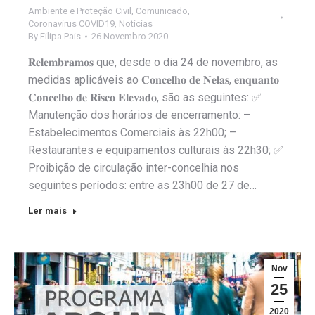
Ambiente e Proteção Civil
,
Comunicado
,
Coronavirus COVID19
,
Notícias
By
Filipa Pais
26 Novembro 2020
𝐑𝐞𝐥𝐞𝐦𝐛𝐫𝐚𝐦𝐨𝐬 que, desde o dia 24 de novembro, as
medidas aplicáveis ao 𝐂𝐨𝐧𝐜𝐞𝐥𝐡𝐨 𝐝𝐞 𝐍𝐞𝐥𝐚𝐬, 𝐞𝐧𝐪𝐮𝐚𝐧𝐭𝐨
𝐂𝐨𝐧𝐜𝐞𝐥𝐡𝐨 𝐝𝐞 𝐑𝐢𝐬𝐜𝐨 𝐄𝐥𝐞𝐯𝐚𝐝𝐨, são as seguintes: ✅
Manutenção dos horários de encerramento: –
Estabelecimentos Comerciais às 22h00; –
Restaurantes e equipamentos culturais às 22h30; ✅
Proibição de circulação inter-concelhia nos
seguintes períodos: entre as 23h00 de 27 de…
Ler mais
Nov
25
2020