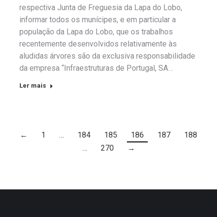
respectiva Junta de Freguesia da Lapa do Lobo,
informar todos os munícipes, e em particular a
população da Lapa do Lobo, que os trabalhos
recentemente desenvolvidos relativamente às
aludidas árvores são da exclusiva responsabilidade
da empresa “Infraestruturas de Portugal, SA…
Ler mais
←
1
…
184
185
186
187
188
…
270
→