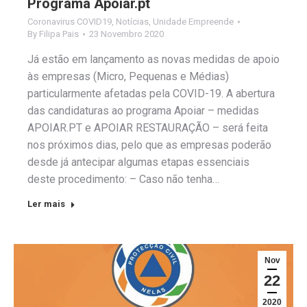
Programa Apoiar.pt
Coronavirus COVID19
,
Notícias
,
Unidade Empreende
By
Filipa Pais
23 Novembro 2020
Já estão em lançamento as novas medidas de apoio
às empresas (Micro, Pequenas e Médias)
particularmente afetadas pela COVID-19. A abertura
das candidaturas ao programa Apoiar – medidas
APOIAR.PT e APOIAR RESTAURAÇÃO – será feita
nos próximos dias, pelo que as empresas poderão
desde já antecipar algumas etapas essenciais
deste procedimento: – Caso não tenha…
Ler mais
Nov
22
2020