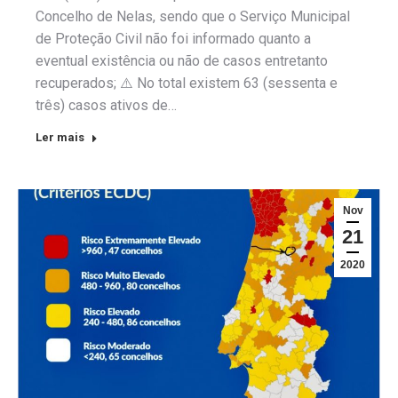
Concelho de Nelas, sendo que o Serviço Municipal
de Proteção Civil não foi informado quanto a
eventual existência ou não de casos entretanto
recuperados; ⚠️ No total existem 63 (sessenta e
três) casos ativos de…
Ler mais
Nov
21
2020