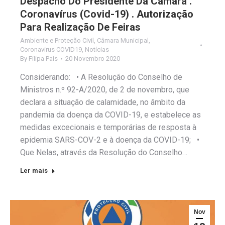
Despacho Do Presidente Da Câmara .
Coronavírus (Covid-19) . Autorização
Para Realização De Feiras
Ambiente e Proteção Civil
,
Câmara Municipal
,
Coronavirus COVID19
,
Notícias
By
Filipa Pais
20 Novembro 2020
Considerando: • A Resolução do Conselho de
Ministros n.º 92-A/2020, de 2 de novembro, que
declara a situação de calamidade, no âmbito da
pandemia da doença da COVID-19, e estabelece as
medidas excecionais e temporárias de resposta à
epidemia SARS-COV-2 e à doença da COVID-19; •
Que Nelas, através da Resolução do Conselho…
Ler mais
Nov