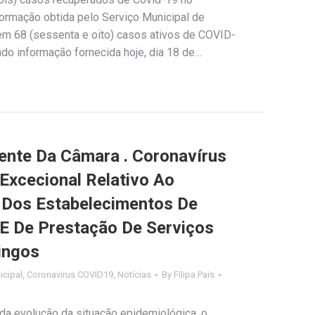
ormação obtida pelo Serviço Municipal de
stem 68 (sessenta e oito) casos ativos de COVID-
do informação fornecida hoje, dia 18 de…
ente Da Câmara . Coronavírus
 Excecional Relativo Ao
 Dos Estabelecimentos De
E De Prestação De Serviços
ingos
cipal
,
Coronavirus COVID19
,
Notícias
By
Filipa Pais
da evolução da situação epidemiológica, o