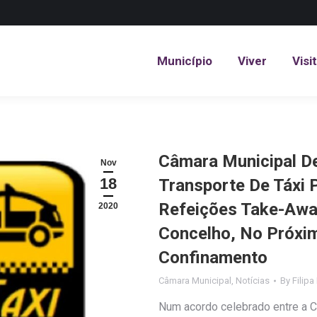
Município
Viver
Visi
Município
Viver
Visi
Câmara Municipal D
Nov
18
Transporte De Táxi 
Refeições Take-Awa
2020
Concelho, No Próxi
Confinamento
Câmara Municipal
,
Notícias
By
Filipa
Num acordo celebrado entre a C