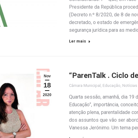
Presidente da República proce
(Decreto n.º 8/2020, de 8 de no
decretado, o estado de emergênc
segurança jurídica para as medi
Ler mais
“ParenTalk . Ciclo 
Nov
18
Câmara Municipal
,
Educação
,
Notícias
2020
Quarta sessão, amanhã, dia 19
Educação”, importância, conceit
atenção plena, parentalidade co
dos assuntos que vão ser aborda
Vanessa Jerónimo. Um tema perti