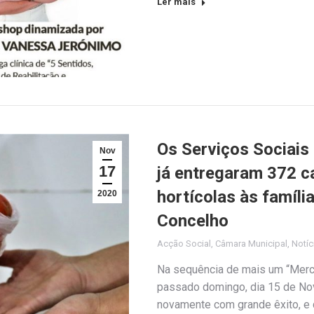
Ler mais
Os Serviços Sociais
Nov
17
já entregaram 372 c
hortícolas às famíli
2020
Concelho
Acção Social
,
Câmara Municipal
,
Notíc
Na sequência de mais um “Merca
passado domingo, dia 15 de No
novamente com grande êxito, e 