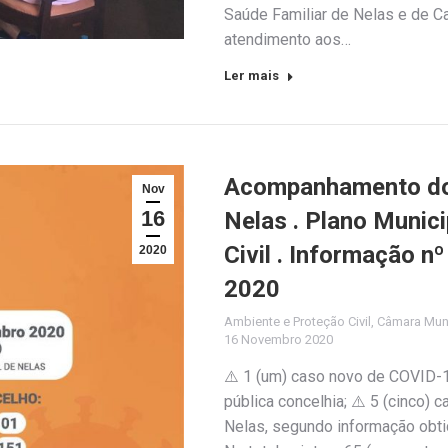
Saúde Familiar de Nelas e de C
atendimento aos…
Ler mais
Acompanhamento do 
Nov
16
Nelas . Plano Munic
Civil . Informação 
2020
2020
Ambiente e Proteção Civil
,
Câmara Muni
16 Novembro 2020
⚠️ 1 (um) caso novo de COVID-1
pública concelhia; ⚠️ 5 (cinco)
Nelas, segundo informação obtid