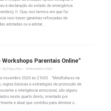
deu à declaração do estado de emergência
vembro); II -Que, nos termos em que foi
ia veio trazer garantias reforçadas de
das adotadas ou a adotar…
de Workshops Parentais Online”
By
Filipa Pais
18 Novembro 2020
 de novembro 2020 às 21h30. “Mindfulness na
o, regras básicas e estratégias de promoção de
nsciente e inteligência emocional, são alguns
dos neste quarto direto, orientado por
nente e atual que contribui para diminuir o…