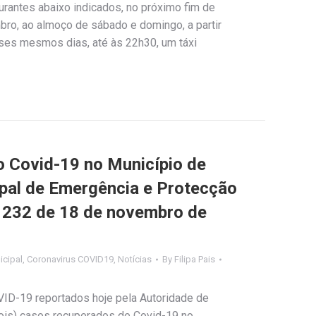
urantes abaixo indicados, no próximo fim de
ro, ao almoço de sábado e domingo, a partir
sses mesmos dias, até às 22h30, um táxi
Covid-19 no Município de
ipal de Emergência e Protecção
nº 232 de 18 de novembro de
cipal
,
Coronavirus COVID19
,
Notícias
By
Filipa Pais
VID-19 reportados hoje pela Autoridade de
dois) casos recuperados de Covid-19 no