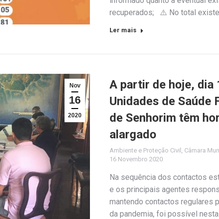
informado quanto a eventual exi
recuperados; ⚠️ No total exis
Ler mais
A partir de hoje, di
Nov
16
Unidades de Saúde F
de Senhorim têm hor
2020
alargado
Ambiente e Proteção Civil
,
Câmara Muni
16 Novembro 2020
Na sequência dos contactos est
e os principais agentes respon
mantendo contactos regulares 
da pandemia, foi possível nesta