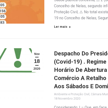
Concelho de Nelas, segundo inf
Proteção Civil; ⚠️ No total exi
19 no Concelho de Nelas; Segun
Ler mais
Despacho Do Presid
Nov
18
(Covid-19) . Regime
Horário De Abertura
2020
Comércio A Retalho 
Aos Sábados E Dom
Ambiente e Proteção Civil
,
Câmara Muni
18 Novembro 2020
Considerando: I – Que, em face 