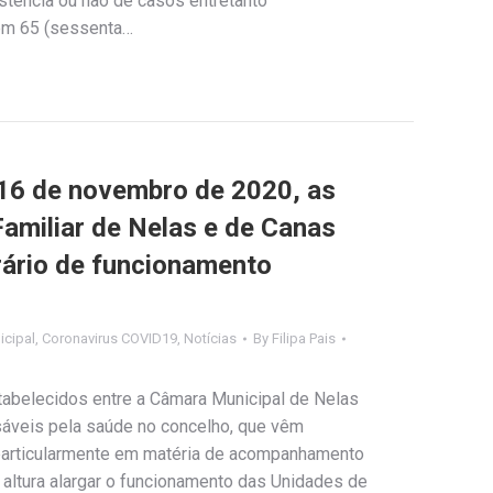
stência ou não de casos entretanto
tem 65 (sessenta…
a 16 de novembro de 2020, as
amiliar de Nelas e de Canas
ário de funcionamento
cipal
,
Coronavirus COVID19
,
Notícias
By
Filipa Pais
abelecidos entre a Câmara Municipal de Nelas
sáveis pela saúde no concelho, que vêm
particularmente em matéria de acompanhamento
 altura alargar o funcionamento das Unidades de