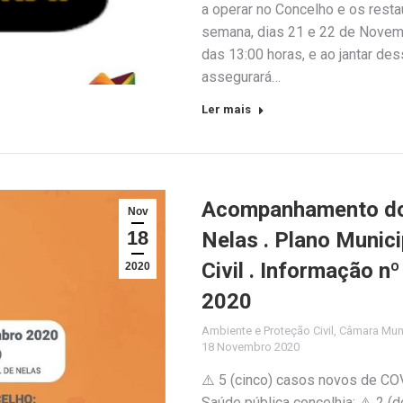
a operar no Concelho e os resta
semana, dias 21 e 22 de Novemb
das 13:00 horas, e ao jantar de
assegurará…
Ler mais
Acompanhamento do 
Nov
18
Nelas . Plano Munic
Civil . Informação 
2020
2020
Ambiente e Proteção Civil
,
Câmara Muni
18 Novembro 2020
⚠️ 5 (cinco) casos novos de CO
Saúde pública concelhia; ⚠️ 2 (