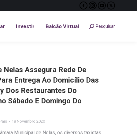
Facebook
Instagram
YouTube
X
tar
Investir
Balcão Virtual
Pesquisar
Search:
page
page
page
page
opens
opens
opens
opens
tar
Investir
Balcão Virtual
Pesquisar
Search:
in
in
in
in
new
new
new
new
window
window
window
window
e Nelas Assegura Rede De
Para Entrega Ao Domicílio Das
y Dos Restaurantes Do
mo Sábado E Domingo Do
 Pais
18 Novembro 2020
âmara Municipal de Nelas, os diversos taxistas