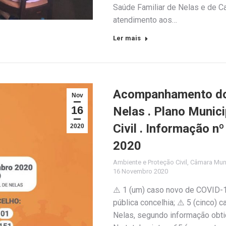
Saúde Familiar de Nelas e de C
atendimento aos…
Ler mais
Acompanhamento do 
Nov
16
Nelas . Plano Munic
Civil . Informação 
2020
2020
Ambiente e Proteção Civil
,
Câmara Muni
16 Novembro 2020
⚠️ 1 (um) caso novo de COVID-1
pública concelhia; ⚠️ 5 (cinco)
Nelas, segundo informação obtid