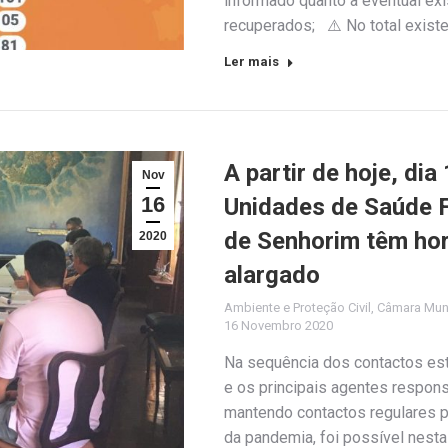
informado quanto a eventual exi
recuperados; ⚠️ No total exis
Ler mais
A partir de hoje, di
Nov
16
Unidades de Saúde F
de Senhorim têm hor
2020
alargado
Ambiente e Proteção Civil
,
Câmara Muni
16 Novembro 2020
Na sequência dos contactos est
e os principais agentes respon
mantendo contactos regulares 
da pandemia, foi possível nesta