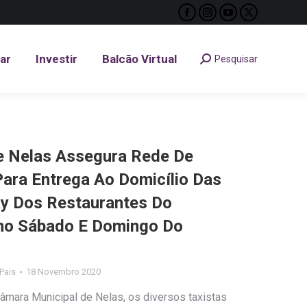
Facebook
Instagram
YouTube
X
tar
Investir
Balcão Virtual
Pesquisar
Search:
page
page
page
page
opens
opens
opens
opens
tar
Investir
Balcão Virtual
Pesquisar
Search:
in
in
in
in
new
new
new
new
window
window
window
window
e Nelas Assegura Rede De
Para Entrega Ao Domicílio Das
y Dos Restaurantes Do
mo Sábado E Domingo Do
 Pais
18 Novembro 2020
âmara Municipal de Nelas, os diversos taxistas