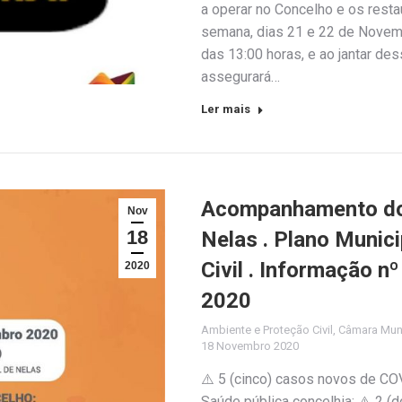
a operar no Concelho e os resta
semana, dias 21 e 22 de Novemb
das 13:00 horas, e ao jantar de
assegurará…
Ler mais
Acompanhamento do 
Nov
18
Nelas . Plano Munic
Civil . Informação 
2020
2020
Ambiente e Proteção Civil
,
Câmara Muni
18 Novembro 2020
⚠️ 5 (cinco) casos novos de CO
Saúde pública concelhia; ⚠️ 2 (