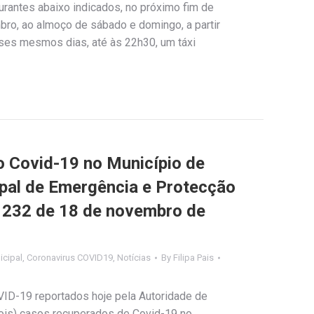
urantes abaixo indicados, no próximo fim de
ro, ao almoço de sábado e domingo, a partir
sses mesmos dias, até às 22h30, um táxi
Covid-19 no Município de
ipal de Emergência e Protecção
nº 232 de 18 de novembro de
cipal
,
Coronavirus COVID19
,
Notícias
By
Filipa Pais
VID-19 reportados hoje pela Autoridade de
dois) casos recuperados de Covid-19 no