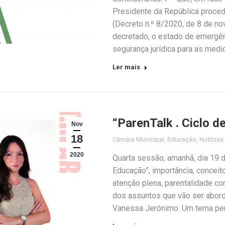
Presidente da República proce
(Decreto n.º 8/2020, de 8 de no
decretado, o estado de emergênc
segurança jurídica para as medi
Ler mais
“ParenTalk . Ciclo 
Nov
18
Câmara Municipal
,
Educação
,
Notícias
2020
Quarta sessão, amanhã, dia 19
Educação”, importância, conceit
atenção plena, parentalidade co
dos assuntos que vão ser aborda
Vanessa Jerónimo. Um tema perti