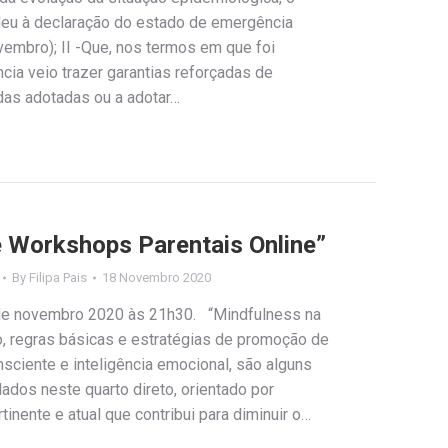
deu à declaração do estado de emergência
vembro); II -Que, nos termos em que foi
ia veio trazer garantias reforçadas de
das adotadas ou a adotar…
de Workshops Parentais Online”
By
Filipa Pais
18 Novembro 2020
 de novembro 2020 às 21h30. “Mindfulness na
o, regras básicas e estratégias de promoção de
nsciente e inteligência emocional, são alguns
dos neste quarto direto, orientado por
nente e atual que contribui para diminuir o…