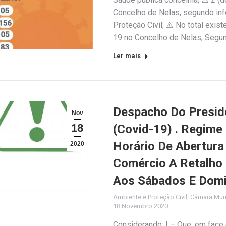
Concelho de Nelas, segundo inf
Proteção Civil; ⚠️ No total exi
19 no Concelho de Nelas; Segun
Ler mais
Despacho Do Presid
Nov
18
(Covid-19) . Regime
Horário De Abertura
2020
Comércio A Retalho 
Aos Sábados E Dom
Ambiente e Proteção Civil
,
Câmara Muni
18 Novembro 2020
Considerando: I – Que, em face 