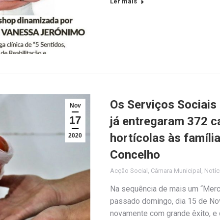
Ler mais
Os Serviços Sociais
Nov
17
já entregaram 372 c
hortícolas às famíli
2020
Concelho
Acção Social
,
Câmara Municipal
,
Notíc
Na sequência de mais um “Merca
passado domingo, dia 15 de No
novamente com grande êxito, e 