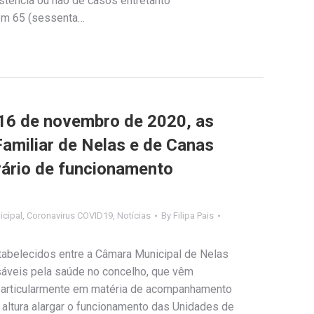
stência ou não de casos entretanto
tem 65 (sessenta…
a 16 de novembro de 2020, as
amiliar de Nelas e de Canas
ário de funcionamento
cipal
,
Coronavirus COVID19
,
Notícias
By
Filipa Pais
abelecidos entre a Câmara Municipal de Nelas
sáveis pela saúde no concelho, que vêm
particularmente em matéria de acompanhamento
 altura alargar o funcionamento das Unidades de