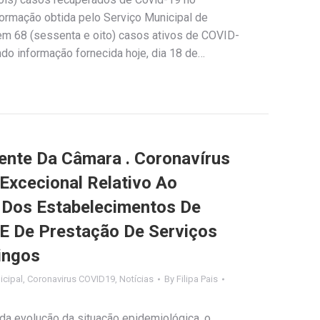
ormação obtida pelo Serviço Municipal de
stem 68 (sessenta e oito) casos ativos de COVID-
do informação fornecida hoje, dia 18 de…
ente Da Câmara . Coronavírus
 Excecional Relativo Ao
 Dos Estabelecimentos De
E De Prestação De Serviços
ingos
cipal
,
Coronavirus COVID19
,
Notícias
By
Filipa Pais
da evolução da situação epidemiológica, o