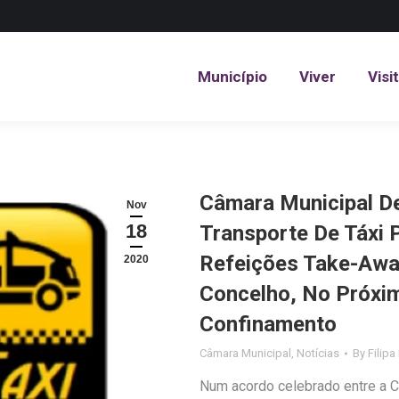
Município
Viver
Visi
Município
Viver
Visi
Câmara Municipal D
Nov
18
Transporte De Táxi 
Refeições Take-Awa
2020
Concelho, No Próxi
Confinamento
Câmara Municipal
,
Notícias
By
Filipa
Num acordo celebrado entre a C